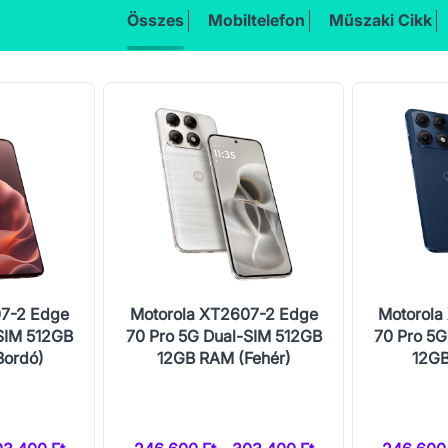
Összes
Mobiltelefon
Műszaki Cikk
07-2 Edge
Motorola XT2607-2 Edge
Motorola
SIM 512GB
70 Pro 5G Dual-SIM 512GB
70 Pro 5G
Bordó)
12GB RAM (Fehér)
12GB