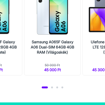
F Galaxy
Samsung A065F Galaxy
Ulefone
128GB 4GB
A06 Dual-SIM 64GB 4GB
LTE 1
ete)
RAM (Világoskék)
Ft
50 000 Ft
Ft
45 000 Ft
45 300 