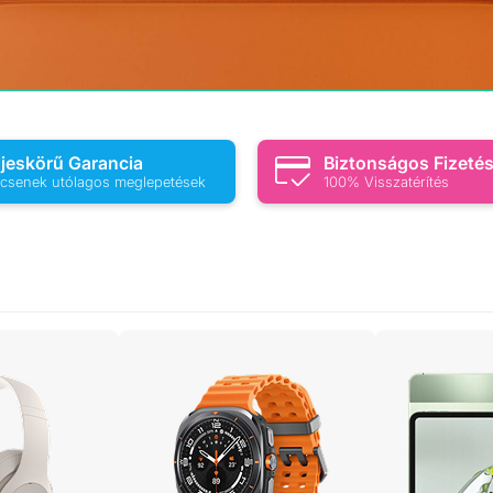
ljeskörű Garancia
Biztonságos Fizeté
csenek utólagos meglepetések
100% Visszatérítés