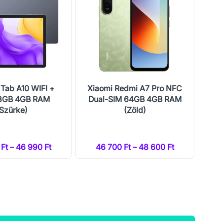
 Tab A10 WIFI +
Xiaomi Redmi A7 Pro NFC
Xi
28GB 4GB RAM
Dual-SIM 64GB 4GB RAM
Du
(Szürke)
(Zöld)
Ft – 46 990 Ft
46 700 Ft – 48 600 Ft