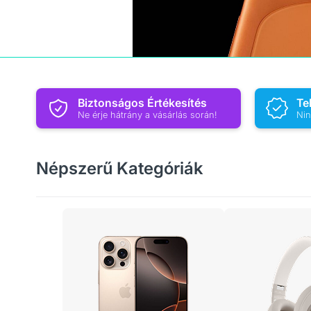
Biztonságos Értékesítés
Te
Ne érje hátrány a vásárlás során!
Nin
Népszerű Kategóriák