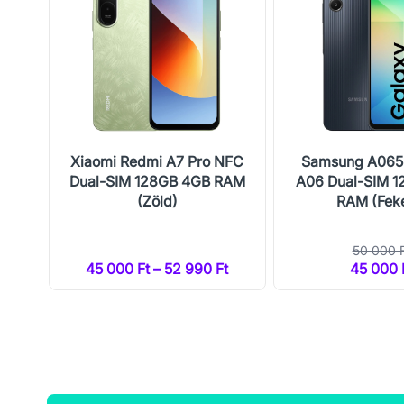
N
Xiaomi Redmi A7 Pro NFC
Samsung A065
IFI
Dual-SIM 128GB 4GB RAM
A06 Dual-SIM 
t)
(Zöld)
RAM (Fek
50 000 
t
45 000 Ft – 52 990 Ft
45 000 