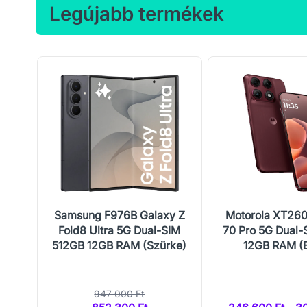
Legújabb termékek
5G
Samsung F976B Galaxy Z
Motorola XT26
B
Fold8 Ultra 5G Dual-SIM
70 Pro 5G Dual-
512GB 12GB RAM (Szürke)
12GB RAM (
947 000 Ft