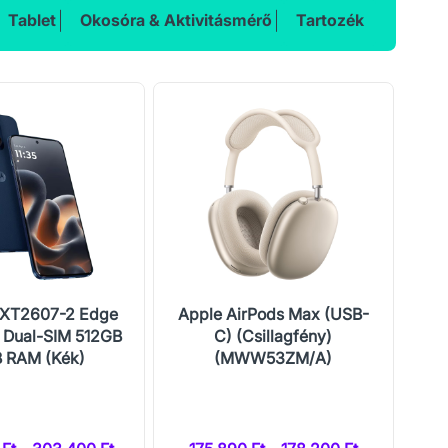
Tablet
Okosóra & Aktivitásmérő
Tartozék
 XT2607-2 Edge
Apple AirPods Max (USB-
Ho
 Dual-SIM 512GB
C) (Csillagfény)
 RAM (Kék)
(MWW53ZM/A)