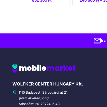
852 300 Ft
246 600 Ft – 3
Ir
Cégadatok
WOLFKER CENTER HUNGARY Kft.
1115 Budapest, Sárbogárdi út 21.
(Nem átvételi pont)
Adószám: 26179724-2-43