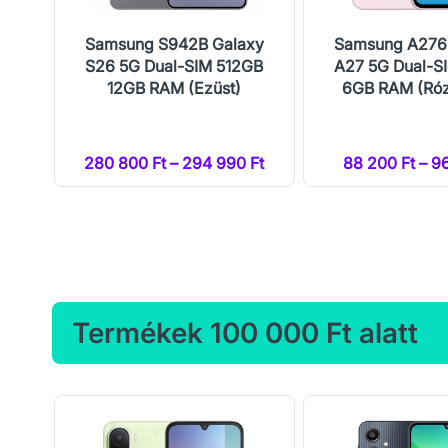
 5G
Samsung S942B Galaxy
Samsung A276
te)
S26 5G Dual-SIM 512GB
A27 5G Dual-S
12GB RAM (Ezüst)
6GB RAM (Róz
Ft
280 800 Ft – 294 990 Ft
88 200 Ft – 9
Termékek 100 000 Ft alatt