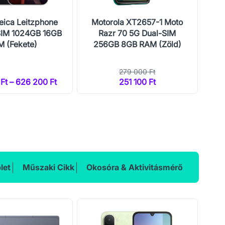
eica Leitzphone
Motorola XT2657-1 Moto
Mo
SIM 1024GB 16GB
Razr 70 5G Dual-SIM
 (Fekete)
256GB 8GB RAM (Zöld)
25
279 000 Ft
Ft – 626 200 Ft
251 100 Ft
2
let
Műszaki Cikk
Okosóra & Aktivitásmérő