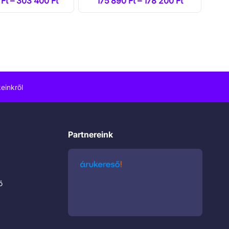
Ft – 303 400 Ft
175 890 Ft – 178 200 Ft
einkről
Partnereink
ő