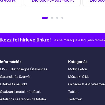
03 400 Ft
246 600 Ft – 303 400 Ft
246 600 
atkozz fel hírlevelünkre!
… és ne maradj le a legújabb termék
Információk
Kategóriák
MVP - Biztonságos Értékesítés
Mobiltelefon
Garancia és Szervíz
Műszaki Cikk
Értékesíts nálunk!
Okosóra & Aktivitásmér
Gyakran ismételt kérdések
Tablet
Általános szerződési feltételek
Tartozék