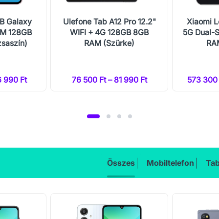
B Galaxy
Ulefone Tab A12 Pro 12.2"
Xiaomi L
IM 128GB
WIFI + 4G 128GB 8GB
5G Dual-
saszín)
RAM (Szürke)
RAM
6 990 Ft
76 500 Ft – 81 990 Ft
573 300 
Összes
Mobiltelefon
Tab