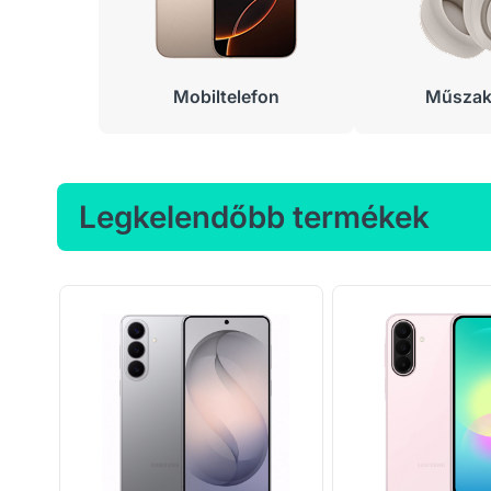
Mobiltelefon
Műszaki
Legkelendőbb termékek