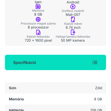
Igen
Android
Memória
Grafikus vezérlő
8 GB
Mali-G57
Processzor magok száma
Kijelző méret
8 processzor
6.74 inch
Kijelző felbontás
Hátlapi kamera felbontás
720 x 1600 pixel
50 MP kamera
Specifikáció
Általános adatok
Szín
Zöld
Memória
8 GB
Háttértár
256 GB