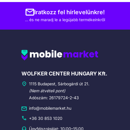
Iratkozz fel hírlevelünkre!
… és ne maradj le a legújabb termékeinkről
Cégadatok
WOLFKER CENTER HUNGARY Kft.
1115 Budapest, Sárbogárdi út 21.
(Nem átvételi pont)
Adószám: 26179724-2-43
info@mobilemarket.hu
+36 30 853 1020
Ügyfélszolgálat: 10:00–15:00