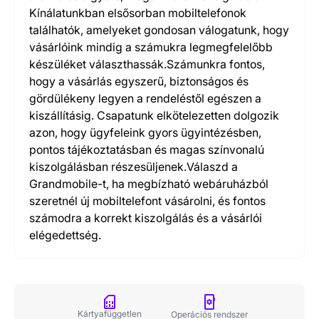
Kínálatunkban elsősorban mobiltelefonok
találhatók, amelyeket gondosan válogatunk, hogy
vásárlóink mindig a számukra legmegfelelőbb
készüléket választhassák.Számunkra fontos,
hogy a vásárlás egyszerű, biztonságos és
gördülékeny legyen a rendeléstől egészen a
kiszállításig. Csapatunk elkötelezetten dolgozik
azon, hogy ügyfeleink gyors ügyintézésben,
pontos tájékoztatásban és magas színvonalú
kiszolgálásban részesüljenek.Válaszd a
Grandmobile-t, ha megbízható webáruházból
szeretnél új mobiltelefont vásárolni, és fontos
számodra a korrekt kiszolgálás és a vásárlói
elégedettség.
Kártyafüggetlen
Operációs rendszer