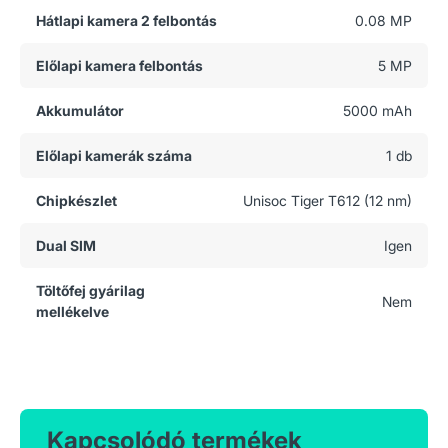
Hátlapi kamera 2 felbontás
0.08 MP
Előlapi kamera felbontás
5 MP
Akkumulátor
5000 mAh
Előlapi kamerák száma
1 db
Chipkészlet
Unisoc Tiger T612 (12 nm)
Dual SIM
Igen
Töltőfej gyárilag
Nem
mellékelve
Kapcsolódó termékek