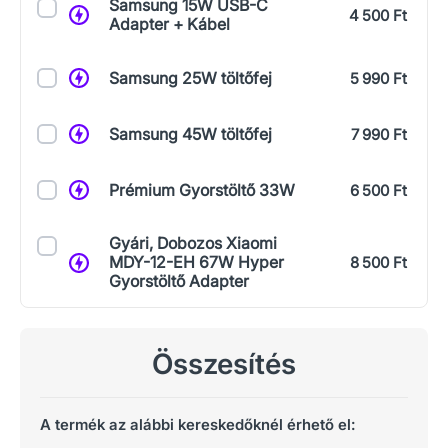
Samsung 15W USB-C
4 500 Ft
Adapter + Kábel
Samsung 25W töltőfej
5 990 Ft
Samsung 45W töltőfej
7 990 Ft
Prémium Gyorstöltő 33W
6 500 Ft
Gyári, Dobozos Xiaomi
MDY-12-EH 67W Hyper
8 500 Ft
Gyorstöltő Adapter
Összesítés
A termék az alábbi kereskedőknél érhető el: