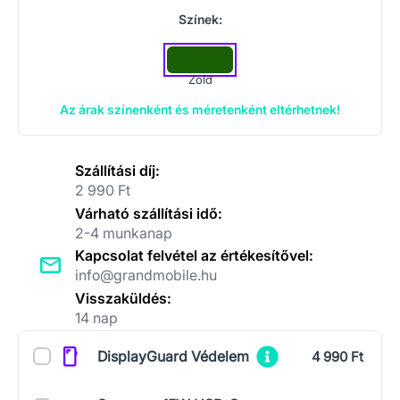
Színek:
Zöld
Az árak színenként és méretenként eltérhetnek!
Szállítási díj:
2 990 Ft
Várható szállítási idő:
2-4 munkanap
Kapcsolat felvétel az értékesítővel:
info@grandmobile.hu
Visszaküldés:
14 nap
Kiegészítők
DisplayGuard Védelem
4 990 Ft