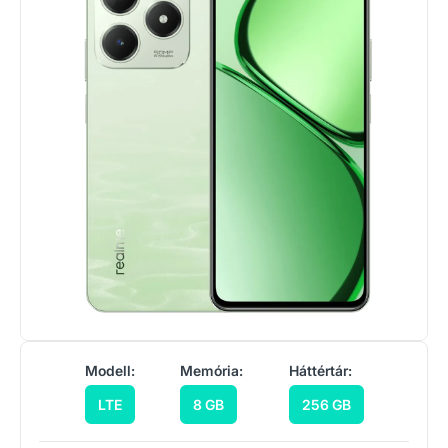
Modell:
Memória:
Háttértár:
LTE
8 GB
256 GB