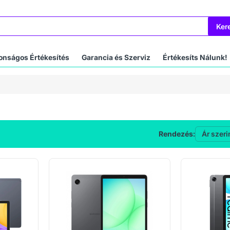
Ker
onságos Értékesítés
Garancia és Szerviz
Értékesíts Nálunk!
Rendezés: