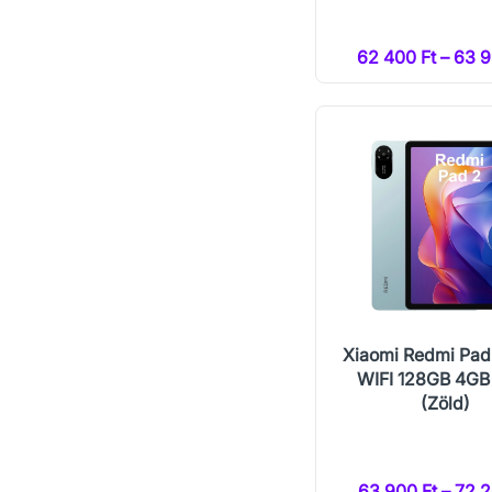
62 400 Ft – 63 9
Xiaomi Redmi Pad 
WIFI 128GB 4G
(Zöld)
63 900 Ft – 72 2