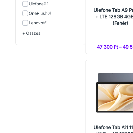
Ulefone
(12)
Ulefone Tab A9 P
OnePlus
(10)
+ LTE 128GB 4G
Lenovo
(Fehér)
(6)
+ Összes
47 300 Ft – 49 5
Ulefone Tab A11 11