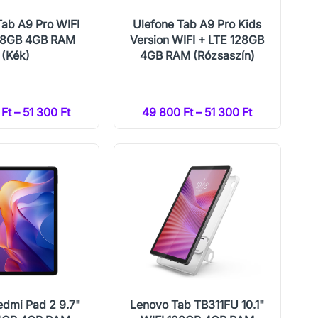
Tab A9 Pro WIFI
Ulefone Tab A9 Pro Kids
28GB 4GB RAM
Version WIFI + LTE 128GB
(Kék)
4GB RAM (Rózsaszín)
Ft – 51 300 Ft
49 800 Ft – 51 300 Ft
edmi Pad 2 9.7"
Lenovo Tab TB311FU 10.1"