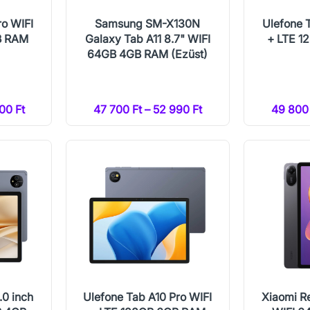
ro WIFI
Samsung SM-X130N
Ulefone 
B RAM
Galaxy Tab A11 8.7" WIFI
+ LTE 1
64GB 4GB RAM (Ezüst)
00 Ft
47 700 Ft – 52 990 Ft
49 800 
.0 inch
Ulefone Tab A10 Pro WIFI
Xiaomi R