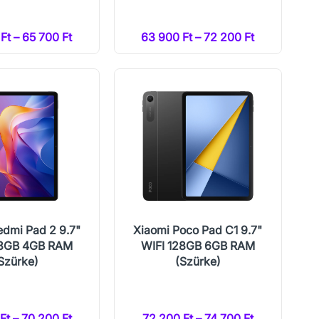
Ft – 65 700 Ft
63 900 Ft – 72 200 Ft
edmi Pad 2 9.7"
Xiaomi Poco Pad C1 9.7"
28GB 4GB RAM
WIFI 128GB 6GB RAM
Szürke)
(Szürke)
Ft – 70 200 Ft
72 200 Ft – 74 700 Ft