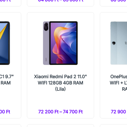
C1 9.7"
Xiaomi Redmi Pad 2 11.0"
OnePlus 
B RAM
WIFI 128GB 4GB RAM
WIFI + 
(Lila)
RA
00 Ft
72 200 Ft – 74 700 Ft
72 900 