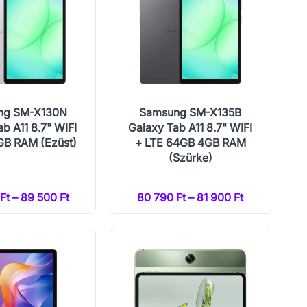
ng SM-X130N
Samsung SM-X135B
b A11 8.7" WIFI
Galaxy Tab A11 8.7" WIFI
GB RAM (Ezüst)
+ LTE 64GB 4GB RAM
(Szürke)
Ft – 89 500 Ft
80 790 Ft – 81 900 Ft