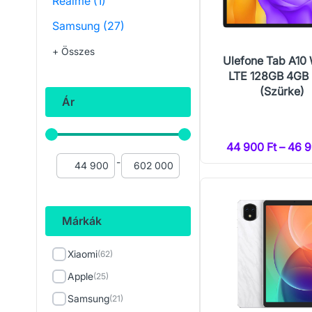
Realme
(1)
Samsung
(27)
+ Összes
Ulefone Tab A10 
LTE 128GB 4GB
(Szürke)
Ár
44 900 Ft – 46 9
-
Márkák
Xiaomi
(62)
Apple
(25)
Samsung
(21)