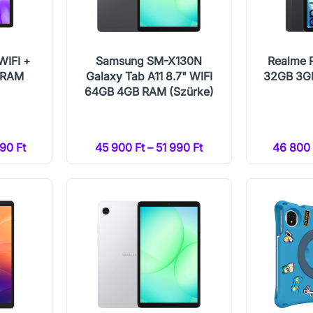
WIFI +
Samsung SM-X130N
Realme P
 RAM
Galaxy Tab A11 8.7" WIFI
32GB 3GB
64GB 4GB RAM (Szürke)
90 Ft
45 900 Ft – 51 990 Ft
46 800 