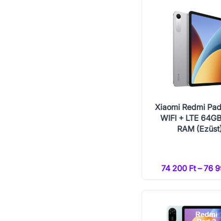
Xiaomi Redmi Pad
WIFI + LTE 64G
RAM (Ezüst
74 200 Ft – 76 9