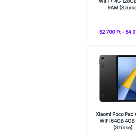
WIFI + 4G 128G
RAM (Szürk
52 700 Ft – 54 9
Xiaomi Poco Pad 
WIFI 64GB 4GB
(Szürke)