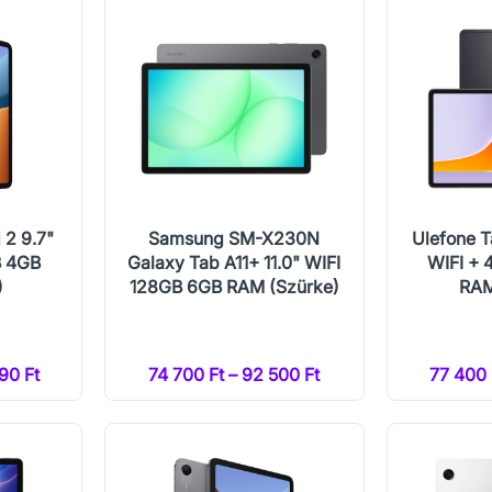
 2 9.7"
Samsung SM-X230N
Ulefone T
B 4GB
Galaxy Tab A11+ 11.0" WIFI
WIFI +
)
128GB 6GB RAM (Szürke)
RAM
90 Ft
74 700 Ft – 92 500 Ft
77 400 