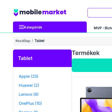
Keresés
Kategóriák
MVP - Bizt
Kezdőlap
Tablet
Termékek
Tablet
Apple
(25)
Huawei
(2)
Lenovo
(6)
OnePlus
(10)