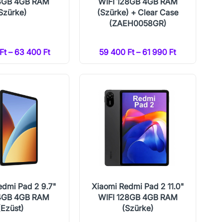
4GB 4GB RAM
WIFI 128GB 4GB RAM
Szürke)
(Szürke) + Clear Case
(ZAEH0058GR)
Ft – 63 400 Ft
59 400 Ft – 61 990 Ft
edmi Pad 2 9.7"
Xiaomi Redmi Pad 2 11.0"
4GB 4GB RAM
WIFI 128GB 4GB RAM
(Ezüst)
(Szürke)