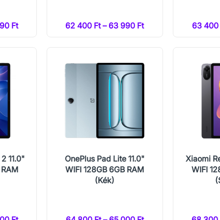
90 Ft
62 400 Ft – 63 990 Ft
63 400 
2 11.0"
OnePlus Pad Lite 11.0"
Xiaomi R
B RAM
WIFI 128GB 6GB RAM
WIFI 1
(Kék)
(
00 Ft
64 800 Ft – 65 000 Ft
68 300 