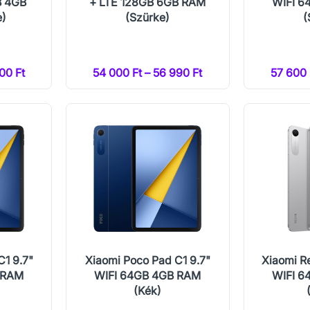
B 4GB
+ LTE 128GB 6GB RAM
WIFI 6
e)
(Szürke)
(
00 Ft
54 000 Ft – 56 990 Ft
57 600 
C1 9.7"
Xiaomi Poco Pad C1 9.7"
Xiaomi R
 RAM
WIFI 64GB 4GB RAM
WIFI 6
(Kék)