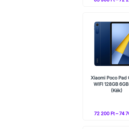
Xiaomi Poco Pad 
WIFI 128GB 6G
(Kék)
72 200 Ft – 74 7