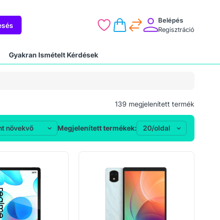
Belépés
esés
Regisztráció
Gyakran Ismételt Kérdések
139
megjelenített termék
Megjelenített termékek: