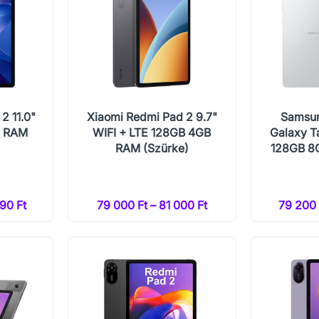
2 11.0"
Xiaomi Redmi Pad 2 9.7"
Samsu
B RAM
WIFI + LTE 128GB 4GB
Galaxy Ta
RAM (Szürke)
128GB 8
90 Ft
79 000 Ft – 81 000 Ft
79 200 