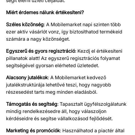
segít elérni üzleti céljaidat.
Miért érdemes nálunk értékesíteni?
Széles közönség
: A Mobilemarket napi szinten több
ezer aktív vásárlót vonz, így biztosíthatod termékeid
számára a nagy közönséget.
Egyszerű és gyors regisztráció
: Kezdj el értékesíteni
pillanatok alatt! Az egyszerű regisztrációs folyamat
segítségével gyorsan elérheted üzletedet.
Alacsony jutalékok
: A Mobilemarket kedvező
jutalékstruktúrája lehetővé teszi, hogy nagyobb
részesedést tarts meg minden eladásból.
Támogatás és segítség
: Tapasztalt ügyfélszolgálatunk
mindig rendelkezésedre áll, hogy válaszoljon
kérdéseidre és segítse vállalkozásod fejlődését.
Marketing és promóciók
: Használhatod a piactér által