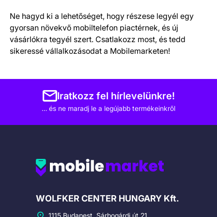
Ne hagyd ki a lehetőséget, hogy részese legyél egy
gyorsan növekvő mobiltelefon piactérnek, és új
vásárlókra tegyél szert. Csatlakozz most, és tedd
sikeressé vállalkozásodat a Mobilemarketen!
Iratkozz fel hírlevelünkre!
… és ne maradj le a legújabb termékeinkről
Cégadatok
WOLFKER CENTER HUNGARY Kft.
1115 Budapest, Sárbogárdi út 21.