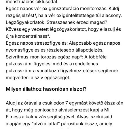
menstruációs ciklusodat.
Egész napos vér oxigénszaturáció monitorozás: Küldj
rezgésjelzést*, ha a vér oxigéntelítettsége túl alacsony.
Légzőgyakorlatok: Stresszesnek érzed magad?
Kövess egy vezetett légzőgyakorlatot, hogy ellazulj és
újra koncentrálhass*.
Egész napos stresszfigyelés: Alaposabb egész napos
nyomásfigyelés és részletesebb állapotjelzés.
Szívritmus-monitorozás egész nap*: A többféle
pulzusszám-figyelési mód és a rendellenes
pulzusszámra vonatkozó figyelmeztetések segítenek
megvédeni a szív egészségét.
Milyen állathoz hasonlóan alszol?
Aludj az órával a csuklódon 7 egymást követő éjszakán
át, hogy még pontosabb alváselemzést kapj a Mi
Fitness alkalmazás segítségével. Alvási szokásaid
alapján egy "alvó állattal" párosítunk össze, amely