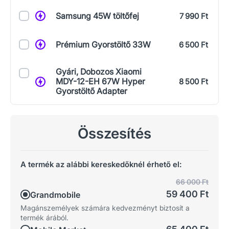
Samsung 45W töltőfej
7 990 Ft
Prémium Gyorstöltő 33W
6 500 Ft
Gyári, Dobozos Xiaomi
MDY-12-EH 67W Hyper
8 500 Ft
Gyorstöltő Adapter
Összesítés
A termék az alábbi kereskedőknél érhető el:
66 000 Ft
59 400 Ft
Grandmobile
Magánszemélyek számára kedvezményt biztosít a
termék árából.