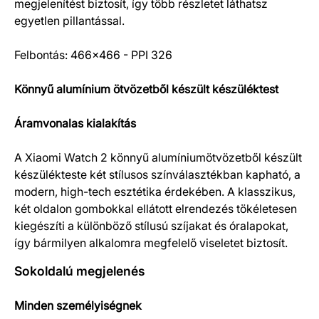
megjelenítést biztosít, így több részletet láthatsz
egyetlen pillantással.
Felbontás: 466×466 - PPI 326
Könnyű alumínium ötvözetből készült készüléktest
Áramvonalas kialakítás
A Xiaomi Watch 2 könnyű alumíniumötvözetből készült
készülékteste két stílusos színválasztékban kapható, a
modern, high-tech esztétika érdekében. A klasszikus,
két oldalon gombokkal ellátott elrendezés tökéletesen
kiegészíti a különböző stílusú szíjakat és óralapokat,
így bármilyen alkalomra megfelelő viseletet biztosít.
Sokoldalú megjelenés
Minden személyiségnek