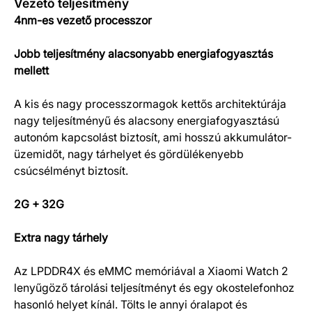
Vezető teljesítmény
4nm-es vezető processzor
Jobb teljesítmény alacsonyabb energiafogyasztás
mellett
A kis és nagy processzormagok kettős architektúrája
nagy teljesítményű és alacsony energiafogyasztású
autonóm kapcsolást biztosít, ami hosszú akkumulátor-
üzemidőt, nagy tárhelyet és gördülékenyebb
csúcsélményt biztosít.
2G + 32G
Extra nagy tárhely
Az LPDDR4X és eMMC memóriával a Xiaomi Watch 2
lenyűgöző tárolási teljesítményt és egy okostelefonhoz
hasonló helyet kínál. Tölts le annyi óralapot és