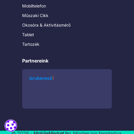
Mobiltelefon
Műszaki Cikk
Okosóra & Aktivitásmérő
Tablet
Tartozék
Partnereink
© 2026 -
MobileMarket.hu
. Minden jog fenntartva.