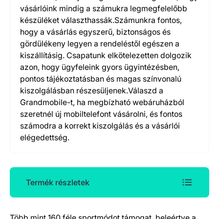
vásárlóink mindig a számukra legmegfelelőbb
készüléket választhassák.Számunkra fontos,
hogy a vásárlás egyszerű, biztonságos és
gördülékeny legyen a rendeléstől egészen a
kiszállításig. Csapatunk elkötelezetten dolgozik
azon, hogy ügyfeleink gyors ügyintézésben,
pontos tájékoztatásban és magas színvonalú
kiszolgálásban részesüljenek.Válaszd a
Grandmobile-t, ha megbízható webáruházból
szeretnél új mobiltelefont vásárolni, és fontos
számodra a korrekt kiszolgálás és a vásárlói
elégedettség.
Termék részletek
Több mint 160 féle sportmódot támogat, beleértve a