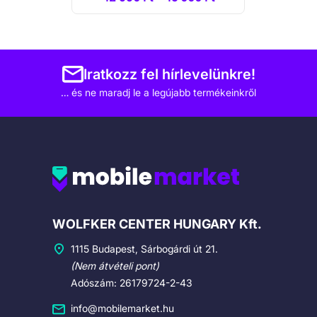
Iratkozz fel hírlevelünkre!
… és ne maradj le a legújabb termékeinkről
Cégadatok
WOLFKER CENTER HUNGARY Kft.
1115 Budapest, Sárbogárdi út 21.
(Nem átvételi pont)
Adószám: 26179724-2-43
info@mobilemarket.hu