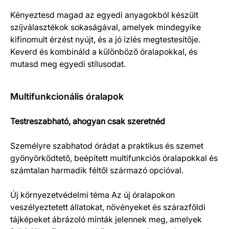
Kényeztesd magad az egyedi anyagokból készült
szíjválasztékok sokaságával, amelyek mindegyike
kifinomult érzést nyújt, és a jó ízlés megtestesítője.
Keverd és kombináld a különböző óralapokkal, és
mutasd meg egyedi stílusodat.
Multifunkcionális óralapok
Testreszabható, ahogyan csak szeretnéd
Személyre szabhatod órádat a praktikus és szemet
gyönyörködtető, beépített multifunkciós óralapokkal és
számtalan harmadik féltől származó opcióval.
Új környezetvédelmi téma Az új óralapokon
veszélyeztetett állatokat, növényeket és szárazföldi
tájképeket ábrázoló minták jelennek meg, amelyek