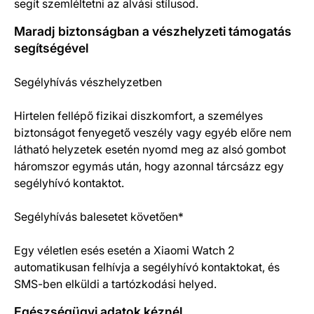
segít szemléltetni az alvási stílusod.
Maradj biztonságban a vészhelyzeti támogatás
segítségével
Segélyhívás vészhelyzetben
Hirtelen fellépő fizikai diszkomfort, a személyes
biztonságot fenyegető veszély vagy egyéb előre nem
látható helyzetek esetén nyomd meg az alsó gombot
háromszor egymás után, hogy azonnal tárcsázz egy
segélyhívó kontaktot.
Segélyhívás balesetet követően*
Egy véletlen esés esetén a Xiaomi Watch 2
automatikusan felhívja a segélyhívó kontaktokat, és
SMS-ben elküldi a tartózkodási helyed.
Egészségügyi adatok kéznél