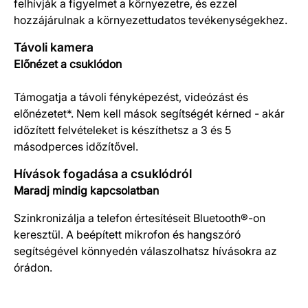
felhívják a figyelmet a környezetre, és ezzel
hozzájárulnak a környezettudatos tevékenységekhez.
Távoli kamera
Előnézet a csuklódon
Támogatja a távoli fényképezést, videózást és
előnézetet*. Nem kell mások segítségét kérned - akár
időzített felvételeket is készíthetsz a 3 és 5
másodperces időzítővel.
Hívások fogadása a csuklódról
Maradj mindig kapcsolatban
Szinkronizálja a telefon értesítéseit Bluetooth®-on
keresztül. A beépített mikrofon és hangszóró
segítségével könnyedén válaszolhatsz hívásokra az
órádon.