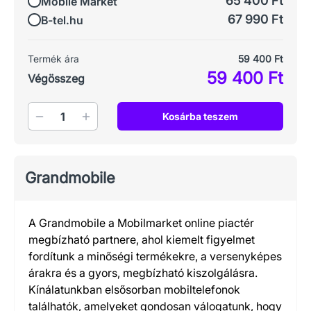
65 400 Ft
Mobile Market
67 990 Ft
B-tel.hu
Termék ára
59 400 Ft
59 400 Ft
Végösszeg
Mennyiség
Kosárba teszem
Grandmobile
A Grandmobile a Mobilmarket online piactér
megbízható partnere, ahol kiemelt figyelmet
fordítunk a minőségi termékekre, a versenyképes
árakra és a gyors, megbízható kiszolgálásra.
Kínálatunkban elsősorban mobiltelefonok
találhatók, amelyeket gondosan válogatunk, hogy