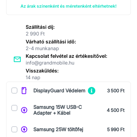
Az árak színenként és méretenként eltérhetnek!
Szállítási díj:
2 990 Ft
Várható szállítási idő:
2-4 munkanap
Kapcsolat felvétel az értékesítővel:
info@grandmobile.hu
Visszaküldés:
14 nap
Kiegészítők
DisplayGuard Védelem
3 500 Ft
Samsung 15W USB-C
4 500 Ft
Adapter + Kábel
Samsung 25W töltőfej
5 990 Ft