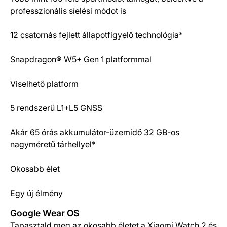
Termék részletek
professzionális síelési módot is
12 csatornás fejlett állapotfigyelő technológia*
Snapdragon® W5+ Gen 1 platformmal
Viselhető platform
5 rendszerű L1+L5 GNSS
Akár 65 órás akkumulátor-üzemidő 32 GB-os
nagyméretű tárhellyel*
Okosabb élet
Egy új élmény
Google Wear OS
Tapasztald meg az okosabb életet a Xiaomi Watch 2 és