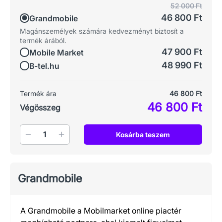
52 000 Ft
46 800 Ft
Grandmobile
Magánszemélyek számára kedvezményt biztosít a
termék árából.
47 900 Ft
Mobile Market
48 990 Ft
B-tel.hu
Termék ára
46 800 Ft
46 800 Ft
Végösszeg
Mennyiség
Kosárba teszem
Grandmobile
A Grandmobile a Mobilmarket online piactér