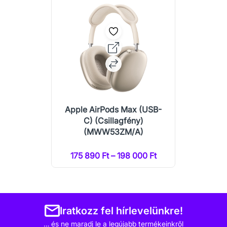
Apple AirPods Max (USB-
C) (Csillagfény)
(MWW53ZM/A)
175 890 Ft – 198 000 Ft
Iratkozz fel hírlevelünkre!
… és ne maradj le a legújabb termékeinkről