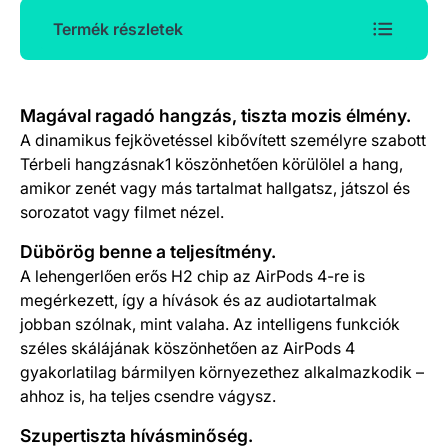
Termék részletek
Termék részletek
Magával ragadó hangzás, tiszta mozis élmény.
A dinamikus fejkövetéssel kibővített személyre szabott
Térbeli hangzásnak1 köszönhetően körülölel a hang,
amikor zenét vagy más tartalmat hallgatsz, játszol és
sorozatot vagy filmet nézel.
Dübörög benne a teljesítmény.
A lehengerlően erős H2 chip az AirPods 4-re is
megérkezett, így a hívások és az audiotartalmak
jobban szólnak, mint valaha. Az intelligens funkciók
széles skálájának köszönhetően az AirPods 4
gyakorlatilag bármilyen környezethez alkalmazkodik –
ahhoz is, ha teljes csendre vágysz.
Szupertiszta hívásminőség.