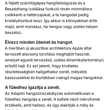
A fejlett számítógépes hangfeldolgozás és a
Beszédhang izolálása funkció révén minimálisra
csökkenti a háttérzajokat, a te hangodat pedig
kristálytisztává teszi. Így akkor is könnyebben értik
majd, amit mondasz, ha hangos vagy szeles helyen
beszélsz.
Élvezz minden ütemet és hangot.
A merőben új akusztikai architektúra Apple által
tervezett alacsony torzítású meghajtót használ,
amelyet egyedi tervezésű, széles dinamika­tartományú
erősítő hajt. Ez azt jelenti, hogy kivételes
részletességben hallgathatsz zenét, mélyebb
basszusokkal és tisztábban csengő magas hangokkal.
A füledhez igazítja a zenét.
Az Adaptív hangszínszabályzás automatikusan a
füledhez hangolja a zenét. A befelé néző mikrofonok
érzékelik, amit hallasz, és úgy alakítják a mély és