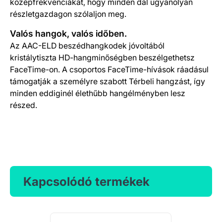
közép­frekven­ciá­kat, hogy minden dal ugyanolyan
részlet­­gazdagon szólaljon meg.
Valós hangok, valós időben.
Az AAC-ELD beszédhangkodek jóvoltából
kristálytiszta HD-hangminőségben beszélgethetsz
FaceTime-on. A csoportos FaceTime-hívások ráadásul
támogatják a személyre szabott Térbeli hangzást, így
minden eddiginél élethűbb hangélményben lesz
részed.
Kapcsolódó termékek