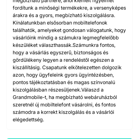
megbízható partnere, ahol kiemelt figyelmet
fordítunk a minőségi termékekre, a versenyképes
árakra és a gyors, megbízható kiszolgálásra.
Kínálatunkban elsősorban mobiltelefonok
találhatók, amelyeket gondosan válogatunk, hogy
vásárlóink mindig a számukra legmegfelelőbb
készüléket választhassák.Számunkra fontos,
hogy a vásárlás egyszerű, biztonságos és
gördülékeny legyen a rendeléstől egészen a
kiszállításig. Csapatunk elkötelezetten dolgozik
azon, hogy ügyfeleink gyors ügyintézésben,
pontos tájékoztatásban és magas színvonalú
kiszolgálásban részesüljenek.Válaszd a
Grandmobile-t, ha megbízható webáruházból
szeretnél új mobiltelefont vásárolni, és fontos
számodra a korrekt kiszolgálás és a vásárlói
elégedettség.