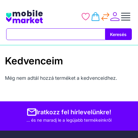
Keresés
Keresés
Kedvenceim
Még nem adtál hozzá terméket a kedvenceidhez.
Iratkozz fel hírlevelünkre!
… és ne maradj le a legújabb termékeinkről