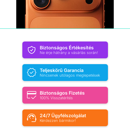
Biztonságos Értékesítés
Ne érje hátrány a vásárlás során!
Teljeskörű Garancia
Nincsenek utólagos meglepetések
Biztonságos Fizetés
100% Visszatérítés
24/7 Ügyfélszolgálat
Kérdezzen bármikor!