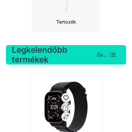
Tartozék
Legkelendőbb
Összes
termékek