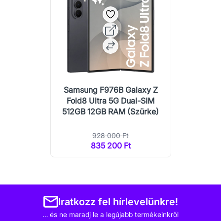
Samsung F976B Galaxy Z
Fold8 Ultra 5G Dual-SIM
512GB 12GB RAM (Szürke)
928 000 Ft
835 200 Ft
Iratkozz fel hírlevelünkre!
… és ne maradj le a legújabb termékeinkről