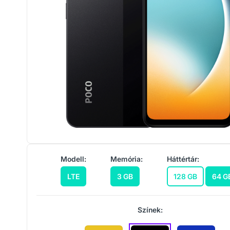
Modell:
Memória:
Háttértár:
LTE
3 GB
128 GB
64 G
Színek: