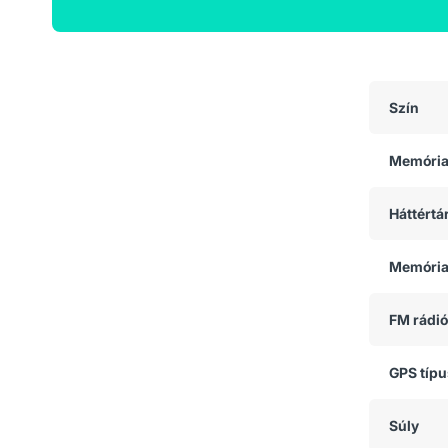
Általános adatok
Szín
Memóri
Háttértá
Memória
FM rádió
GPS típ
Súly