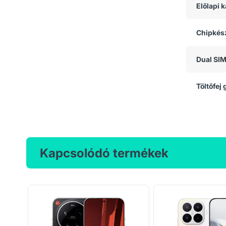
Előlapi
Chipkész
Dual SI
Töltőfej
Kapcsolódó termékek