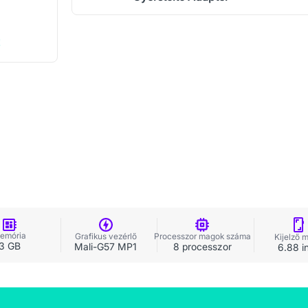
!
emória
Grafikus vezérlő
Processzor magok száma
Kijelző 
3 GB
Mali-G57 MP1
8 processzor
6.88 i