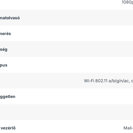
1080
matolvasó
smerés
tség
ípus
Wi-Fi 802.11 a/b/g/n/ac, 
üggetlen
 vezérlő
Mali