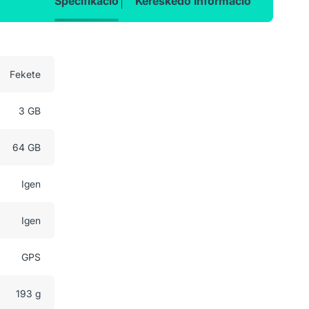
Specifikáció
Kereskedő Információ
Fekete
3 GB
64 GB
Igen
Igen
GPS
193 g