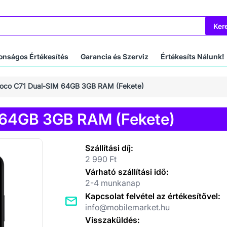
Ker
onságos Értékesítés
Garancia és Szerviz
Értékesíts Nálunk!
Poco C71 Dual-SIM 64GB 3GB RAM (Fekete)
 64GB 3GB RAM (Fekete)
Szállítási díj:
2 990 Ft
Várható szállítási idő:
2-4 munkanap
Kapcsolat felvétel az értékesítővel:
info@mobilemarket.hu
Visszaküldés: