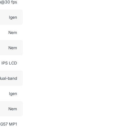
p@30 fps
Igen
Nem
Nem
IPS LCD
dual-band
Igen
Nem
-G57 MP1