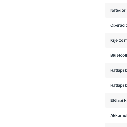
Kategóri
Operáci
Kijelző 
Bluetoot
Hátlapi
Hátlapi 
Előlapi 
Akkumul