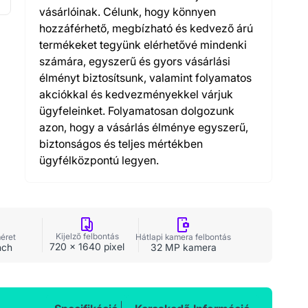
vásárlóinak. Célunk, hogy könnyen
hozzáférhető, megbízható és kedvező árú
termékeket tegyünk elérhetővé mindenki
számára, egyszerű és gyors vásárlási
élményt biztosítsunk, valamint folyamatos
akciókkal és kedvezményekkel várjuk
ügyfeleinket. Folyamatosan dolgozunk
azon, hogy a vásárlás élménye egyszerű,
biztonságos és teljes mértékben
ügyfélközpontú legyen.
Kijelző felbontás
méret
Hátlapi kamera felbontás
720 x 1640 pixel
nch
32 MP kamera