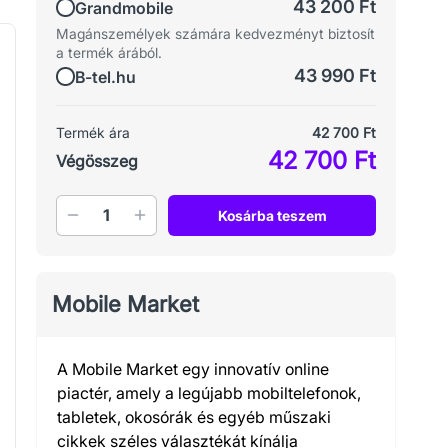
43 200 Ft
Grandmobile
Magánszemélyek számára kedvezményt biztosít
a termék árából.
43 990 Ft
B-tel.hu
Termék ára
42 700 Ft
42 700 Ft
Végösszeg
Mennyiség
Kosárba teszem
Mobile Market
A Mobile Market egy innovatív online
piactér, amely a legújabb mobiltelefonok,
tabletek, okosórák és egyéb műszaki
cikkek széles választékát kínálja