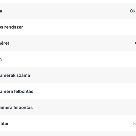
a
Ok
ós rendszer
méret
h
 kamerák száma
kamera felbontás
kamera felbontás
átor
5