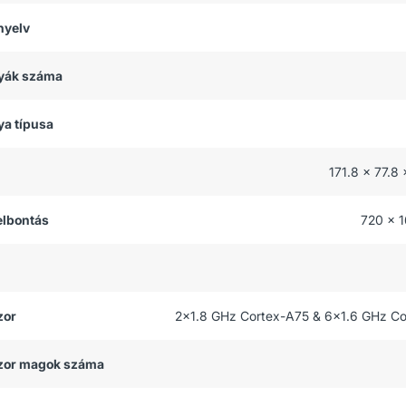
nyelv
tyák száma
ya típusa
171.8 x 77.8
felbontás
720 x 1
zor
2x1.8 GHz Cortex-A75 & 6x1.6 GHz C
zor magok száma