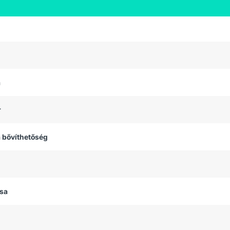
a
r
 bővíthetőség
usa