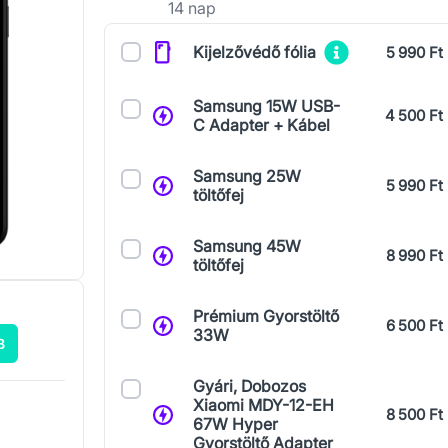
14 nap
Kiegészítők
Kijelzővédő fólia
5 990 Ft
Samsung 15W USB-
4 500 Ft
C Adapter + Kábel
Samsung 25W
5 990 Ft
töltőfej
Samsung 45W
8 990 Ft
töltőfej
Prémium Gyorstöltő
6 500 Ft
33W
B
Gyári, Dobozos
Xiaomi MDY-12-EH
8 500 Ft
67W Hyper
Gyorstöltő Adapter