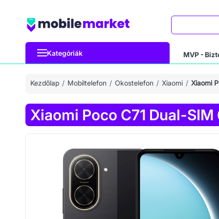
Keresés
Kategóriák
MVP - Bizt
Kezdőlap
Mobiltelefon
Okostelefon
Xiaomi
Xiaomi 
Xiaomi Poco C71 Dual-SIM