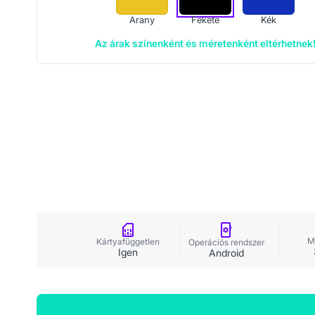
Arany
Fekete
Kék
Az árak színenként és méretenként eltérhetnek
M
Kártyafüggetlen
Operációs rendszer
Igen
Android