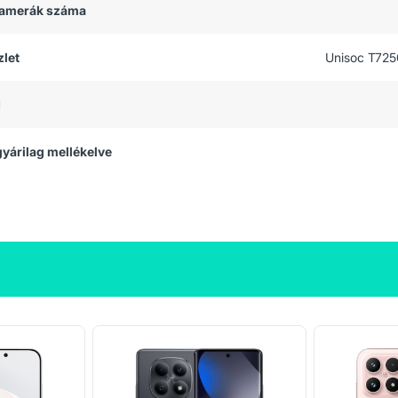
 kamerák száma
let
Unisoc T725
M
 gyárilag mellékelve