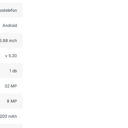
ostelefon
Android
6.88 inch
v 5.20
1 db
32 MP
8 MP
200 mAh