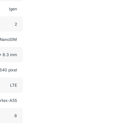
Igen
2
NanoSIM
 x 8.3 mm
640 pixel
LTE
ortex-A55
8