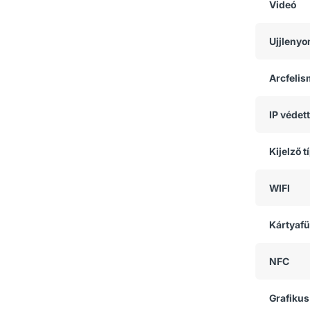
Videó
Ujjlenyo
Arcfeli
IP védet
Kijelző t
WIFI
Kártyaf
NFC
Grafikus