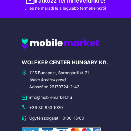
Iratkozz fel hírlevelünkre!
… és ne maradj le a legújabb termékeinkről
Cégadatok
WOLFKER CENTER HUNGARY Kft.
1115 Budapest, Sárbogárdi út 21.
(Nem átvételi pont)
Adószám: 26179724-2-43
info@mobilemarket.hu
+36 30 853 1020
Ügyfélszolgálat: 10:00–15:00