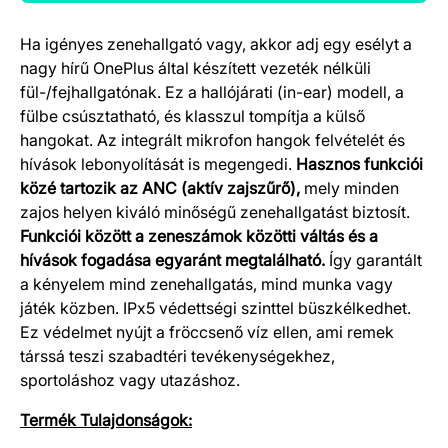
Ha igényes zenehallgató vagy, akkor adj egy esélyt a
Termék részletek
nagy hírű OnePlus által készített vezeték nélküli
fül-/fejhallgatónak. Ez a hallójárati (in-ear) modell, a
fülbe csúsztatható, és klasszul tompítja a külső
hangokat. Az integrált mikrofon hangok felvételét és
hívások lebonyolítását is megengedi.
Hasznos funkciói
közé tartozik az ANC (aktív zajszűrő),
mely minden
zajos helyen kiváló minőségű zenehallgatást biztosít.
Funkciói között a zeneszámok közötti váltás és a
hívások fogadása egyaránt megtalálható.
Így garantált
a kényelem mind zenehallgatás, mind munka vagy
játék közben. IPx5 védettségi szinttel büszkélkedhet.
Ez védelmet nyújt a fröccsenő víz ellen, ami remek
társsá teszi szabadtéri tevékenységekhez,
sportoláshoz vagy utazáshoz.
Termék Tulajdonságok: