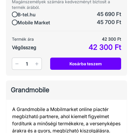
Magánszemélyek számára kedvezményt biztosít a
termék árából.
45 690 Ft
B-tel.hu
45 700 Ft
Mobile Market
Termék ára
42 300 Ft
42 300 Ft
Végösszeg
Mennyiség
Kosárba teszem
Grandmobile
A Grandmobile a Mobilmarket online piactér
megbízható partnere, ahol kiemelt figyelmet
fordítunk a minőségi termékekre, a versenyképes
árakra és a gyors, megbízható kiszolgálásra.