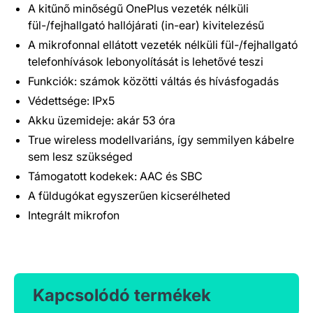
A kitűnő minőségű OnePlus vezeték nélküli
fül-/fejhallgató hallójárati (in-ear) kivitelezésű
A mikrofonnal ellátott vezeték nélküli fül-/fejhallgató
telefonhívások lebonyolítását is lehetővé teszi
Funkciók: számok közötti váltás és hívásfogadás
Védettsége: IPx5
Akku üzemideje: akár 53 óra
True wireless modellvariáns, így semmilyen kábelre
sem lesz szükséged
Támogatott kodekek: AAC és SBC
A füldugókat egyszerűen kicserélheted
Integrált mikrofon
Kapcsolódó termékek