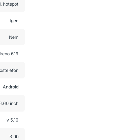
d, hotspot
Igen
Nem
reno 619
ostelefon
Android
6.60 inch
v 5.10
3 db