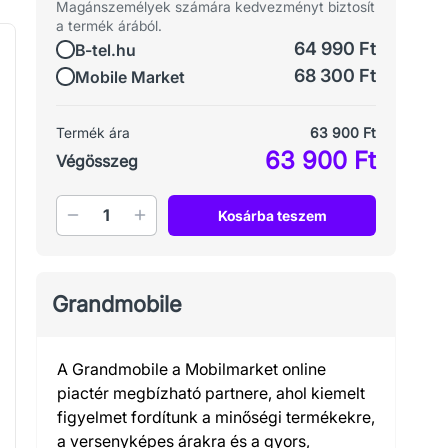
Magánszemélyek számára kedvezményt biztosít
a termék árából.
64 990 Ft
B-tel.hu
68 300 Ft
Mobile Market
Termék ára
63 900 Ft
63 900 Ft
Végösszeg
Mennyiség
Kosárba teszem
Grandmobile
A Grandmobile a Mobilmarket online
piactér megbízható partnere, ahol kiemelt
figyelmet fordítunk a minőségi termékekre,
a versenyképes árakra és a gyors,