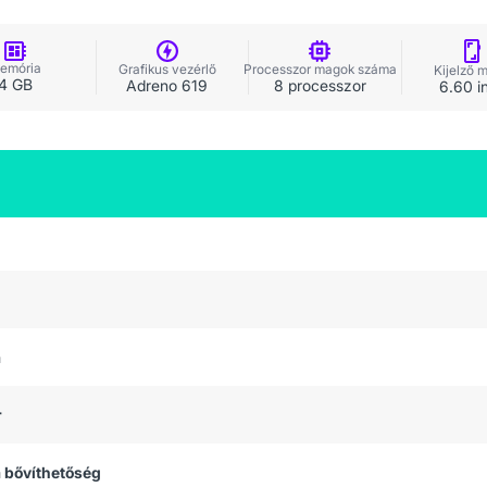
emória
Grafikus vezérlő
Processzor magok száma
Kijelző 
4 GB
Adreno 619
8 processzor
6.60 i
a
r
 bővíthetőség