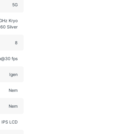
5G
 GHz Kryo
60 Silver
8
p@30 fps
Igen
Nem
Nem
IPS LCD