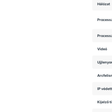
Hálózat
Process
Process
Videó
Ujjlenyo
Arcfeli
IP védet
Kijelző t