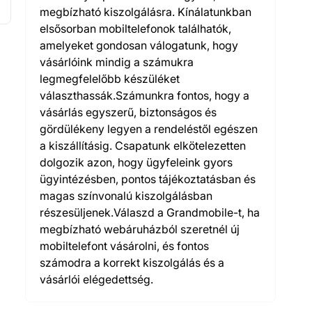
megbízható kiszolgálásra. Kínálatunkban
elsősorban mobiltelefonok találhatók,
amelyeket gondosan válogatunk, hogy
vásárlóink mindig a számukra
legmegfelelőbb készüléket
választhassák.Számunkra fontos, hogy a
vásárlás egyszerű, biztonságos és
gördülékeny legyen a rendeléstől egészen
a kiszállításig. Csapatunk elkötelezetten
dolgozik azon, hogy ügyfeleink gyors
ügyintézésben, pontos tájékoztatásban és
magas színvonalú kiszolgálásban
részesüljenek.Válaszd a Grandmobile-t, ha
megbízható webáruházból szeretnél új
mobiltelefont vásárolni, és fontos
számodra a korrekt kiszolgálás és a
vásárlói elégedettség.