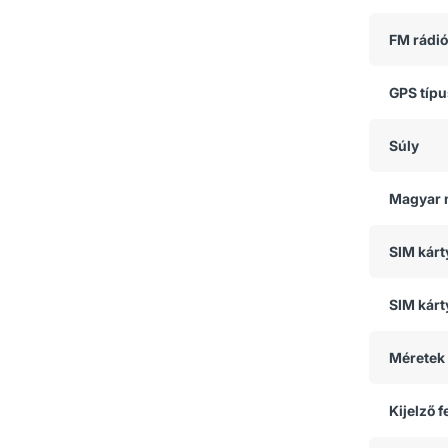
FM rádió
GPS típ
Súly
Magyar 
SIM kár
SIM kárt
Méretek
Kijelző 