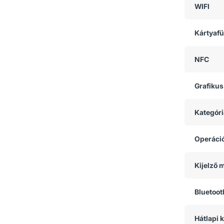
WIFI
Kártyaf
NFC
Grafikus
Kategóri
Operáci
Kijelző 
Bluetoot
Hátlapi