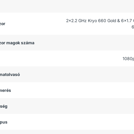
2x2.2 GHz Kryo 660 Gold & 6x1.7
zor
6
zor magok száma
1080
matolvasó
smerés
tség
ípus