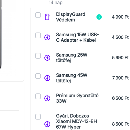
14 nap
Kiegészítők
DisplayGuard
4 990 Ft
Védelem
Samsung 15W USB-
4 500 Ft
C Adapter + Kábel
Samsung 25W
5 990 Ft
töltőfej
Samsung 45W
7 990 Ft
töltőfej
Prémium Gyorstöltő
6 500 Ft
33W
Gyári, Dobozos
Xiaomi MDY-12-EH
8 500 Ft
67W Hyper