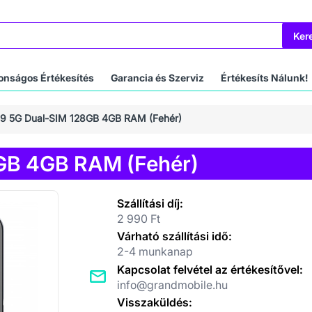
Ker
onságos Értékesítés
Garancia és Szerviz
Értékesíts Nálunk!
 9 5G Dual-SIM 128GB 4GB RAM (Fehér)
GB 4GB RAM (Fehér)
Szállítási díj:
2 990 Ft
Várható szállítási idő:
2-4 munkanap
Kapcsolat felvétel az értékesítővel:
info@grandmobile.hu
Visszaküldés: