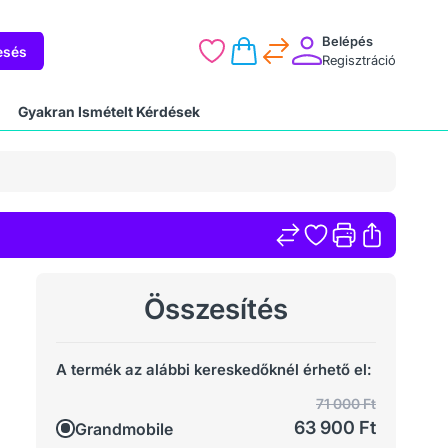
Belépés
esés
Regisztráció
Gyakran Ismételt Kérdések
Összesítés
A termék az alábbi kereskedőknél érhető el:
71 000 Ft
63 900 Ft
Grandmobile