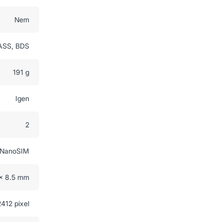
Nem
ASS, BDS
191 g
Igen
2
NanoSIM
 x 8.5 mm
412 pixel