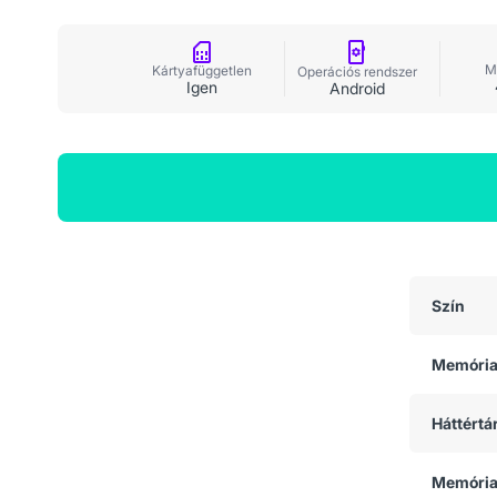
M
Kártyafüggetlen
Operációs rendszer
Igen
Android
Általános adatok
Szín
Memóri
Háttértá
Memória