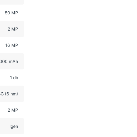
50 MP
2 MP
16 MP
000 mAh
1 db
G (6 nm)
2 MP
Igen