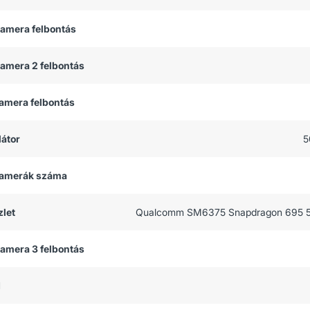
kamera felbontás
kamera 2 felbontás
kamera felbontás
átor
5
 kamerák száma
let
Qualcomm SM6375 Snapdragon 695 5
kamera 3 felbontás
M