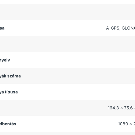
usa
A-GPS, GLON
nyelv
tyák száma
ya típusa
164.3 x 75.6
felbontás
1080 x 2