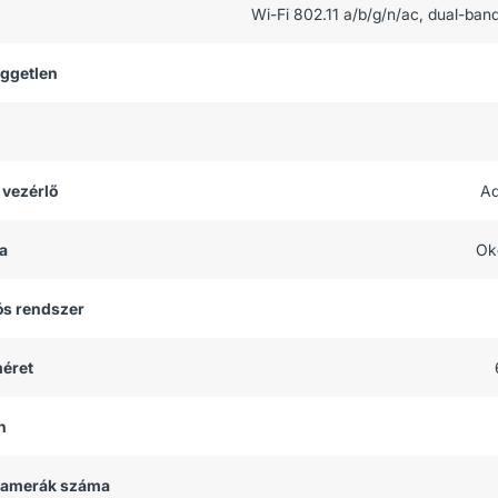
Wi-Fi 802.11 a/b/g/n/ac, dual-ban
üggetlen
 vezérlő
Ad
a
Ok
ós rendszer
méret
h
 kamerák száma