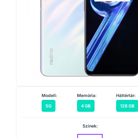
Modell:
Memória:
Háttértár:
5G
4 GB
128 GB
Színek: