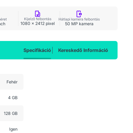
Kijelző felbontás
méret
Hátlapi kamera felbontás
1080 x 2412 pixel
nch
50 MP kamera
Specifikáció
Kereskedő Információ
Fehér
4 GB
128 GB
Igen