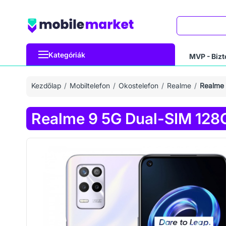
Keresés
Kategóriák
MVP - Bizt
Kezdőlap
Mobiltelefon
Okostelefon
Realme
Realme
Realme 9 5G Dual-SIM 128