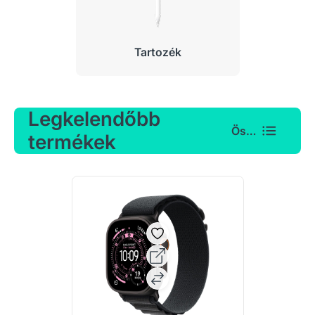
Tartozék
Legkelendőbb
Összes
termékek