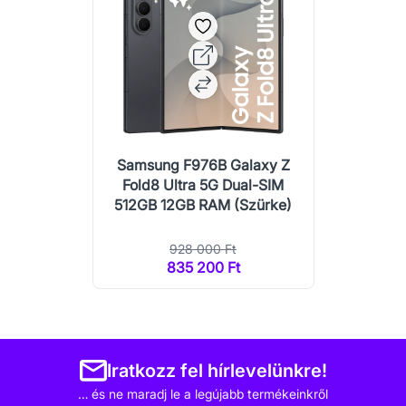
Samsung F976B Galaxy Z
Fold8 Ultra 5G Dual-SIM
512GB 12GB RAM (Szürke)
928 000 Ft
835 200 Ft
Iratkozz fel hírlevelünkre!
… és ne maradj le a legújabb termékeinkről