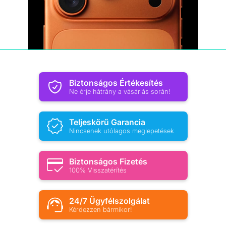
Biztonságos Értékesítés
Ne érje hátrány a vásárlás során!
Teljeskörű Garancia
Nincsenek utólagos meglepetések
Biztonságos Fizetés
100% Visszatérítés
24/7 Ügyfélszolgálat
Kérdezzen bármikor!