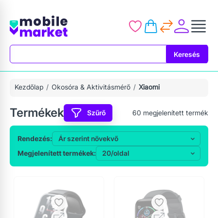
Keresés
Keresés
Kezdőlap
Okosóra & Aktivitásmérő
Xiaomi
Termékek
Szűrő
60
megjelenített termék
Rendezés:
Megjelenített termékek: