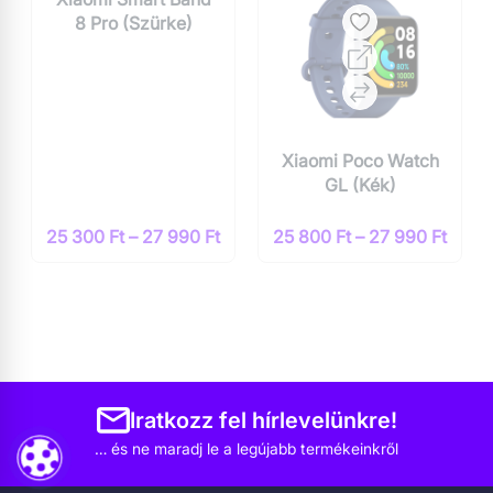
Xiaomi Smart Band
Xiaomi Poco Watch
8 Pro (Szürke)
GL (Kék)
25 300 Ft – 27 990 Ft
25 800 Ft – 27 990 Ft
Xiaomi Amazfit
Xiaomi Mibro Kids
Verge Lite (Fehér)
Watch Z3
(Rózsaszín)
26 100 Ft – 26 200 Ft
26 100 Ft – 26 990 Ft