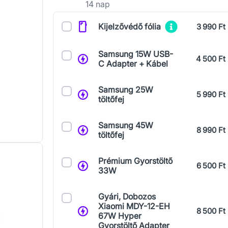
14 nap
Kiegészítők
Kijelzővédő fólia
3 990 Ft
Samsung 15W USB-
4 500 Ft
C Adapter + Kábel
Samsung 25W
5 990 Ft
töltőfej
Samsung 45W
8 990 Ft
töltőfej
Prémium Gyorstöltő
6 500 Ft
33W
Gyári, Dobozos
Xiaomi MDY-12-EH
8 500 Ft
67W Hyper
!
Gyorstöltő Adapter