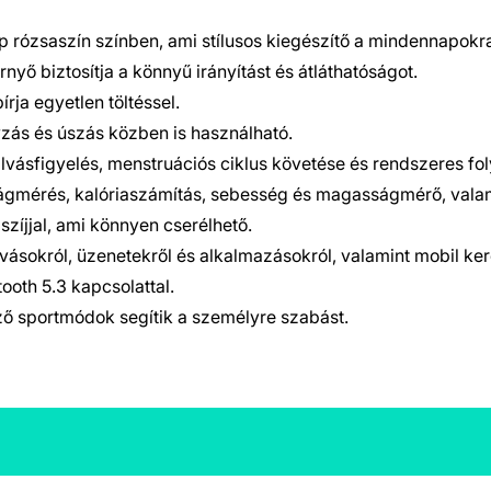
p rózsaszín színben, ami stílusos kiegészítő a mindennapokr
rnyő biztosítja a könnyű irányítást és átláthatóságot.
írja egyetlen töltéssel.
nyzás és úszás közben is használható.
alvásfigyelés, menstruációs ciklus követése és rendszeres fo
ságmérés, kalóriaszámítás, sebesség és magasságmérő, vala
 szíjjal, ami könnyen cserélhető.
ívásokról, üzenetekről és alkalmazásokról, valamint mobil ke
ooth 5.3 kapcsolattal.
ő sportmódok segítik a személyre szabást.