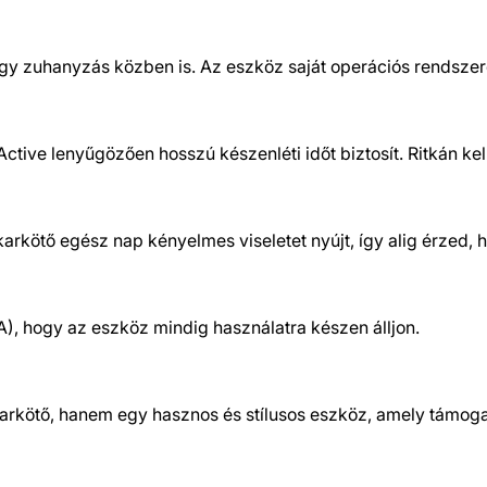
s vagy zuhanyzás közben is. Az eszköz saját operációs rendsz
ive lenyűgözően hosszú készenléti időt biztosít. Ritkán kell 
kötő egész nap kényelmes viseletet nyújt, így alig érzed, 
), hogy az eszköz mindig használatra készen álljon.
rkötő, hanem egy hasznos és stílusos eszköz, amely támoga