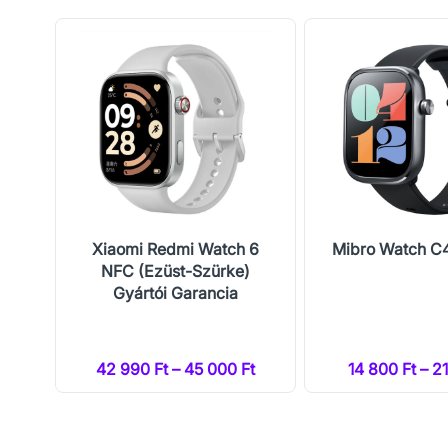
ke)
Xiaomi Redmi Watch 6
Mibro Watch C4
NFC (Ezüst-Szürke)
Gyártói Garancia
t
42 990 Ft – 45 000 Ft
14 800 Ft – 2