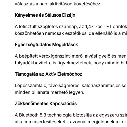
választás a napi aktivitásod követéséhez.
Kényelmes és Stílusos Dizájn
A letisztult szögletes számlap, az 1,47"-os TFT érintő
köszönhetően nemcsak esztétikus, de ellenálló is a m
Egészségtudatos Megoldások
A beépített véroxigénszint-mérő, alvásfigyelő és me
folyadékbevitelre is figyelmeztetnek, hogy mindig hid
Támogatás az Aktív Életmódhoz
Lépésszámláló, távolságmérés, kalóriaszámítás és se
minden pillanata mérhető legyen.
Zökkenőmentes Kapcsolódás
A Bluetooth 5.3 technológia biztosítja az egyszerű sz
alkalmazásértesítéseket – azonnal megjelennek az oko