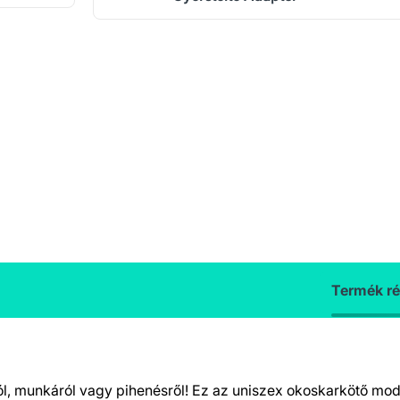
Termék ré
ól, munkáról vagy pihenésről! Ez az uniszex okoskarkötő mod