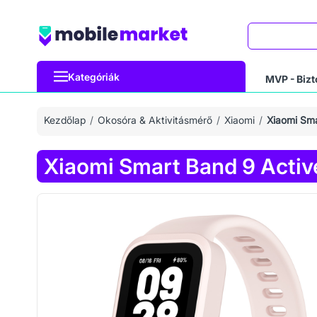
Keresés
Kategóriák
MVP - Bizt
Kezdőlap
Okosóra & Aktivitásmérő
Xiaomi
Xiaomi Sma
Xiaomi Smart Band 9 Activ