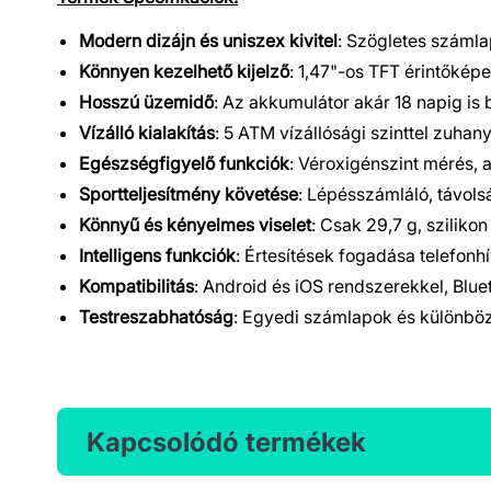
Modern dizájn és uniszex kivitel
: Szögletes számla
Könnyen kezelhető kijelző
: 1,47"-os TFT érintőképe
Hosszú üzemidő
: Az akkumulátor akár 18 napig is b
Vízálló kialakítás
: 5 ATM vízállósági szinttel zuha
Egészségfigyelő funkciók
: Véroxigénszint mérés, 
Sportteljesítmény követése
: Lépésszámláló, távol
Könnyű és kényelmes viselet
: Csak 29,7 g, szilikon
Intelligens funkciók
: Értesítések fogadása telefonh
Kompatibilitás
: Android és iOS rendszerekkel, Bluet
Testreszabhatóság
: Egyedi számlapok és különböz
Kapcsolódó termékek