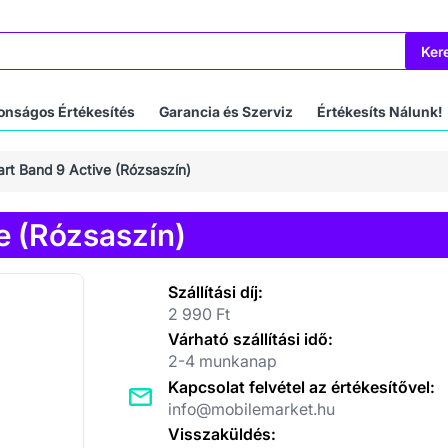
Ker
onságos Értékesítés
Garancia és Szerviz
Értékesíts Nálunk!
rt Band 9 Active (Rózsaszín)
e (Rózsaszín)
Szállítási díj:
2 990 Ft
Várható szállítási idő:
2-4 munkanap
Kapcsolat felvétel az értékesítővel:
info@mobilemarket.hu
Visszaküldés: