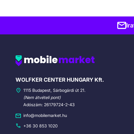
Ir
Cégadatok
WOLFKER CENTER HUNGARY Kft.
1115 Budapest, Sárbogárdi út 21.
(Nem átvételi pont)
Adószám: 26179724-2-43
info@mobilemarket.hu
+36 30 853 1020