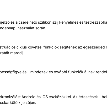
kijelző és a cserélhető szilikon szíj kényelmes és testreszabh
indennapi használat során.
nstruációs ciklus követési funkciók segítenek az egészsége
ratált maradj.
bességfigyelés – mindezek és további funkciók állnak rende
inkronizálást Android és iOS eszközökkel. Az értesítések – be
skarkötő kijelzőjén.