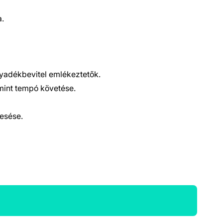
a.
lyadékbevitel emlékeztetők.
mint tempó követése.
resése.