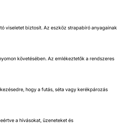
ató viseletet biztosít. Az eszköz strapabíró anyagainak
d nyomon követésében. Az emlékeztetők a rendszeres
lkezésedre, hogy a futás, séta vagy kerékpározás
leértve a hívásokat, üzeneteket és