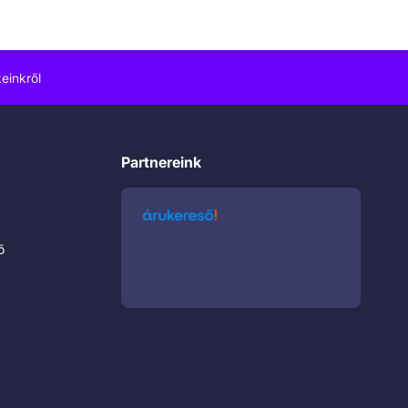
einkről
Partnereink
ő