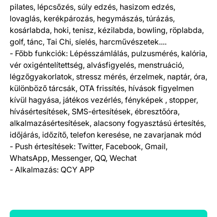
pilates, lépcsőzés, súly edzés, hasizom edzés,
lovaglás, kerékpározás, hegymászás, túrázás,
kosárlabda, hoki, tenisz, kézilabda, bowling, röplabda,
golf, tánc, Tai Chi, síelés, harcművészetek....
- Főbb funkciók: Lépésszámlálás, pulzusmérés, kalória,
vér oxigéntelítettség, alvásfigyelés, menstruáció,
légzőgyakorlatok, stressz mérés, érzelmek, naptár, óra,
különböző tárcsák, OTA frissítés, hívások figyelmen
kívül hagyása, játékos vezérlés, fényképek , stopper,
hívásértesítések, SMS-értesítések, ébresztőóra,
alkalmazásértesítések, alacsony fogyasztású értesítés,
időjárás, időzítő, telefon keresése, ne zavarjanak mód
- Push értesítések: Twitter, Facebook, Gmail,
WhatsApp, Messenger, QQ, Wechat
- Alkalmazás: QCY APP