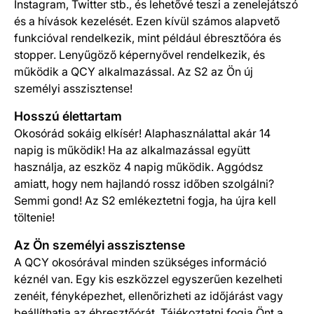
Instagram, Twitter stb., és lehetővé teszi a zenelejátszó
és a hívások kezelését. Ezen kívül számos alapvető
funkcióval rendelkezik, mint például ébresztőóra és
stopper. Lenyűgöző képernyővel rendelkezik, és
működik a QCY alkalmazással. Az S2 az Ön új
személyi asszisztense!
Hosszú élettartam
Okosórád sokáig elkísér! Alaphasználattal akár 14
napig is működik! Ha az alkalmazással együtt
használja, az eszköz 4 napig működik. Aggódsz
amiatt, hogy nem hajlandó rossz időben szolgálni?
Semmi gond! Az S2 emlékeztetni fogja, ha újra kell
töltenie!
Az Ön személyi asszisztense
A QCY okosórával minden szükséges információ
kéznél van. Egy kis eszközzel egyszerűen kezelheti
zenéit, fényképezhet, ellenőrizheti az időjárást vagy
beállíthatja az ébresztőórát. Tájékoztatni fogja Önt a