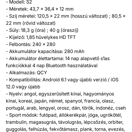
- Modell: S2
- Méretek: 43,7 x 36,4 x 12 mm
- Szíj méretei: 120,5 x 22 mm (hosszú változat) ; 80,5 x
22 mm (rövid változat)
- Súly: 18,3 g (óra) ; 40 g (óraszíj)
- Kijelző: 1,85 hüvelykes HD TFT
- Felbontás: 240 x 280
- Akkumulátor kapacitása: 280 mAh
- Akkumulátor élettartama: 14 nap alapvető s1as
funkciókkal 4 nap Bluetooth használatával
- Alkalmazás: QCY
- Kompatibilitás: Android 6.1 vagy újabb verzió / iOS
12.0 vagy újabb
- Nyelv: angol, egyszerűsített kínai, hagyományos
kínai, koreai, japán, német, spanyol, francia, olasz,
portugál, arab, lengyel, orosz, dán, török, indonéz, cseh
- Sport módok: futópad, állókerékpár, jóga, ugrókötél,
trambulin, magasugrás, távolugrás, lépcsőzés, orbiter,
guggolás, felhúzás, fekvőtámasz, plank, torna, evezés,