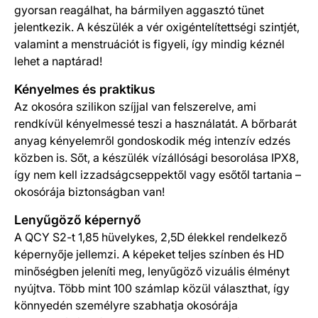
gyorsan reagálhat, ha bármilyen aggasztó tünet
jelentkezik. A készülék a vér oxigéntelítettségi szintjét,
valamint a menstruációt is figyeli, így mindig kéznél
lehet a naptárad!
Kényelmes és praktikus
Az okosóra szilikon szíjjal van felszerelve, ami
rendkívül kényelmessé teszi a használatát. A bőrbarát
anyag kényelemről gondoskodik még intenzív edzés
közben is. Sőt, a készülék vízállósági besorolása IPX8,
így nem kell izzadságcseppektől vagy esőtől tartania –
okosórája biztonságban van!
Lenyűgöző képernyő
A QCY S2-t 1,85 hüvelykes, 2,5D élekkel rendelkező
képernyője jellemzi. A képeket teljes színben és HD
minőségben jeleníti meg, lenyűgöző vizuális élményt
nyújtva. Több mint 100 számlap közül választhat, így
könnyedén személyre szabhatja okosórája