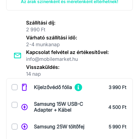
Az árak színenként és méretenként eltérhetnek!
Szállítási díj:
2 990 Ft
Várható szállítási idő:
2-4 munkanap
Kapcsolat felvétel az értékesítővel:
info@mobilemarket.hu
Visszaküldés:
14 nap
Kiegészítők
Kijelzővédő fólia
3 990 Ft
Samsung 15W USB-C
4 500 Ft
Adapter + Kábel
Samsung 25W töltőfej
5 990 Ft