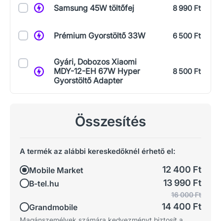
Samsung 45W töltőfej
8 990 Ft
Prémium Gyorstöltő 33W
6 500 Ft
Gyári, Dobozos Xiaomi
MDY-12-EH 67W Hyper
8 500 Ft
Gyorstöltő Adapter
Összesítés
A termék az alábbi kereskedőknél érhető el:
12 400 Ft
Mobile Market
13 990 Ft
B-tel.hu
16 000 Ft
14 400 Ft
Grandmobile
Magánszemélyek számára kedvezményt biztosít a