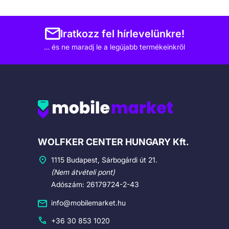
Iratkozz fel hírlevelünkre!
… és ne maradj le a legújabb termékeinkről
Cégadatok
WOLFKER CENTER HUNGARY Kft.
1115 Budapest, Sárbogárdi út 21.
(Nem átvételi pont)
Adószám: 26179724-2-43
info@mobilemarket.hu
+36 30 853 1020