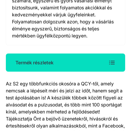
számára, egyszerű és gyors vásárlási élményt
biztosítsunk, valamint folyamatos akciókkal és
kedvezményekkel várjuk ügyfeleinket.
Folyamatosan dolgozunk azon, hogy a vásárlás
élménye egyszerű, biztonságos és teljes
mértékben ügyfélközpontú legyen.
Termék részletek
Az S2 egy többfunkciós okosóra a QCY-től, amely
Termék részletek
nemcsak a lépéseit méri és jelzi az időt, hanem segít a
test ápolásában is! A készülék többek között figyeli az
alvásodat és a pulzusodat, és több mint 100 sportágat
kínál, amelyekben mérheted a fejlődésedet!
Tájékoztatja Önt a bejövő üzenetekről, hívásokról és
értesítésekről olyan alkalmazásokból, mint a Facebook,