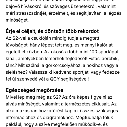
bejövő hívásokról és szöveges üzenetekről, valamint
méri stresszszintjét, érzelmeit, és segít javítani a légzés
minőségét.
Érje el céljait, és döntsön több rekordot
Az S2-vel a csuklóján mindig tudja a megtett
távolságot, hány lépést tett meg, és mennyi kalóriát
égetett el közben. Az okosóra több mint 100 sportágat
kínál, amelyekben lemérheti fejlődését! Futás, aerobik,
tánc? Mit szólnál a görkorcsolyához, a hokihoz vagy a
síeléshez? Válassza ki kedvenc sportját, vagy fedezze
fel új szenvedélyét a QCY segítségével!
Egészséged megőrzése
Mivel lep meg még az S2? Az óra képes figyelni az
alvás minőségét, valamint a természetes ciklusait. Az
alkalmazásban hozzáférést kap az összes szükséges
információhoz és diagramokhoz. Megtudhatja tőlük
például, hogy a szíve megfelelően működik-e, és