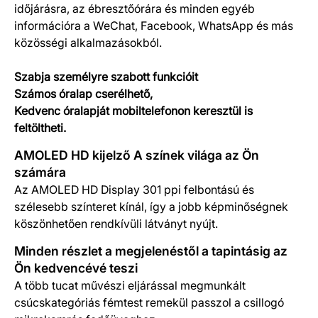
időjárásra, az ébresztőórára és minden egyéb
információra a WeChat, Facebook, WhatsApp és más
közösségi alkalmazásokból.
Szabja személyre szabott funkcióit
Számos óralap cserélhető,
Kedvenc óralapját mobiltelefonon keresztül is
feltöltheti.
AMOLED HD kijelző A színek világa az Ön
számára
Az AMOLED HD Display 301 ppi felbontású és
szélesebb színteret kínál, így a jobb képminőségnek
köszönhetően rendkívüli látványt nyújt.
Minden részlet a megjelenéstől a tapintásig az
Ön kedvencévé teszi
A több tucat művészi eljárással megmunkált
csúcskategóriás fémtest remekül passzol a csillogó