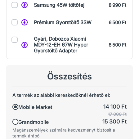
Samsung 45W töltőfej
8 990 Ft
Prémium Gyorstöltő 33W
6 500 Ft
Gyári, Dobozos Xiaomi
MDY-12-EH 67W Hyper
8 500 Ft
Gyorstöltő Adapter
Összesítés
A termék az alábbi kereskedőknél érhető el:
14 100 Ft
Mobile Market
17 000 Ft
15 300 Ft
Grandmobile
Magánszemélyek számára kedvezményt biztosít a
termék árából.