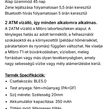
Alap üzemmód 45 nap
Zene lejátszása folyamatosan 5,5 órán keresztül
Bluetooth hívás folyamatosan 5 órán keresztül
2 ATM vízálló, így minden alkalomra alkalmas.
A 2ATM vízálló a Mibro laborteszteken alapul. A
tényleges hatás az adott terméktől, a felhasználói
szokásoktól és a környezettől (például hőmérséklet,
páratartalom és nyomás) függően változhat. Ne viselje
a Mibro T1-et búvárkodásban, vízisíben, meleg
forrásban vagy más olyan tevékenységben, amely
nagy sebességű vízbe vagy mély alámerülésbe kerül.
Termék Specifikációk:
Csatlakozás: BLE5.0
Test anyaga: fém+műanyag (PA+GF)
Szíj mérete: Szélesség 20mm
Akkumulátor kapacitása: 350 mAh
Töltési mód: Mágneses töltés