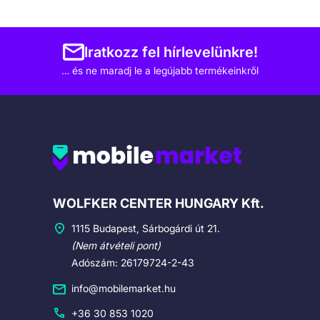
Iratkozz fel hírlevelünkre!
… és ne maradj le a legújabb termékeinkről
Cégadatok
WOLFKER CENTER HUNGARY Kft.
1115 Budapest, Sárbogárdi út 21.
(Nem átvételi pont)
Adószám: 26179724-2-43
info@mobilemarket.hu
+36 30 853 1020