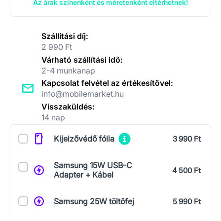
Az árak színenként és méretenként eltérhetnek!
Szállítási díj:
2 990 Ft
Várható szállítási idő:
2-4 munkanap
Kapcsolat felvétel az értékesítővel:
info@mobilemarket.hu
Visszaküldés:
14 nap
Kiegészítők
Kijelzővédő fólia
3 990 Ft
Samsung 15W USB-C
4 500 Ft
Adapter + Kábel
Samsung 25W töltőfej
5 990 Ft