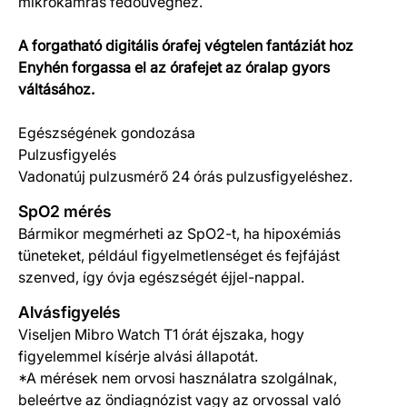
mikrokamrás fedőüveghez.
A forgatható digitális órafej végtelen fantáziát hoz
Enyhén forgassa el az órafejet az óralap gyors
váltásához.
Egészségének gondozása
Pulzusfigyelés
Vadonatúj pulzusmérő 24 órás pulzusfigyeléshez.
SpO2 mérés
Bármikor megmérheti az SpO2-t, ha hipoxémiás
tüneteket, például figyelmetlenséget és fejfájást
szenved, így óvja egészségét éjjel-nappal.
Alvásfigyelés
Viseljen Mibro Watch T1 órát éjszaka, hogy
figyelemmel kísérje alvási állapotát.
*A mérések nem orvosi használatra szolgálnak,
beleértve az öndiagnózist vagy az orvossal való