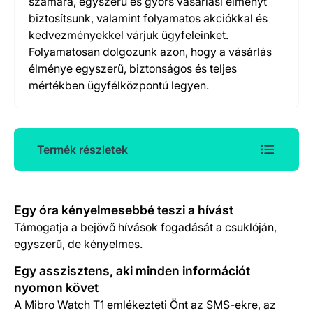
számára, egyszerű és gyors vásárlási élményt
biztosítsunk, valamint folyamatos akciókkal és
kedvezményekkel várjuk ügyfeleinket.
Folyamatosan dolgozunk azon, hogy a vásárlás
élménye egyszerű, biztonságos és teljes
mértékben ügyfélközpontú legyen.
Termék részletek
Termék részletek
Egy óra kényelmesebbé teszi a hívást
Támogatja a bejövő hívások fogadását a csuklóján,
egyszerű, de kényelmes.
Egy asszisztens, aki minden információt
nyomon követ
A Mibro Watch T1 emlékezteti Önt az SMS-ekre, az