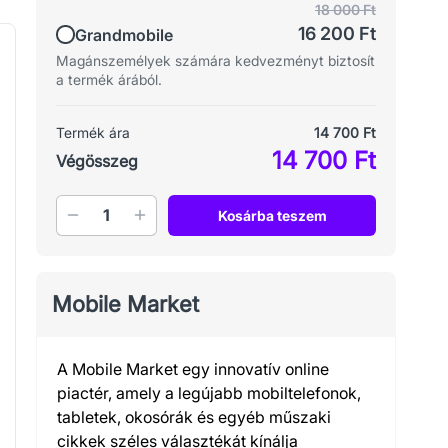
18 000 Ft
16 200 Ft
Grandmobile
Magánszemélyek számára kedvezményt biztosít
a termék árából.
Termék ára
14 700 Ft
14 700 Ft
Végösszeg
Mennyiség
Kosárba teszem
Mobile Market
A Mobile Market egy innovatív online
piactér, amely a legújabb mobiltelefonok,
tabletek, okosórák és egyéb műszaki
cikkek széles választékát kínálja