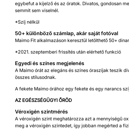
egybefut a kijelző és az óratok. Divatos, gondosan 
semmit sem viselnél.
*Szíj nélkül
50+ különböző számlap, akár saját fotóval
Maimo Fit alkalmazáson keresztül letölthető 50+ dina
*2021. szeptemberi frissítés után elérhető funkció
Egyedi és színes megjelenés
A Maimo órát az elegáns és színes óraszíjak teszik d
összes stílusodnak.
A fekete Maimo órához egy fekete és egy narancs szí
AZ EGÉSZSÉGÜGYI ŐRÖD
Véroxigén szintmérés
A véroxigén szint meghatározza azt a mennyiségű oxig
meg a véroxigén szintedet, így jobban megérted a fi