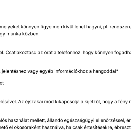
lyeket könnyen figyelmen kívül lehet hagyni, pl. rendszeres 
vagy munka közben.
l. Csatlakoztasd az órát a telefonhoz, hogy könnyen fogadha
ás jelentéshez vagy egyéb információkhoz a hangoddal*
et
sével. Az éjszakai mód kikapcsolja a kijelzőt, hogy a fény 
alós használat mellett, állandó egészségügyi ellenőrzéssel, é
tő el okosóraként használva, ha csak értesítésekre, ébresz