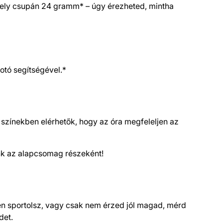
amely csupán 24 gramm* – úgy érezheted, mintha
otó segítségével.*
 színekben elérhetők, hogy az óra megfeleljen az
unk az alapcsomag részeként!
ben sportolsz, vagy csak nem érzed jól magad, mérd
det.