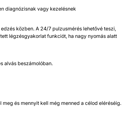
yen diagnózisnak vagy kezelésnek
t edzés közben. A 24/7 pulzusmérés lehetővé teszi,
tett légzésgyakorlat funkciót, ha nagy nyomás alatt
yes alvás beszámolóban.
ttél meg és mennyit kell még menned a célod eléréséig.