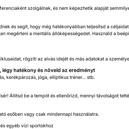
eferenciaként szolgálnak, és nem képezhetik alapját semmil
nek és segít, hogy még hatékonyabban teljesítsd a céljaida
ban megérteni a mentális állóképességedet. Használd a beépí
ciklusaidat, rögzíti az alvás idejét és más adatokat a személ
, légy hatékony és növeld az eredményt
s, kerékpározás, jóga, elliptikus tréner… stb.
ísér! Állítsd be a tempót és ellenőrizd, mennyi távolságot te
lható esőben vagy csak mindennapi használatra.
és egyéb vízi sportokhoz