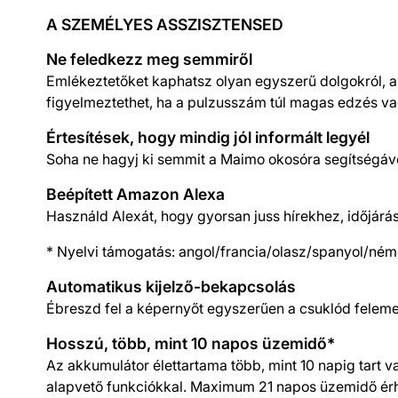
A SZEMÉLYES ASSZISZTENSED
Ne feledkezz meg semmiről
Emlékeztetőket kaphatsz olyan egyszerű dolgokról, ame
figyelmeztethet, ha a pulzusszám túl magas edzés 
Értesítések, hogy mindig jól informált legyél
Soha ne hagyj ki semmit a Maimo okosóra segítségáve
Beépített Amazon Alexa
Használd Alexát, hogy gyorsan juss hírekhez, időjár
* Nyelvi támogatás: angol/francia/olasz/spanyol/ném
Automatikus kijelző-bekapcsolás
Ébreszd fel a képernyőt egyszerűen a csuklód felemelé
Hosszú, több, mint 10 napos üzemidő*
Az akkumulátor élettartama több, mint 10 napig tart v
alapvető funkciókkal. Maximum 21 napos üzemidő érhe