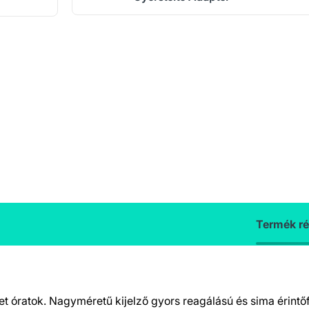
Termék ré
t óratok. Nagyméretű kijelző gyors reagálású és sima érintőfe