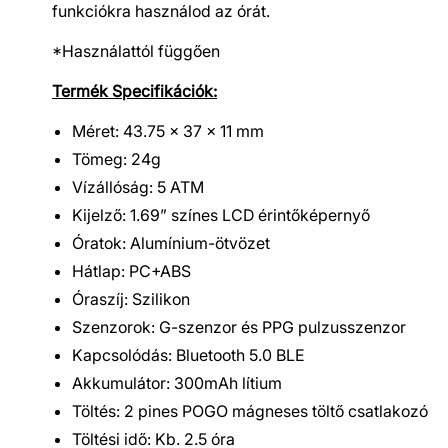
funkciókra használod az órát.
*Használattól függően
Termék Specifikációk:
Méret: 43.75 x 37 x 11 mm
Tömeg: 24g
Vízállóság: 5 ATM
Kijelző: 1.69” színes LCD érintőképernyő
Óratok: Alumínium-ötvözet
Hátlap: PC+ABS
Óraszíj: Szilikon
Szenzorok: G-szenzor és PPG pulzusszenzor
Kapcsolódás: Bluetooth 5.0 BLE
Akkumulátor: 300mAh lítium
Töltés: 2 pines POGO mágneses töltő csatlakozó
Töltési idő: Kb. 2.5 óra