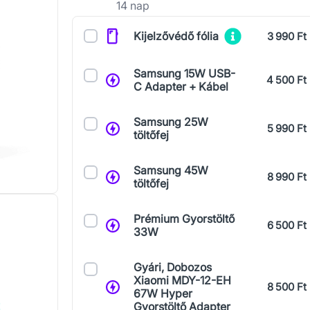
14 nap
Kiegészítők
Kijelzővédő fólia
3 990 Ft
Samsung 15W USB-
4 500 Ft
C Adapter + Kábel
Samsung 25W
5 990 Ft
töltőfej
Samsung 45W
8 990 Ft
töltőfej
Prémium Gyorstöltő
6 500 Ft
33W
Gyári, Dobozos
Xiaomi MDY-12-EH
8 500 Ft
67W Hyper
Gyorstöltő Adapter
!