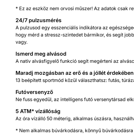
* Ez az eszköz nem orvosi műszer! Az adatok csak r
24/7 pulzusmérés
A pulzusod egy esszenciális indikátora az egészséged
hogy mérd a stressz-szintedet bármikor, és segít job
vagy.
Ismerd meg alvásod
A natív alvásfigyelő funkció segít megérteni az alvás
Maradj mozgásban az erő és a jóllét érdekében
13 beépített sportmód közül választhatsz: futás, túrázá
Futóversenyző
Ne fuss egyedül, az intelligens futó versenytársad elk
5 ATM* vízállóság
Az óra vízálló 50 méterig, alkalmas úszásra, haszná
* Nem alkalmas búvárkodásra, könnyű búvárkodásra 