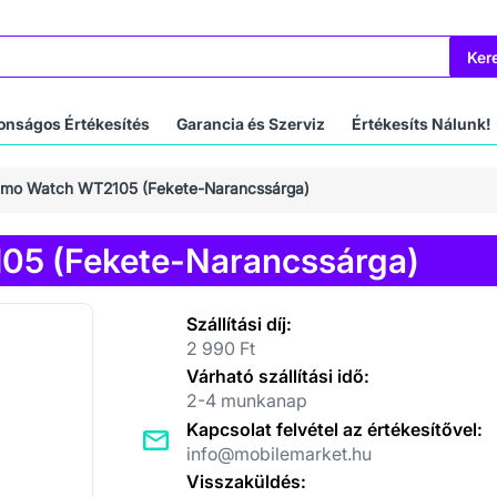
Ker
onságos Értékesítés
Garancia és Szerviz
Értékesíts Nálunk!
imo Watch WT2105 (Fekete-Narancssárga)
05 (Fekete-Narancssárga)
Szállítási díj:
2 990 Ft
Várható szállítási idő:
2-4 munkanap
Kapcsolat felvétel az értékesítővel:
info@mobilemarket.hu
Visszaküldés: