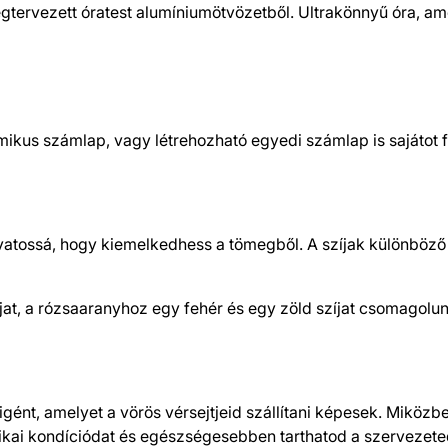
megtervezett óratest alumíniumötvözetből. Ultrakönnyű óra, 
mikus számlap, vagy létrehozható egyedi számlap is sajátot f
ivatossá, hogy kiemelkedhess a tömegből. A szíjak különböző
jat, a rózsaaranyhoz egy fehér és egy zöld szíjat csomagol
ént, amelyet a vörös vérsejtjeid szállítani képesek. Miköz
zikai kondíciódat és egészségesebben tarthatod a szervezete