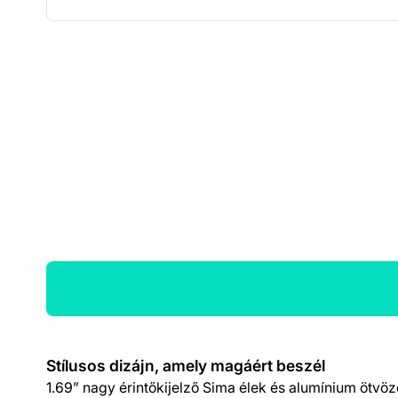
Termék részletek
Stílusos dizájn, amely magáért beszél
1.69” nagy érintőkijelző Sima élek és alumínium ötvöze