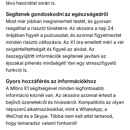
távú használat során is.
Segítenek gondoskodni az egészségedről
Most már jobban megismerheti testét, és gyorsan
reagálhat a riasztó tünetekre. Az okosóra a nap 24
órájában figyeli a pulzusodat, és azonnal figyelmeztet
minden riasztó változásra. Az X1 óra emellett méri a vér
oxigéntelítettségét és figyeli az alvást. Az
összegyűjtött információk segítenek javítani az
éjszakai pihenés minőségét! Van egy stresszfigyelő
funkció is.
Gyors hozzáférés az információkhoz
A Mibro X1 segítségével minden legfontosabb
információ kéznél van. Az okosóra azonnal értesít a
bejövő üzenetekről és hívásokról. Kompatibilis az olyan
népszerű alkalmazásokkal, mint a WhatsApp, a
WeChat és a Skype. Többé nem kell attól tartanod,
hogy lemaradsz valami fontosról!