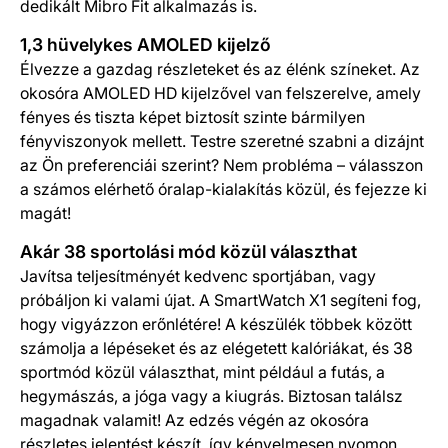
dedikált Mibro Fit alkalmazás is.
1,3 hüvelykes AMOLED kijelző
Élvezze a gazdag részleteket és az élénk színeket. Az
okosóra AMOLED HD kijelzővel van felszerelve, amely
fényes és tiszta képet biztosít szinte bármilyen
fényviszonyok mellett. Testre szeretné szabni a dizájnt
az Ön preferenciái szerint? Nem probléma – válasszon
a számos elérhető óralap-kialakítás közül, és fejezze ki
magát!
Akár 38 sportolási mód közül választhat
Javítsa teljesítményét kedvenc sportjában, vagy
próbáljon ki valami újat. A SmartWatch X1 segíteni fog,
hogy vigyázzon erőnlétére! A készülék többek között
számolja a lépéseket és az elégetett kalóriákat, és 38
sportmód közül választhat, mint például a futás, a
hegymászás, a jóga vagy a kiugrás. Biztosan találsz
magadnak valamit! Az edzés végén az okosóra
részletes jelentést készít, így kényelmesen nyomon