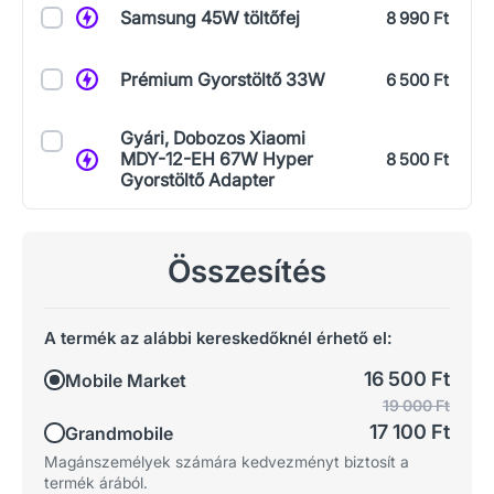
Samsung 45W töltőfej
8 990 Ft
Prémium Gyorstöltő 33W
6 500 Ft
Gyári, Dobozos Xiaomi
MDY-12-EH 67W Hyper
8 500 Ft
Gyorstöltő Adapter
Összesítés
A termék az alábbi kereskedőknél érhető el:
16 500 Ft
Mobile Market
19 000 Ft
17 100 Ft
Grandmobile
Magánszemélyek számára kedvezményt biztosít a
termék árából.