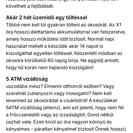
követheti a fejlődését.
Akár 2 hét üzemidő egy töltéssel
Többé nem kell túl gyakran tölteni az okosórát. Az X1
óra hosszú élettartamú akkumulátorral van felszerelve,
amely hosszú működési időt biztosít. Normál napi
használat mellett a készülék akár 14 napot is
kiszolgálhat egyetlen töltéssel. Készenléti módban az
okosóra körülbelül 60 napig bírja. Ne aggódj amiatt,
hogy túl korán nem hajlandó kiszolgálni!
5 ATM vízállóság
uszodába mész? Elmenni otthonról esőben? Vagy
szeretnél zuhanyozni vagy mosogatni? Nem kell
levenned az okosórádat a csuklódról! A készüléket
5ATM vízállóság jellemzi, ami azt jelenti, hogy nem fél
a fröccsenéstől vagy az izzadságtól. Gond nélkül
úszhat vele. Ezen kívül az óra nagyon könnyű és
kényelmes – páratlan kényelmet biztosít Önnek hosszú