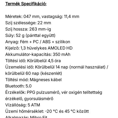
Termék Specifikáció:
Méretek: 047 mm, vastagság: 11,4 mm
Szíj szélessége: 22 mm
Szíj hossza: 263 mm-ig
Súly: 52 g (pánttal együtt)
Anyag: Fém + PC / ABS + szilikon
Kijelző: 1,3 hüvelykes AMOLED HD
Akkumulátor-kapacitás: 350 mAh
Töltési idő: Körülbelül 4,5 óra
Üzemelési idő: Körülbelül 14 nap (normál használat) /
körülbelül 60 nap (készenlét)
Töltési mód: Mágneses kábel
Bluetooth: 5.0
Érzékelők: PPG pulzusmérő, vér oxigén telítettség
érzékelő, gyorsulásmérő
Vízállóság: 5 ATM
Üzemi hőmérséklet: -20 °C és 45 °C között
Alkalmazás: Mibro Fit