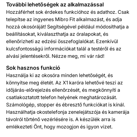
További lehetőségek az alkalmazással
Hozzáférhet sok érdekes funkcióhoz és adathoz. Csak
telepítse az ingyenes Mibro Fit alkalmazást, és adja
hozzá okosóráját! Segítségével például módosíthatja a
beállításokat, kiválaszthatja az óralapokat, és
ellenőrizheti az edzési összefoglalókat. Ezenkívül
kulcsfontosságú információkat talál a testéről és az
alvási jelentésekről. Nézze meg, mi vár rád!
Sok hasznos funkció
Használja ki az okosóra minden lehetőségét, és
könnyítse meg életét. Az X1 karóra lehetővé teszi az
időjárás-előrejelzés ellenőrzését, és megkönnyíti a
csatlakoztatott telefon helyének meghatározását.
Számológép, stopper és ébresztő funkciókat is kínál.
Használhatja okostelefonja zenelejátszója és kamerája
távolról történő vezérlésére is. A készülék arra is
emlékezteti Önt, hogy mozogjon és igyon vizet.