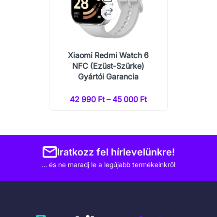
Xiaomi Redmi Watch 6
NFC (Ezüst-Szürke)
Gyártói Garancia
42 990 Ft – 45 000 Ft
Iratkozz fel hírlevelünkre!
… és ne maradj le a legújabb termékeinkről