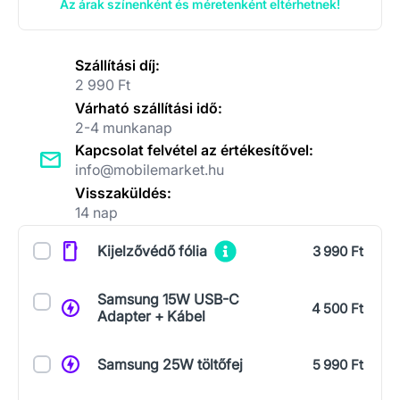
Az árak színenként és méretenként eltérhetnek!
Szállítási díj:
2 990 Ft
Várható szállítási idő:
2-4 munkanap
Kapcsolat felvétel az értékesítővel:
info@mobilemarket.hu
Visszaküldés:
14 nap
Kiegészítők
Kijelzővédő fólia
3 990 Ft
Samsung 15W USB-C
4 500 Ft
Adapter + Kábel
Samsung 25W töltőfej
5 990 Ft