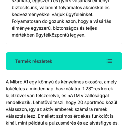
számára, egyszerű és gyors vásárlási élményt
biztosítsunk, valamint folyamatos akciókkal és
kedvezményekkel várjuk ügyfeleinket.
Folyamatosan dolgozunk azon, hogy a vásárlás
élménye egyszerű, biztonságos és teljes
mértékben ügyfélközpontú legyen.
Termék részletek
A Mibro A1 egy könnyű és kényelmes okosóra, amely
Termék részletek
tökéletes a mindennapi használatra. 1.28″-es kerek
kijelzővel van felszerelve, és 5ATM vízállósággal
rendelkezik. Lehetővé teszi, hogy 20 sportmód közül
válasszon, így az aktív emberek számára remek
választás lesz. Emellett számos érdekes funkciót is
kínál, mint például a pulzusmérés és az alvásfigyelés.