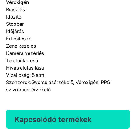
Véroxigén
Riasztás
Időzítő
Stopper
Időjárás
Értesítések
Zene kezelés
Kamera vezérlés
Telefonkereső
Hívás elutasítása
Vízállóság: 5 atm
Szenzorok:Gyorsulásérzékelő, Véroxigén, PPG
szívritmus-érzékelő
Kapcsolódó termékek