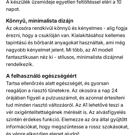
A készülék üzemideje egyetlen feltöltéssel eléri a 10
napot.
Könnyű, minimalista dizájn
Az okosóra rendkívül könnyű és kényelmes - alig fogja
érezni, hogy a csuklóján van. Kialakításához kellemes
tapintású és bőrbarát anyagokat használtak, ami még
nagyobb kényelmet jelent. Mi több, az A1 modell
fantasztikusan néz ki - stílusos, minimalista dizájnnal
rendelkezik.
A felhasználó egészségéért
Tartsa ellenőrzés alatt egészségét, és gyorsan
reagáljon a riasztó tünetekre. Az okosóra a nap 24
órájában figyeli a pulzusszámot, és azonnal értesíteni
tud minden riasztó változásról. Az A1 lehetővé teszi a
vér oxigéntelítettségének mérését is. Az alvásfigyelés
szintén érdekes funkció. Elemezze az óra által gyűjtött
információkat, hogy megszüntesse a rossz szokásokat,
és végre elkezdjen eleget aludni!