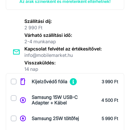
Az árak színenként és méretenként eltérhetnek!
Szállítási díj:
2 990 Ft
Várható szállítási idő:
2-4 munkanap
Kapcsolat felvétel az értékesítővel:
info@mobilemarket.hu
Visszaküldés:
14 nap
Kiegészítők
Kijelzővédő fólia
3 990 Ft
Samsung 15W USB-C
4 500 Ft
Adapter + Kábel
Samsung 25W töltőfej
5 990 Ft