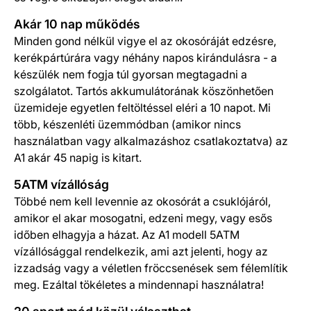
Akár 10 nap működés
Minden gond nélkül vigye el az okosóráját edzésre,
kerékpártúrára vagy néhány napos kirándulásra - a
készülék nem fogja túl gyorsan megtagadni a
szolgálatot. Tartós akkumulátorának köszönhetően
üzemideje egyetlen feltöltéssel eléri a 10 napot. Mi
több, készenléti üzemmódban (amikor nincs
használatban vagy alkalmazáshoz csatlakoztatva) az
A1 akár 45 napig is kitart.
5ATM vízállóság
Többé nem kell levennie az okosórát a csuklójáról,
amikor el akar mosogatni, edzeni megy, vagy esős
időben elhagyja a házat. Az A1 modell 5ATM
vízállósággal rendelkezik, ami azt jelenti, hogy az
izzadság vagy a véletlen fröccsenések sem félemlítik
meg. Ezáltal tökéletes a mindennapi használatra!