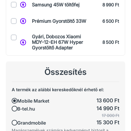
Samsung 45W töltőfej
8 990 Ft
Prémium Gyorstöltő 33W
6 500 Ft
Gyári, Dobozos Xiaomi
MDY-12-EH 67W Hyper
8 500 Ft
Gyorstöltő Adapter
Összesítés
A termék az alábbi kereskedőknél érhető el:
13 600 Ft
Mobile Market
14 990 Ft
B-tel.hu
17 000 Ft
15 300 Ft
Grandmobile
Magánszemélyek számára kedvezményt biztosít a