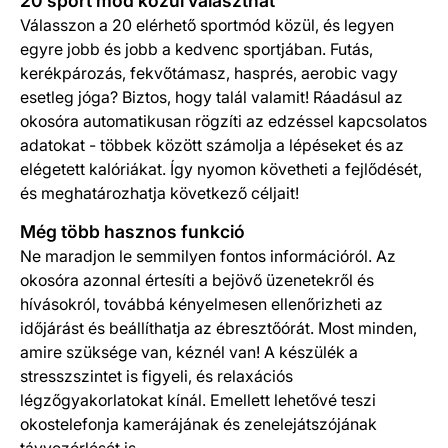
20 sport mód közül választhat
Válasszon a 20 elérhető sportmód közül, és legyen
egyre jobb és jobb a kedvenc sportjában. Futás,
kerékpározás, fekvőtámasz, hasprés, aerobic vagy
esetleg jóga? Biztos, hogy talál valamit! Ráadásul az
okosóra automatikusan rögzíti az edzéssel kapcsolatos
adatokat - többek között számolja a lépéseket és az
elégetett kalóriákat. Így nyomon követheti a fejlődését,
és meghatározhatja következő céljait!
Még több hasznos funkció
Ne maradjon le semmilyen fontos információról. Az
okosóra azonnal értesíti a bejövő üzenetekről és
hívásokról, továbbá kényelmesen ellenőrizheti az
időjárást és beállíthatja az ébresztőórát. Most minden,
amire szüksége van, kéznél van! A készülék a
stresszszintet is figyeli, és relaxációs
légzőgyakorlatokat kínál. Emellett lehetővé teszi
okostelefonja kamerájának és zenelejátszójának