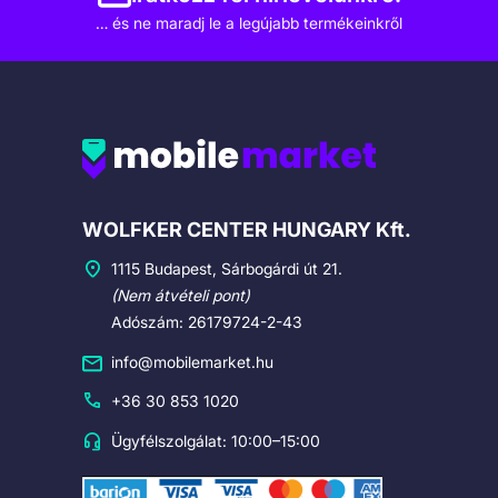
… és ne maradj le a legújabb termékeinkről
Cégadatok
WOLFKER CENTER HUNGARY Kft.
1115 Budapest, Sárbogárdi út 21.
(Nem átvételi pont)
Adószám: 26179724-2-43
info@mobilemarket.hu
+36 30 853 1020
Ügyfélszolgálat: 10:00–15:00