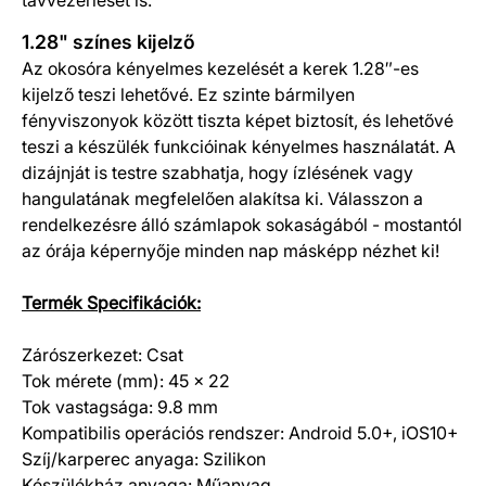
távvezérlését is.
1.28" színes kijelző
Az okosóra kényelmes kezelését a kerek 1.28″-es
kijelző teszi lehetővé. Ez szinte bármilyen
fényviszonyok között tiszta képet biztosít, és lehetővé
teszi a készülék funkcióinak kényelmes használatát. A
dizájnját is testre szabhatja, hogy ízlésének vagy
hangulatának megfelelően alakítsa ki. Válasszon a
rendelkezésre álló számlapok sokaságából - mostantól
az órája képernyője minden nap másképp nézhet ki!
Termék Specifikációk:
Zárószerkezet: Csat
Tok mérete (mm): 45 x 22
Tok vastagsága: 9.8 mm
Kompatibilis operációs rendszer: Android 5.0+, iOS10+
Szíj/karperec anyaga: Szilikon
Készülékház anyaga: Műanyag