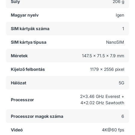
Súly
206 g
Magyar nyelv
Igen
SIM kártyák száma
1
SIM kártya típusa
NanoSIM
Méretek
147.5 x 71.5 x 7.9 mm
Kijelző felbontás
1179 x 2556 pixel
Hálózat
5G
2x3.46 GHz Everest +
Processzor
4x2.02 GHz Sawtooth
Processzor magok száma
6
Videó
4K@60 fps