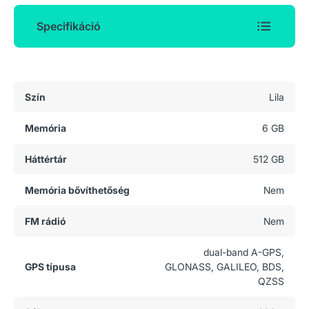
Specifikáció
Általános adatok
Szín
Lila
Memória
6 GB
Háttértár
512 GB
Memória bővíthetőség
Nem
FM rádió
Nem
dual-band A-GPS,
GPS típusa
GLONASS, GALILEO, BDS,
QZSS