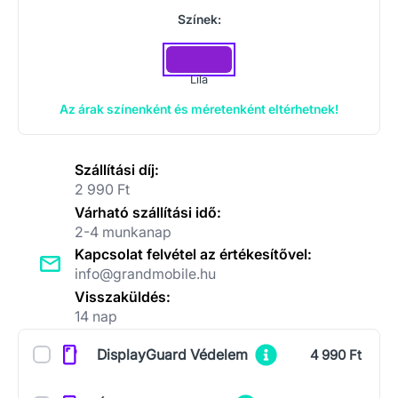
Színek:
Lila
Az árak színenként és méretenként eltérhetnek!
Szállítási díj:
2 990 Ft
Várható szállítási idő:
2-4 munkanap
Kapcsolat felvétel az értékesítővel:
info@grandmobile.hu
Visszaküldés:
14 nap
Kiegészítők
DisplayGuard Védelem
4 990 Ft