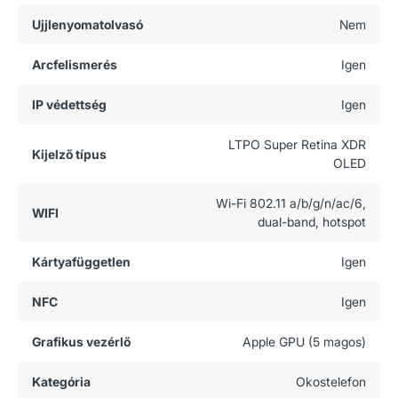
Ujjlenyomatolvasó
Nem
Arcfelismerés
Igen
IP védettség
Igen
LTPO Super Retina XDR
Kijelző típus
OLED
Wi-Fi 802.11 a/b/g/n/ac/6,
WIFI
dual-band, hotspot
Kártyafüggetlen
Igen
NFC
Igen
Grafikus vezérlő
Apple GPU (5 magos)
Kategória
Okostelefon