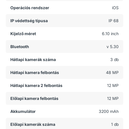
Operációs rendszer
iOS
IP védettség típusa
IP 68
Kijelző méret
6.10 inch
Bluetooth
v 5.30
Hátlapi kamerák száma
3 db
Hátlapi kamera felbontás
48 MP
Hátlapi kamera 2 felbontás
12 MP
Előlapi kamera felbontás
12 MP
Akkumulátor
3200 mAh
Előlapi kamerák száma
1 db