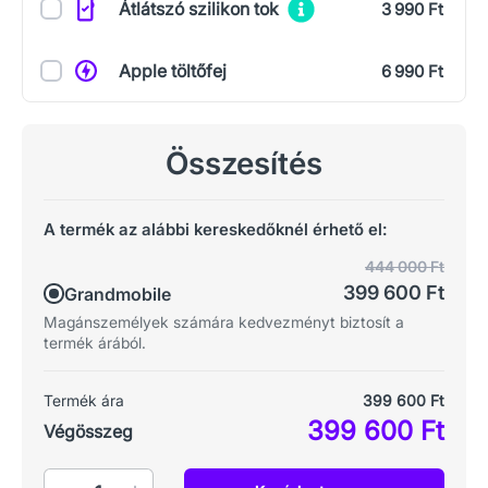
Átlátszó szilikon tok
3 990 Ft
Apple töltőfej
6 990 Ft
Összesítés
A termék az alábbi kereskedőknél érhető el:
444 000 Ft
399 600 Ft
Grandmobile
Magánszemélyek számára kedvezményt biztosít a
termék árából.
Termék ára
399 600 Ft
399 600 Ft
Végösszeg
Mennyiség