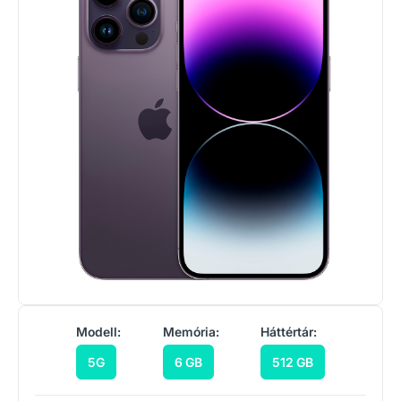
Modell:
Memória:
Háttértár:
5G
6 GB
512 GB