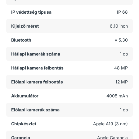
IP védettség típusa
IP 68
Kijelző méret
6.10 inch
Bluetooth
v 5.30
Hátlapi kamerák száma
1 db
Hátlapi kamera felbontás
48 MP
Előlapi kamera felbontás
12 MP
Akkumulátor
4005 mAh
Előlapi kamerák száma
1 db
Chipkészlet
Apple A19 (3 nm)
Garancia
Apple Garancia