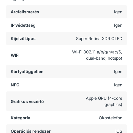
Arcfelismerés
Igen
IP védettség
Igen
Kijelző típus
Super Retina XDR OLED
Wi-Fi 802.11 a/b/g/n/ac/6,
WIFI
dual-band, hotspot
Kártyafüggetlen
Igen
NFC
Igen
Apple GPU (4-core
Grafikus vezérlő
graphics)
Kategória
Okostelefon
Operációs rendszer
iOS