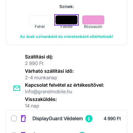
Színek:
Fehér
Fekete
Rózsaszín
Az árak színenként és méretenként eltérhetnek!
Szállítási díj:
2 990 Ft
Várható szállítási idő:
2-4 munkanap
Kapcsolat felvétel az értékesítővel:
info@grandmobile.hu
Visszaküldés:
14 nap
Kiegészítők
DisplayGuard Védelem
4 990 Ft