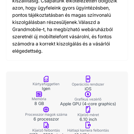
kiszállításig. Csapatunk elkötelezetten dolgozik
azon, hogy ügyfeleink gyors ügyintézésben,
pontos tájékoztatásban és magas színvonalú
kiszolgálásban részesüljenek.Válaszd a
Grandmobile-t, ha megbízható webáruházból
szeretnél új mobiltelefont vásárolni, és fontos
számodra a korrekt kiszolgálás és a vásárlói
elégedettség.
Kártyafüggetlen
Operációs rendszer
Igen
iOS
Memória
Grafikus vezérlő
8 GB
Apple GPU (4-core graphics)
Processzor magok száma
Kijelző méret
6 processzor
6.10 inch
Kijelző felbontás
Hátlapi kamera felbontás