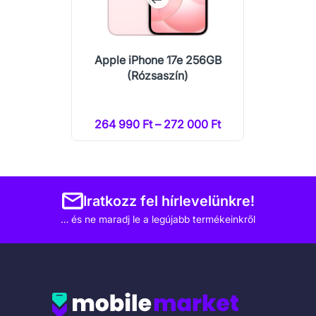
Apple iPhone 17e 256GB
(Rózsaszín)
264 990 Ft – 272 000 Ft
Iratkozz fel hírlevelünkre!
… és ne maradj le a legújabb termékeinkről