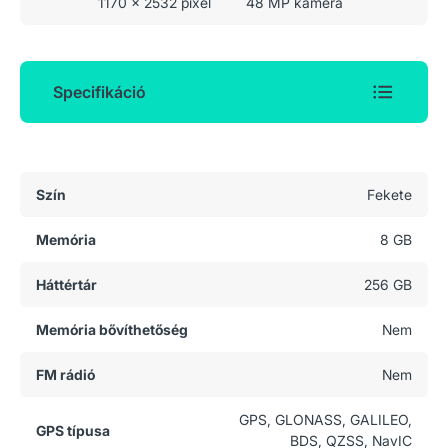
1170 x 2532 pixel
48 MP kamera
Specifikáció
Általános adatok
Szín
Fekete
Memória
8 GB
Háttértár
256 GB
Memória bővíthetőség
Nem
FM rádió
Nem
GPS, GLONASS, GALILEO,
GPS típusa
BDS, QZSS, NavIC