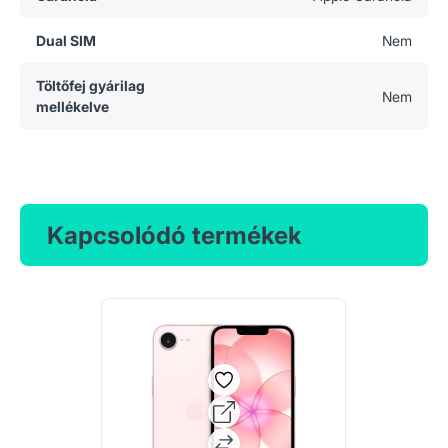
Dual SIM
Nem
Töltőfej gyárilag
Nem
mellékelve
Kapcsolódó termékek