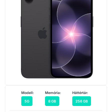
Modell:
Memória:
Háttértár:
5G
8 GB
256 GB