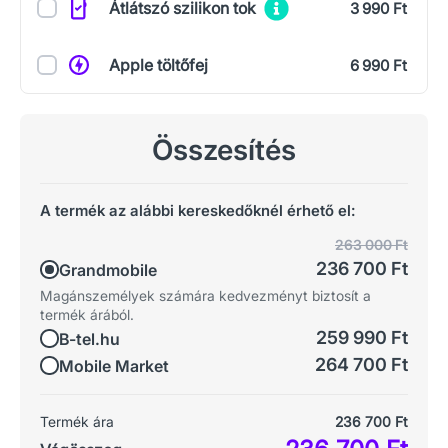
Átlátszó szilikon tok
3 990 Ft
Apple töltőfej
6 990 Ft
Összesítés
A termék az alábbi kereskedőknél érhető el:
263 000 Ft
236 700 Ft
Grandmobile
Magánszemélyek számára kedvezményt biztosít a
termék árából.
259 990 Ft
B-tel.hu
264 700 Ft
Mobile Market
Termék ára
236 700 Ft