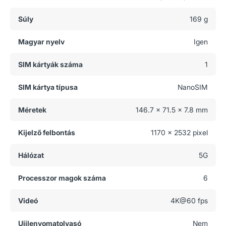
Súly
169 g
Magyar nyelv
Igen
SIM kártyák száma
1
SIM kártya típusa
NanoSIM
Méretek
146.7 x 71.5 x 7.8 mm
Kijelző felbontás
1170 x 2532 pixel
Hálózat
5G
Processzor magok száma
6
Videó
4K@60 fps
Ujjlenyomatolvasó
Nem