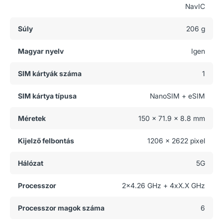
NavIC
Súly
206 g
Magyar nyelv
Igen
SIM kártyák száma
1
SIM kártya típusa
NanoSIM + eSIM
Méretek
150 x 71.9 x 8.8 mm
Kijelző felbontás
1206 x 2622 pixel
Hálózat
5G
Processzor
2x4.26 GHz + 4xX.X GHz
Processzor magok száma
6