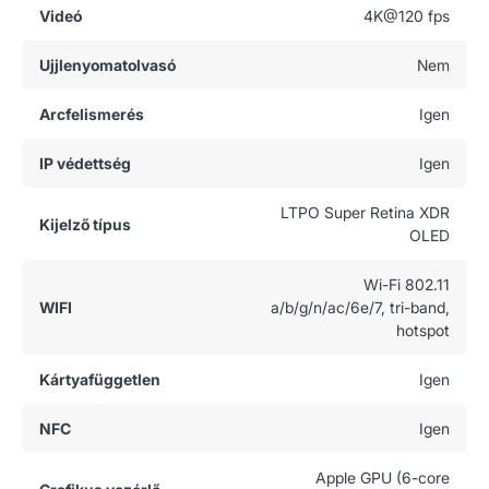
Videó
4K@120 fps
Ujjlenyomatolvasó
Nem
Arcfelismerés
Igen
IP védettség
Igen
LTPO Super Retina XDR
Kijelző típus
OLED
Wi-Fi 802.11
WIFI
a/b/g/n/ac/6e/7, tri-band,
hotspot
Kártyafüggetlen
Igen
NFC
Igen
Apple GPU (6-core