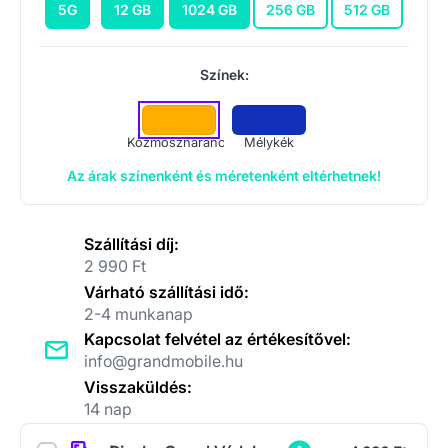
5G
12 GB
1024 GB
256 GB
512 GB
Színek:
Kozmosznarancs
Mélykék
Az árak színenként és méretenként eltérhetnek!
Szállítási díj:
2 990 Ft
Várható szállítási idő:
2-4 munkanap
Kapcsolat felvétel az értékesítővel:
info@grandmobile.hu
Visszaküldés:
14 nap
Kiegészítők