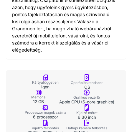
kiszállításig. Csapatunk elkötelezetten dolgozik
azon, hogy ügyfeleink gyors ügyintézésben,
pontos tájékoztatásban és magas színvonalú
kiszolgálásban részesüljenek.Válaszd a
Grandmobile-t, ha megbízható webáruházból
szeretnél új mobiltelefont vásárolni, és fontos
számodra a korrekt kiszolgálás és a vásárlói
elégedettség.
Kártyafüggetlen
Operációs rendszer
Igen
iOS
Memória
Grafikus vezérlő
12 GB
Apple GPU (6-core graphics)
Processzor magok száma
Kijelző méret
6 processzor
6.30 inch
Kijelző felbontás
Hátlapi kamera felbontás