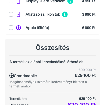
DisplayGuard Védelem
4 990 Ft
Átlátszó szilikon tok
3 990 Ft
Apple töltőfej
6 990 Ft
Összesítés
A termék az alábbi kereskedőknél érhető el:
699 000 Ft
629 100 Ft
Grandmobile
Magánszemélyek számára kedvezményt biztosít a
termék árából.
Termék ára
629 100 Ft