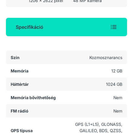
1206 x 2622 pixel
48 MP kamera
Specifikáció
Általános adatok
Szín
Kozmosznarancs
Memória
12 GB
Háttértár
1024 GB
Memória bővíthetőség
Nem
FM rádió
Nem
GPS (L1+L5), GLONASS,
GPS típusa
GALILEO, BDS, QZSS,