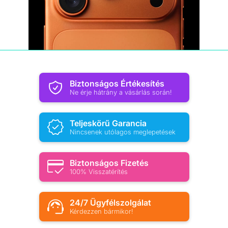
Biztonságos Értékesítés
Ne érje hátrány a vásárlás során!
Teljeskörű Garancia
Nincsenek utólagos meglepetések
Biztonságos Fizetés
100% Visszatérítés
24/7 Ügyfélszolgálat
Kérdezzen bármikor!