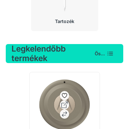
Tartozék
Legkelendőbb
Összes
termékek