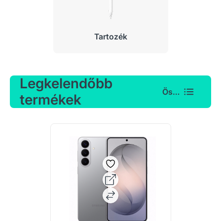
Tartozék
Legkelendőbb
Összes
termékek