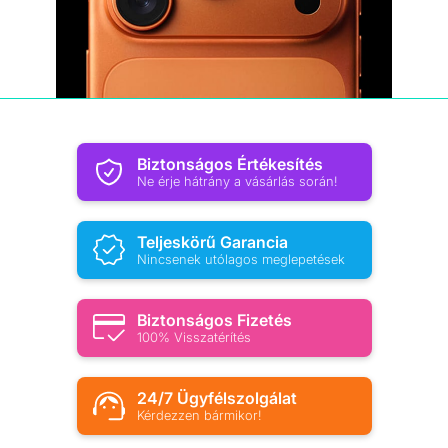
Biztonságos Értékesítés
Ne érje hátrány a vásárlás során!
Teljeskörű Garancia
Nincsenek utólagos meglepetések
Biztonságos Fizetés
100% Visszatérítés
24/7 Ügyfélszolgálat
Kérdezzen bármikor!