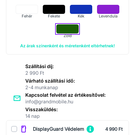
Fehér
Fekete
Kék
Levendula
Zöld
Az árak színenként és méretenként eltérhetnek!
Szállítási díj:
2 990 Ft
Várható szállítási idő:
2-4 munkanap
Kapcsolat felvétel az értékesítővel:
info@grandmobile.hu
Visszaküldés:
14 nap
Kiegészítők
DisplayGuard Védelem
4 990 Ft