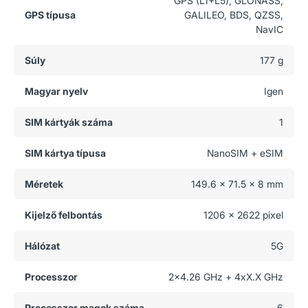
GPS (L1+L5), GLONASS,
GPS típusa
GALILEO, BDS, QZSS,
NavIC
Súly
177 g
Magyar nyelv
Igen
SIM kártyák száma
1
SIM kártya típusa
NanoSIM + eSIM
Méretek
149.6 x 71.5 x 8 mm
Kijelző felbontás
1206 x 2622 pixel
Hálózat
5G
Processzor
2x4.26 GHz + 4xX.X GHz
Processzor magok száma
6