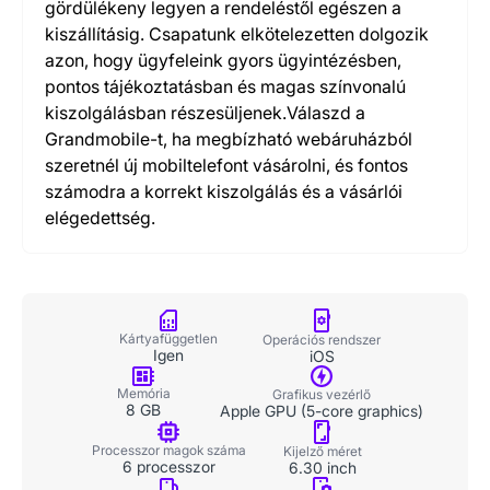
gördülékeny legyen a rendeléstől egészen a
kiszállításig. Csapatunk elkötelezetten dolgozik
azon, hogy ügyfeleink gyors ügyintézésben,
pontos tájékoztatásban és magas színvonalú
kiszolgálásban részesüljenek.Válaszd a
Grandmobile-t, ha megbízható webáruházból
szeretnél új mobiltelefont vásárolni, és fontos
számodra a korrekt kiszolgálás és a vásárlói
elégedettség.
Kártyafüggetlen
Operációs rendszer
Igen
iOS
Memória
Grafikus vezérlő
8 GB
Apple GPU (5-core graphics)
Processzor magok száma
Kijelző méret
6 processzor
6.30 inch