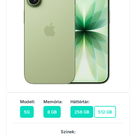
Modell:
Memória:
Háttértár:
5G
8 GB
256 GB
512 GB
Színek: