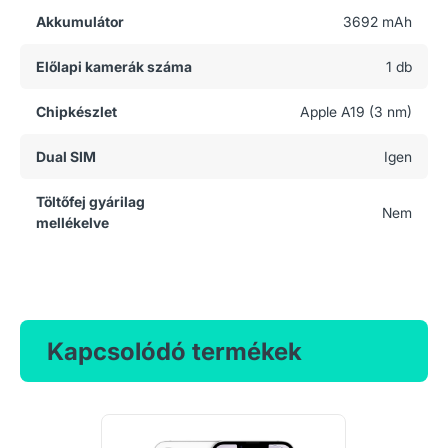
Akkumulátor
3692 mAh
Előlapi kamerák száma
1 db
Chipkészlet
Apple A19 (3 nm)
Dual SIM
Igen
Töltőfej gyárilag
Nem
mellékelve
Kapcsolódó termékek