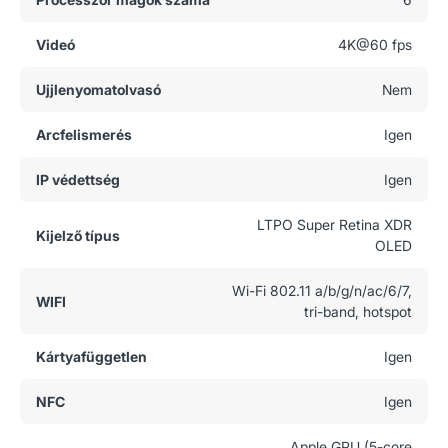
Videó
4K@60 fps
Ujjlenyomatolvasó
Nem
Arcfelismerés
Igen
IP védettség
Igen
LTPO Super Retina XDR
Kijelző típus
OLED
Wi-Fi 802.11 a/b/g/n/ac/6/7,
WIFI
tri-band, hotspot
Kártyafüggetlen
Igen
NFC
Igen
Apple GPU (5-core