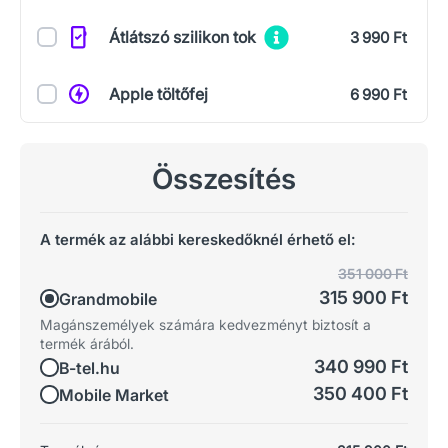
Átlátszó szilikon tok
3 990 Ft
Apple töltőfej
6 990 Ft
Összesítés
A termék az alábbi kereskedőknél érhető el:
351 000 Ft
315 900 Ft
Grandmobile
Magánszemélyek számára kedvezményt biztosít a
termék árából.
340 990 Ft
B-tel.hu
350 400 Ft
Mobile Market