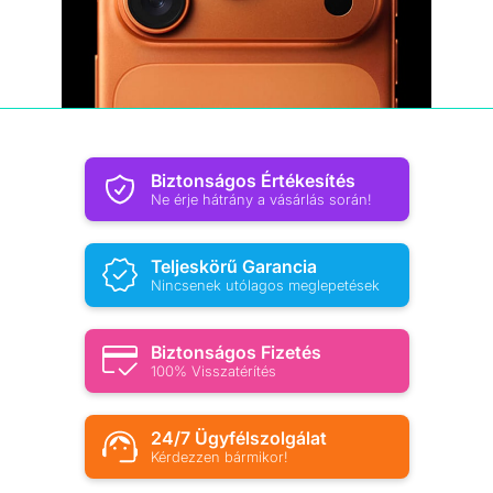
Biztonságos Értékesítés
Ne érje hátrány a vásárlás során!
Teljeskörű Garancia
Nincsenek utólagos meglepetések
Biztonságos Fizetés
100% Visszatérítés
24/7 Ügyfélszolgálat
Kérdezzen bármikor!