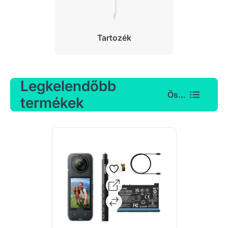
Tartozék
Legkelendőbb
Összes
termékek