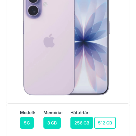
Modell:
Memória:
Háttértár:
5G
8 GB
256 GB
512 GB