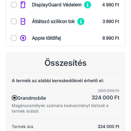
Kiegészítők
DisplayGuard Védelem
4 990 Ft
Átlátszó szilikon tok
3 990 Ft
Apple töltőfej
6 990 Ft
Összesítés
A termék az alábbi kereskedőknél érhető el:
360 000 Ft
324 000 Ft
Grandmobile
Magánszemélyek számára kedvezményt biztosít a
termék árából.
Termék ára
324 000 Ft