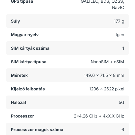
GPS típusa
GALILEO, BDS, QZSS,
NavIC
Súly
177 g
Magyar nyelv
Igen
SIM kártyák száma
1
SIM kártya típusa
NanoSIM + eSIM
Méretek
149.6 x 71.5 x 8 mm
Kijelző felbontás
1206 x 2622 pixel
Hálózat
5G
Processzor
2x4.26 GHz + 4xX.X GHz
Processzor magok száma
6