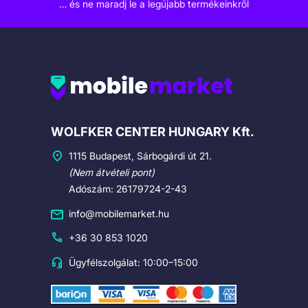
… és ne maradj le a legújabb termékeinkről
Cégadatok
WOLFKER CENTER HUNGARY Kft.
1115 Budapest, Sárbogárdi út 21.
(Nem átvételi pont)
Adószám: 26179724-2-43
info@mobilemarket.hu
+36 30 853 1020
Ügyfélszolgálat: 10:00–15:00