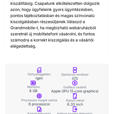
kiszállításig. Csapatunk elkötelezetten dolgozik
azon, hogy ügyfeleink gyors ügyintézésben,
pontos tájékoztatásban és magas színvonalú
kiszolgálásban részesüljenek.Válaszd a
Grandmobile-t, ha megbízható webáruházból
szeretnél új mobiltelefont vásárolni, és fontos
számodra a korrekt kiszolgálás és a vásárlói
elégedettség.
Kártyafüggetlen
Operációs rendszer
Igen
iOS
Memória
Grafikus vezérlő
8 GB
Apple GPU (5-core graphics)
Processzor magok száma
Kijelző méret
6 processzor
6.30 inch
Kijelző felbontás
Hátlapi kamera felbontás