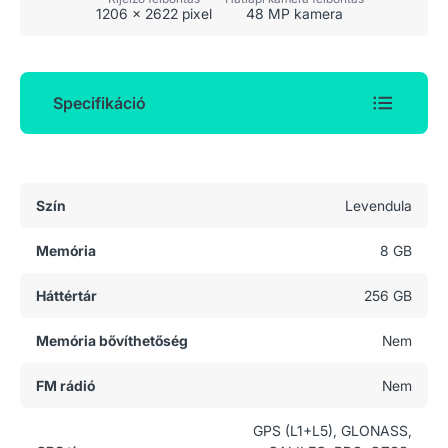
1206 x 2622 pixel
48 MP kamera
Specifikáció
Általános adatok
Szín
Levendula
Memória
8 GB
Háttértár
256 GB
Memória bővíthetőség
Nem
FM rádió
Nem
GPS (L1+L5), GLONASS,