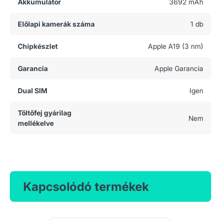
Akkumulátor
3692 mAh
Előlapi kamerák száma
1 db
Chipkészlet
Apple A19 (3 nm)
Garancia
Apple Garancia
Dual SIM
Igen
Töltőfej gyárilag
Nem
mellékelve
Kapcsolódó termékek