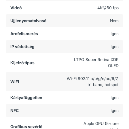
Videó
4K@60 fps
Ujjlenyomatolvasó
Nem
Arcfelismerés
Igen
IP védettség
Igen
LTPO Super Retina XDR
Kijelző típus
OLED
Wi-Fi 802.11 a/b/g/n/ac/6/7,
WIFI
tri-band, hotspot
Kártyafüggetlen
Igen
NFC
Igen
Apple GPU (5-core
Grafikus vezérlő