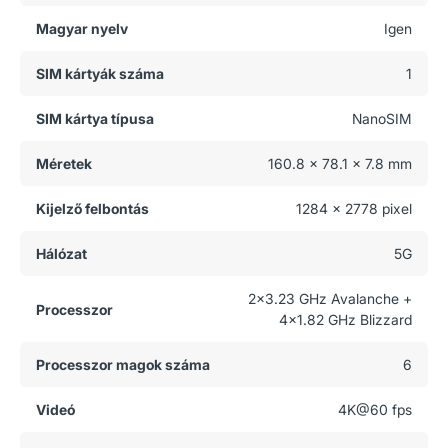
Magyar nyelv
Igen
SIM kártyák száma
1
SIM kártya típusa
NanoSIM
Méretek
160.8 x 78.1 x 7.8 mm
Kijelző felbontás
1284 x 2778 pixel
Hálózat
5G
2x3.23 GHz Avalanche +
Processzor
4x1.82 GHz Blizzard
Processzor magok száma
6
Videó
4K@60 fps