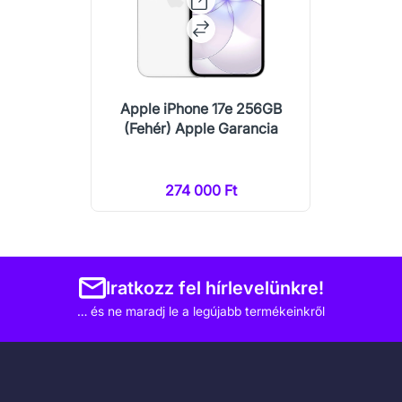
Apple iPhone 17e 256GB
(Fehér) Apple Garancia
274 000 Ft
Iratkozz fel hírlevelünkre!
… és ne maradj le a legújabb termékeinkről