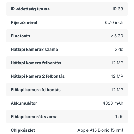
IP védettség típusa
IP 68
Kijelző méret
6.70 inch
Bluetooth
v 5.30
Hátlapi kamerák száma
2 db
Hátlapi kamera felbontás
12 MP
Hátlapi kamera 2 felbontás
12 MP
Előlapi kamera felbontás
12 MP
Akkumulátor
4323 mAh
Előlapi kamerák száma
1 db
Chipkészlet
Apple A15 Bionic (5 nm)