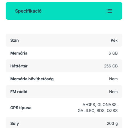
Specifikáció
Általános adatok
Szín
Kék
Memória
6 GB
Háttértár
256 GB
Memória bővíthetőség
Nem
FM rádió
Nem
A-GPS, GLONASS,
GPS típusa
GALILEO, BDS, QZSS
Súly
203 g