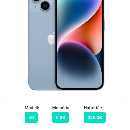
Modell:
Memória:
Háttértár:
5G
6 GB
256 GB