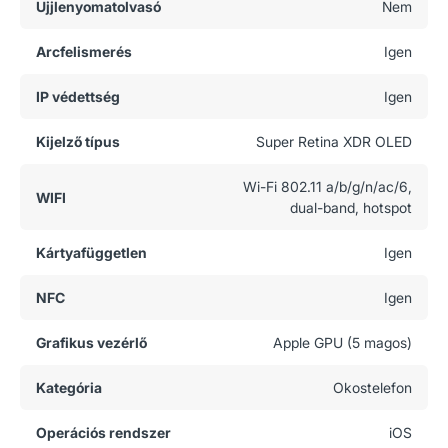
Ujjlenyomatolvasó
Nem
Arcfelismerés
Igen
IP védettség
Igen
Kijelző típus
Super Retina XDR OLED
Wi-Fi 802.11 a/b/g/n/ac/6,
WIFI
dual-band, hotspot
Kártyafüggetlen
Igen
NFC
Igen
Grafikus vezérlő
Apple GPU (5 magos)
Kategória
Okostelefon
Operációs rendszer
iOS