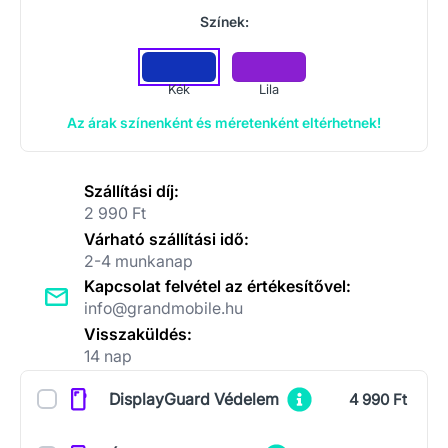
Színek:
Kék
Lila
Az árak színenként és méretenként eltérhetnek!
Szállítási díj:
2 990 Ft
Várható szállítási idő:
2-4 munkanap
Kapcsolat felvétel az értékesítővel:
info@grandmobile.hu
Visszaküldés:
14 nap
Kiegészítők
DisplayGuard Védelem
4 990 Ft