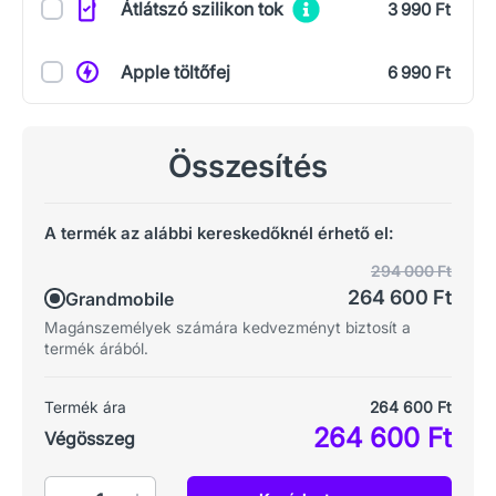
Átlátszó szilikon tok
3 990 Ft
Apple töltőfej
6 990 Ft
Összesítés
A termék az alábbi kereskedőknél érhető el:
294 000 Ft
264 600 Ft
Grandmobile
Magánszemélyek számára kedvezményt biztosít a
termék árából.
Termék ára
264 600 Ft
264 600 Ft
Végösszeg
Mennyiség