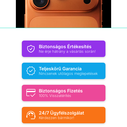
Biztonságos Értékesítés
Ne érje hátrány a vásárlás során!
Teljeskörű Garancia
Nincsenek utólagos meglepetések
Biztonságos Fizetés
100% Visszatérítés
24/7 Ügyfélszolgálat
Kérdezzen bármikor!