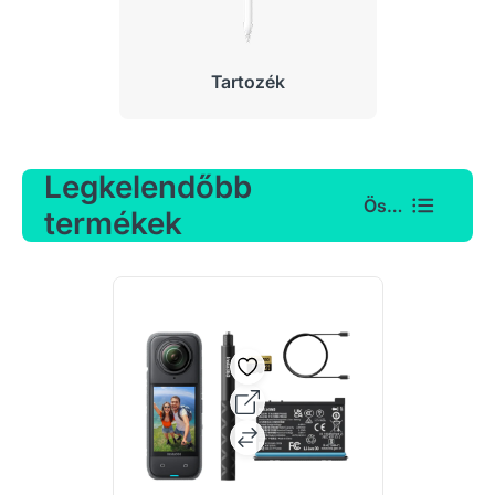
Tartozék
Legkelendőbb
Összes
termékek