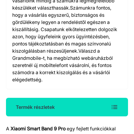
vásárlóink mindig a számukra legmegfelelőbb
készüléket választhassák.Számunkra fontos,
hogy a vásárlás egyszerű, biztonságos és
gördülékeny legyen a rendeléstől egészen a
kiszállításig. Csapatunk elkötelezetten dolgozik
azon, hogy ügyfeleink gyors ügyintézésben,
pontos tájékoztatásban és magas színvonalú
kiszolgálásban részesüljenek.Válaszd a
Grandmobile-t, ha megbízható webáruházból
szeretnél új mobiltelefont vásárolni, és fontos
számodra a korrekt kiszolgálás és a vásárlói
elégedettség.
Termék részletek
A
Xiaomi Smart Band 9 Pro
egy fejlett funkciókkal
Termék részletek