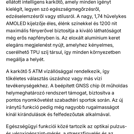
ellátott intelligens karkötő, amely minden igényt
kielégít, legyen szó egészségmegőrzésről,
edzéselemzésről vagy stílusról. A nagy, 1,74 hüvelykes
AMOLED kijelzője éles, élénk színekkel és 1200 nit
maximális fényerővel biztosítja a kiváló láthatóságot
még erős napfényben is. Az eloxált alumínium keret
elegáns megjelenést nyújt, amelyhez kényelmes,
cserélhető TPU szíj társul, így minden környezetben
megállja a helyét.
A karkötő 5 ATM vízállósággal rendelkezik, így
tökéletes választás úszáshoz vagy más vízi
tevékenységekhez. A beépített GNSS chip öt műholdas
helymeghatározó rendszert támogat, biztosítva a
pontos nyomkövetést szabadtéri sportok során. Az új
iránytű funkció pedig még nagyobb rugalmasságot
kínál kirándulások és felfedezőutak alkalmával.
Egészségügyi funkciói közé tartozik az optikai pulzus-
és véroxigénszint-mérés, a stresszfigyelés és az