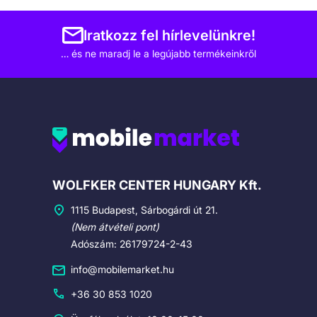
Iratkozz fel hírlevelünkre!
… és ne maradj le a legújabb termékeinkről
Cégadatok
WOLFKER CENTER HUNGARY Kft.
1115 Budapest, Sárbogárdi út 21.
(Nem átvételi pont)
Adószám: 26179724-2-43
info@mobilemarket.hu
+36 30 853 1020