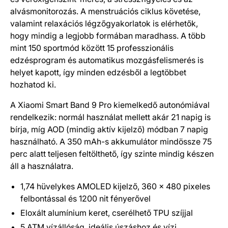
alvásmonitorozás. A menstruációs ciklus követése,
valamint relaxációs légzőgyakorlatok is elérhetők,
hogy mindig a legjobb formában maradhass. A több
mint 150 sportmód között 15 professzionális
edzésprogram és automatikus mozgásfelismerés is
helyet kapott, így minden edzésből a legtöbbet
hozhatod ki.
A Xiaomi Smart Band 9 Pro kiemelkedő autonómiával
rendelkezik: normál használat mellett akár 21 napig is
bírja, míg AOD (mindig aktív kijelző) módban 7 napig
használható. A 350 mAh-s akkumulátor mindössze 75
perc alatt teljesen feltölthető, így szinte mindig készen
áll a használatra.
1,74 hüvelykes AMOLED kijelző, 360 x 480 pixeles
felbontással és 1200 nit fényerővel
Eloxált alumínium keret, cserélhető TPU szíjjal
5 ATM vízállóság, ideális úszáshoz és vízi