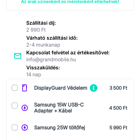
Az árak színenként és méretenként eltérhetnek!
Szállítási díj:
2 990 Ft
Várható szállítási idő:
2-4 munkanap
Kapcsolat felvétel az értékesítővel:
info@grandmobile.hu
Visszaküldés:
14 nap
Kiegészítők
DisplayGuard Védelem
3 500 Ft
Samsung 15W USB-C
4 500 Ft
Adapter + Kábel
Samsung 25W töltőfej
5 990 Ft