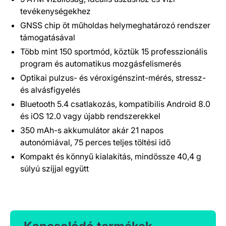
tevékenységekhez
GNSS chip öt műholdas helymeghatározó rendszer
támogatásával
Több mint 150 sportmód, köztük 15 professzionális
program és automatikus mozgásfelismerés
Optikai pulzus- és véroxigénszint-mérés, stressz-
és alvásfigyelés
Bluetooth 5.4 csatlakozás, kompatibilis Android 8.0
és iOS 12.0 vagy újabb rendszerekkel
350 mAh-s akkumulátor akár 21 napos
autonómiával, 75 perces teljes töltési idő
Kompakt és könnyű kialakítás, mindössze 40,4 g
súlyú szíjjal együtt