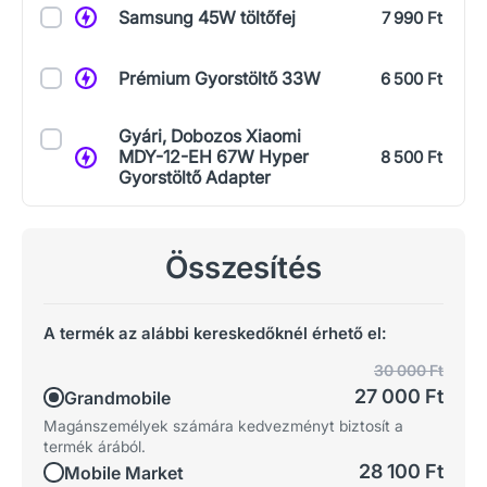
Samsung 45W töltőfej
7 990 Ft
Prémium Gyorstöltő 33W
6 500 Ft
Gyári, Dobozos Xiaomi
MDY-12-EH 67W Hyper
8 500 Ft
Gyorstöltő Adapter
Összesítés
A termék az alábbi kereskedőknél érhető el:
30 000 Ft
27 000 Ft
Grandmobile
Magánszemélyek számára kedvezményt biztosít a
termék árából.
28 100 Ft
Mobile Market