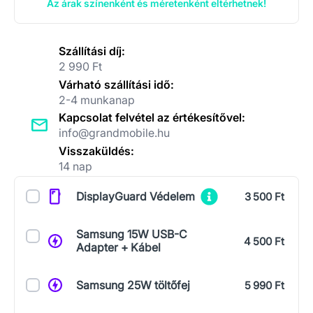
Az árak színenként és méretenként eltérhetnek!
Szállítási díj:
2 990 Ft
Várható szállítási idő:
2-4 munkanap
Kapcsolat felvétel az értékesítővel:
info@grandmobile.hu
Visszaküldés:
14 nap
Kiegészítők
DisplayGuard Védelem
3 500 Ft
Samsung 15W USB-C
4 500 Ft
Adapter + Kábel
Samsung 25W töltőfej
5 990 Ft