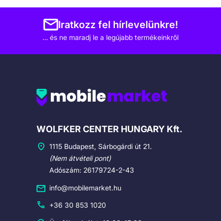
Iratkozz fel hírlevelünkre!
… és ne maradj le a legújabb termékeinkről
Cégadatok
WOLFKER CENTER HUNGARY Kft.
1115 Budapest, Sárbogárdi út 21.
(Nem átvételi pont)
Adószám: 26179724-2-43
info@mobilemarket.hu
+36 30 853 1020