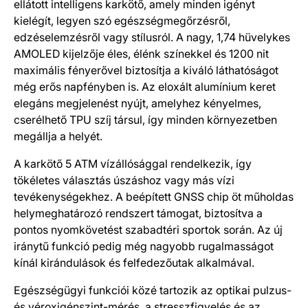
ellátott intelligens karkötő, amely minden igényt
kielégít, legyen szó egészségmegőrzésről,
edzéselemzésről vagy stílusról. A nagy, 1,74 hüvelykes
AMOLED kijelzője éles, élénk színekkel és 1200 nit
maximális fényerővel biztosítja a kiváló láthatóságot
még erős napfényben is. Az eloxált alumínium keret
elegáns megjelenést nyújt, amelyhez kényelmes,
cserélhető TPU szíj társul, így minden környezetben
megállja a helyét.
A karkötő 5 ATM vízállósággal rendelkezik, így
tökéletes választás úszáshoz vagy más vízi
tevékenységekhez. A beépített GNSS chip öt műholdas
helymeghatározó rendszert támogat, biztosítva a
pontos nyomkövetést szabadtéri sportok során. Az új
iránytű funkció pedig még nagyobb rugalmasságot
kínál kirándulások és felfedezőutak alkalmával.
Egészségügyi funkciói közé tartozik az optikai pulzus-
és véroxigénszint-mérés, a stresszfigyelés és az