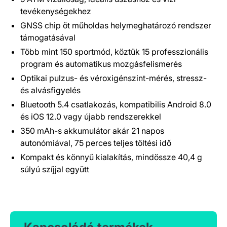
tevékenységekhez
GNSS chip öt műholdas helymeghatározó rendszer
támogatásával
Több mint 150 sportmód, köztük 15 professzionális
program és automatikus mozgásfelismerés
Optikai pulzus- és véroxigénszint-mérés, stressz-
és alvásfigyelés
Bluetooth 5.4 csatlakozás, kompatibilis Android 8.0
és iOS 12.0 vagy újabb rendszerekkel
350 mAh-s akkumulátor akár 21 napos
autonómiával, 75 perces teljes töltési idő
Kompakt és könnyű kialakítás, mindössze 40,4 g
súlyú szíjjal együtt