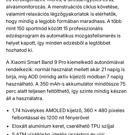
alvásmonitorozás. A menstruációs ciklus követése,
valamint relaxációs légzőgyakorlatok is elérhetők,
hogy mindig a legjobb formában maradhass. A több
mint 150 sportmód között 15 professzionális
edzésprogram és automatikus mozgásfelismerés is
helyet kapott, így minden edzésből a legtöbbet
hozhatod ki.
A Xiaomi Smart Band 9 Pro kiemelkedő autonómiával
rendelkezik: normál használat mellett akár 21 napig is
bírja, míg AOD (mindig aktív kijelző) módban 7 napig
használható. A 350 mAh-s akkumulátor mindössze 75
perc alatt teljesen feltölthető, így szinte mindig készen
áll a használatra.
1,74 hüvelykes AMOLED kijelző, 360 x 480 pixeles
felbontással és 1200 nit fényerővel
Eloxált alumínium keret, cserélhető TPU szíjjal
5 ATM vízállóság, ideális úszáshoz és vízi