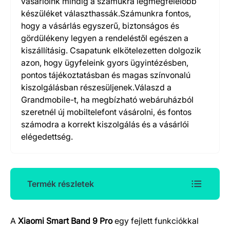
vásárlóink mindig a számukra legmegfelelőbb
készüléket választhassák.Számunkra fontos,
hogy a vásárlás egyszerű, biztonságos és
gördülékeny legyen a rendeléstől egészen a
kiszállításig. Csapatunk elkötelezetten dolgozik
azon, hogy ügyfeleink gyors ügyintézésben,
pontos tájékoztatásban és magas színvonalú
kiszolgálásban részesüljenek.Válaszd a
Grandmobile-t, ha megbízható webáruházból
szeretnél új mobiltelefont vásárolni, és fontos
számodra a korrekt kiszolgálás és a vásárlói
elégedettség.
Termék részletek
A
Xiaomi Smart Band 9 Pro
egy fejlett funkciókkal
Termék részletek