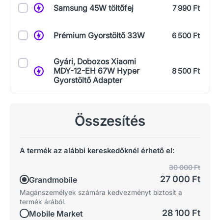
Samsung 45W töltőfej
7 990 Ft
Prémium Gyorstöltő 33W
6 500 Ft
Gyári, Dobozos Xiaomi
MDY-12-EH 67W Hyper
8 500 Ft
Gyorstöltő Adapter
Összesítés
A termék az alábbi kereskedőknél érhető el:
30 000 Ft
27 000 Ft
Grandmobile
Magánszemélyek számára kedvezményt biztosít a
termék árából.
28 100 Ft
Mobile Market