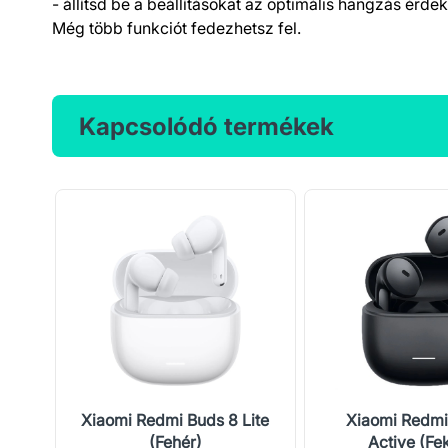
- állítsd be a beállításokat az optimális hangzás érdek
Még több funkciót fedezhetsz fel.
Kapcsolódó termékek
Pro
Xiaomi Redmi Buds 8 Lite
Xiaomi Redmi
(Fehér)
Active (Fe