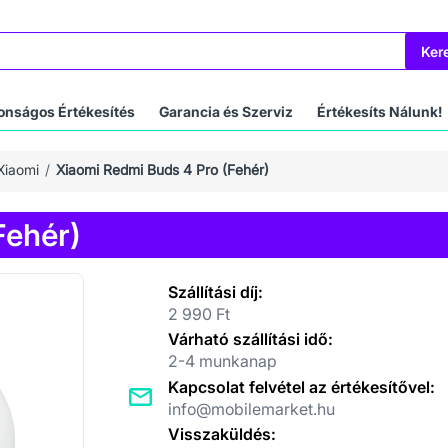
Ker
onságos Értékesítés
Garancia és Szerviz
Értékesíts Nálunk!
Xiaomi
Xiaomi Redmi Buds 4 Pro (Fehér)
Fehér)
Szállítási díj:
2 990 Ft
Várható szállítási idő:
2-4 munkanap
Kapcsolat felvétel az értékesítővel:
info@mobilemarket.hu
Visszaküldés: