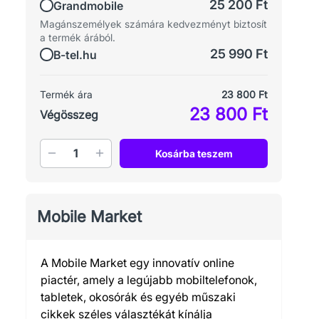
25 200 Ft
Grandmobile
Magánszemélyek számára kedvezményt biztosít
a termék árából.
25 990 Ft
B-tel.hu
Termék ára
23 800 Ft
23 800 Ft
Végösszeg
Mennyiség
Kosárba teszem
Mobile Market
A Mobile Market egy innovatív online
piactér, amely a legújabb mobiltelefonok,
tabletek, okosórák és egyéb műszaki
cikkek széles választékát kínálja