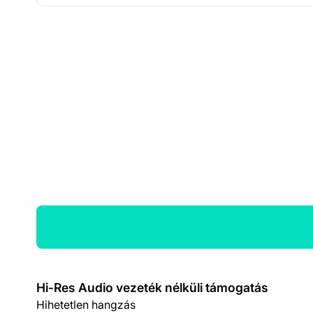
Termék részletek
Hi-Res Audio vezeték nélküli támogatás
Hihetetlen hangzás