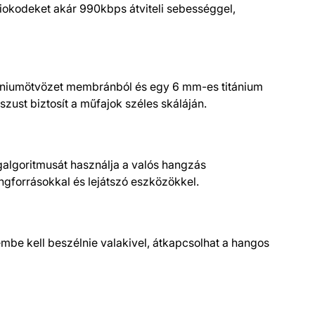
iokodeket akár 990kbps átviteli sebességgel,
míniumötvözet membránból és egy 6 mm-es titánium
ust biztosít a műfajok széles skáláján.
galgoritmusát használja a valós hangzás
gforrásokkal és lejátszó eszközökkel.
embe kell beszélnie valakivel, átkapcsolhat a hangos