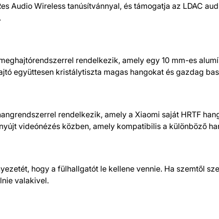
Res Audio Wireless tanúsítvánnyal, és támogatja az LDAC aud
.
us meghajtórendszerrel rendelkezik, amely egy 10 mm-es alu
tó együttesen kristálytiszta magas hangokat és gazdag bassz
hangrendszerrel rendelkezik, amely a Xiaomi saját HRTF han
yújt videónézés közben, amely kompatibilis a különböző han
yezetét, hogy a fülhallgatót le kellene vennie. Ha szemtől sz
nie valakivel.