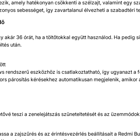
ezik, amely hatékonyan csökkenti a szélzajt, valamint egy s
zonyos sebességet, így zavartalanul élvezheti a szabadtéri 
dő
 akár 36 órát, ha a töltőtokkal együtt használod. Ha pedig siets
ltés után.
ött
s rendszerű eszközhöz is csatlakoztatható, így ugyanazt a f
rs párosítás kérésekhez automatikusan megjelenik, amikor a t
ehetővé teszi a zenelejátszás szüneteltetését és az üzemmód
ssa a zajszűrés és az érintésvezérlés beállításait a Redmi Bud