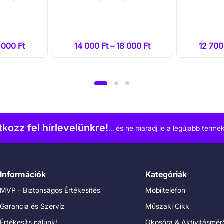
7 000 Ft
14 000 Ft – 18 000 Ft
12 700
atkozz fel hírlevelünkre!
… és ne maradj le a legújabb termék
Információk
Kategóriák
MVP - Biztonságos Értékesítés
Mobiltelefon
Garancia és Szervíz
Műszaki Cikk
Értékesíts nálunk!
Okosóra & Aktivitásmér