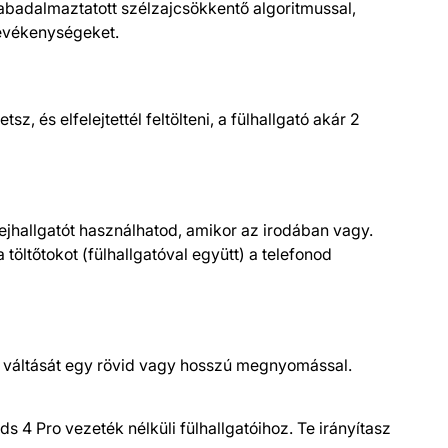
zabadalmaztatott szélzajcsökkentő algoritmussal,
tevékenységeket.
z, és elfelejtettél feltölteni, a fülhallgató akár 2
ejhallgatót használhatod, amikor az irodában vagy.
öltőtokot (fülhallgatóval együtt) a telefonod
ok váltását egy rövid vagy hosszú megnyomással.
s 4 Pro vezeték nélküli fülhallgatóihoz. Te irányítasz