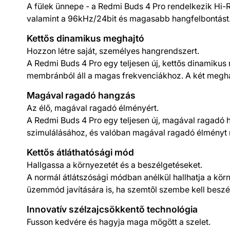
A fülek ünnepe - a Redmi Buds 4 Pro rendelkezik Hi-
valamint a 96kHz/24bit és magasabb hangfelbontást
Kettős dinamikus meghajtó
Hozzon létre saját, személyes hangrendszert.
A Redmi Buds 4 Pro egy teljesen új, kettős dinamik
membránból áll a magas frekvenciákhoz. A két meghaj
Magával ragadó hangzás
Az élő, magával ragadó élményért.
A Redmi Buds 4 Pro egy teljesen új, magával ragadó 
szimulálásához, és valóban magával ragadó élményt n
Kettős átláthatósági mód
Hallgassa a környezetét és a beszélgetéseket.
A normál átlátszósági módban anélkül hallhatja a körn
üzemmód javítására is, ha szemtől szembe kell beszél
Innovatív szélzajcsökkentő technológia
Fusson kedvére és hagyja maga mögött a szelet.