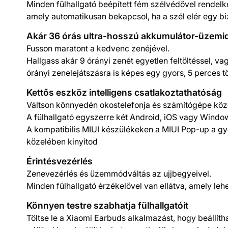
Minden fülhallgató beépített fém szélvédővel rendelk
amely automatikusan bekapcsol, ha a szél elér egy bi
Akár 36 órás ultra-hosszú akkumulátor-üzemi
Fusson maratont a kedvenc zenéjével.
Hallgass akár 9 órányi zenét egyetlen feltöltéssel, vagy
órányi zenelejátszásra is képes egy gyors, 5 perces tö
Kettős eszköz intelligens csatlakoztathatóság
Váltson könnyedén okostelefonja és számítógépe köz
A fülhallgató egyszerre két Android, iOS vagy Window
A kompatibilis MIUI készülékeken a MIUI Pop-up a gyo
közelében kinyitod
Érintésvezérlés
Zenevezérlés és üzemmódváltás az ujjbegyeivel.
Minden fülhallgató érzékelővel van ellátva, amely l
Könnyen testre szabhatja fülhallgatóit
Töltse le a Xiaomi Earbuds alkalmazást, hogy beállítha