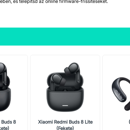
ében, és telepítsd az online firmware-frissítéseket.
 Buds 8
Xiaomi Redmi Buds 8 Lite
kete)
(Fekete)