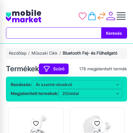
Keresés
Keresés
Kezdőlap
Műszaki Cikk
Bluetooth Fej- és Fülhallgató
Termékek
Szűrő
178
megjelenített termék
Rendezés:
Megjelenített termékek: