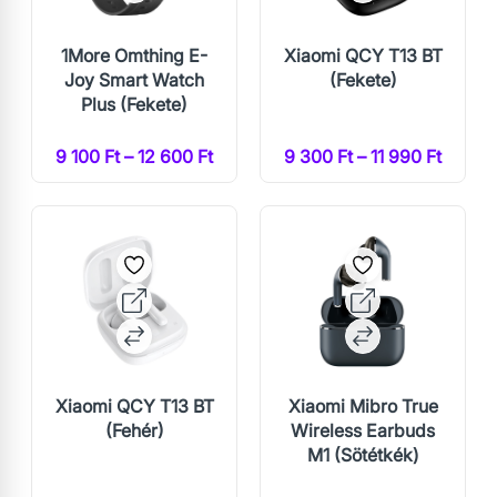
1More Omthing E-
Xiaomi QCY T13 BT
Joy Smart Watch
(Fekete)
Plus (Fekete)
9 100 Ft – 12 600 Ft
9 300 Ft – 11 990 Ft
Xiaomi QCY T13 BT
Xiaomi Mibro True
(Fehér)
Wireless Earbuds
M1 (Sötétkék)