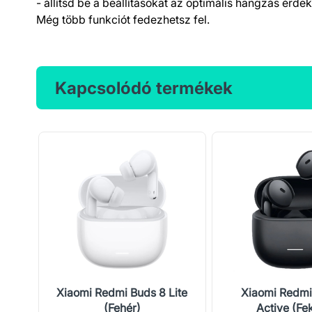
- állítsd be a beállításokat az optimális hangzás érdek
Még több funkciót fedezhetsz fel.
Kapcsolódó termékek
Pro
Xiaomi Redmi Buds 8 Lite
Xiaomi Redmi
(Fehér)
Active (Fe