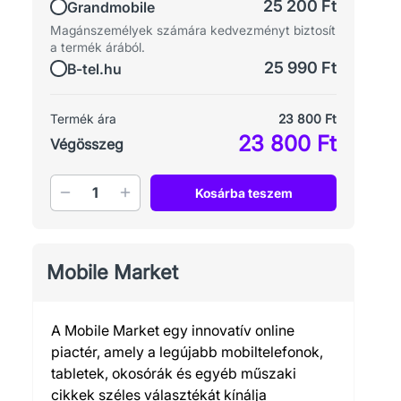
25 200 Ft
Grandmobile
Magánszemélyek számára kedvezményt biztosít
a termék árából.
25 990 Ft
B-tel.hu
Termék ára
23 800 Ft
23 800 Ft
Végösszeg
Mennyiség
Kosárba teszem
Mobile Market
A Mobile Market egy innovatív online
piactér, amely a legújabb mobiltelefonok,
tabletek, okosórák és egyéb műszaki
cikkek széles választékát kínálja