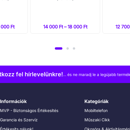
6 000 Ft
14 000 Ft – 18 000 Ft
12 700
atkozz fel hírlevelünkre!
… és ne maradj le a legújabb termék
Információk
Kategóriák
MVP - Biztonságos Értékesítés
Mobiltelefon
Garancia és Szervíz
Műszaki Cikk
Értékesíts nálunk!
Okosóra & Aktivitásmér