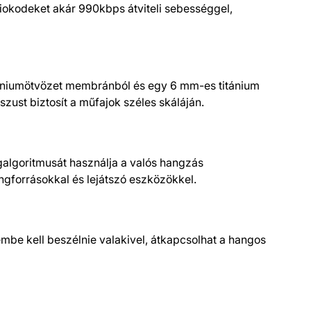
iokodeket akár 990kbps átviteli sebességgel,
míniumötvözet membránból és egy 6 mm-es titánium
ust biztosít a műfajok széles skáláján.
galgoritmusát használja a valós hangzás
gforrásokkal és lejátszó eszközökkel.
embe kell beszélnie valakivel, átkapcsolhat a hangos