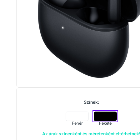
Színek:
Fehér
Fekete
Az árak színenként és méretenként eltérhetnek