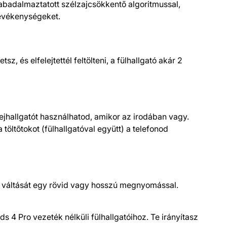
zabadalmaztatott szélzajcsökkentő algoritmussal,
tevékenységeket.
z, és elfelejtettél feltölteni, a fülhallgató akár 2
ejhallgatót használhatod, amikor az irodában vagy.
öltőtokot (fülhallgatóval együtt) a telefonod
ok váltását egy rövid vagy hosszú megnyomással.
s 4 Pro vezeték nélküli fülhallgatóihoz. Te irányítasz