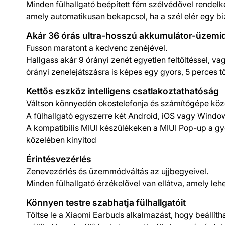
Minden fülhallgató beépített fém szélvédővel rendelk
amely automatikusan bekapcsol, ha a szél elér egy bi
Akár 36 órás ultra-hosszú akkumulátor-üzemi
Fusson maratont a kedvenc zenéjével.
Hallgass akár 9 órányi zenét egyetlen feltöltéssel, vagy
órányi zenelejátszásra is képes egy gyors, 5 perces tö
Kettős eszköz intelligens csatlakoztathatóság
Váltson könnyedén okostelefonja és számítógépe köz
A fülhallgató egyszerre két Android, iOS vagy Window
A kompatibilis MIUI készülékeken a MIUI Pop-up a gyo
közelében kinyitod
Érintésvezérlés
Zenevezérlés és üzemmódváltás az ujjbegyeivel.
Minden fülhallgató érzékelővel van ellátva, amely l
Könnyen testre szabhatja fülhallgatóit
Töltse le a Xiaomi Earbuds alkalmazást, hogy beállítha