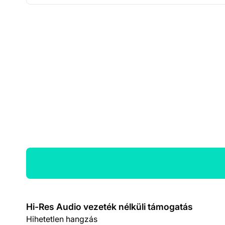
Termék részletek
Hi-Res Audio vezeték nélküli támogatás
Hihetetlen hangzás