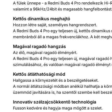
A fülek ünnepe - a Redmi Buds 4 Pro rendelkezik Hi-
valamint a 96kHz/24bit és magasabb hangfelbontást
Kettős dinamikus meghajtó
Hozzon létre saját, személyes hangrendszert.
A Redmi Buds 4 Pro egy teljesen új, kettős dinamik
membránból áll a magas frekvenciákhoz. A két meghaj
Magával ragadó hangzás
Az élő, magával ragadó élményért.
A Redmi Buds 4 Pro egy teljesen új, magával ragadó 
szimulálásához, és valóban magával ragadó élményt n
Kettős átláthatósági mód
Hallgassa a környezetét és a beszélgetéseket.
A normál átlátszósági módban anélkül hallhatja a körn
üzemmód javítására is, ha szemtől szembe kell beszél
Innovatív szélzajcsökkentő technológia
Fusson kedvére és hagyja maga mögött a szelet.