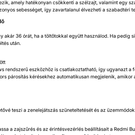
ezik, amely hatékonyan csökkenti a szélzajt, valamint egy s
zonyos sebességet, így zavartalanul élvezheti a szabadtéri 
dő
 akár 36 órát, ha a töltőtokkal együtt használod. Ha pedig siets
ltés után.
ött
s rendszerű eszközhöz is csatlakoztatható, így ugyanazt a f
rs párosítás kérésekhez automatikusan megjelenik, amikor a t
ehetővé teszi a zenelejátszás szüneteltetését és az üzemmód
ssa a zajszűrés és az érintésvezérlés beállításait a Redmi Bud