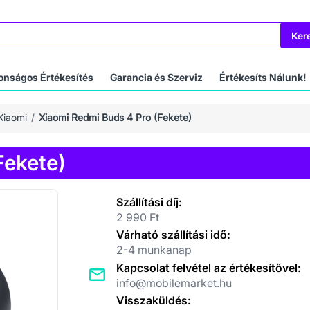
Ker
onságos Értékesítés
Garancia és Szerviz
Értékesíts Nálunk!
Xiaomi
Xiaomi Redmi Buds 4 Pro (Fekete)
Fekete)
Szállítási díj:
2 990 Ft
Várható szállítási idő:
2-4 munkanap
Kapcsolat felvétel az értékesítővel:
info@mobilemarket.hu
Visszaküldés: