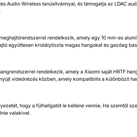
Res Audio Wireless tanúsítvánnyal, és támogatja az LDAC aud
.
us meghajtórendszerrel rendelkezik, amely egy 10 mm-es alu
tó együttesen kristálytiszta magas hangokat és gazdag bassz
hangrendszerrel rendelkezik, amely a Xiaomi saját HRTF han
yújt videónézés közben, amely kompatibilis a különböző han
yezetét, hogy a fülhallgatót le kellene vennie. Ha szemtől sz
nie valakivel.