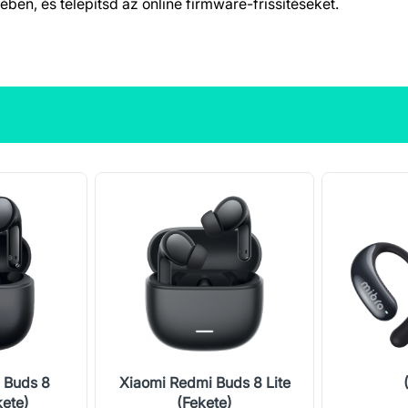
ében, és telepítsd az online firmware-frissítéseket.
 Buds 8
Xiaomi Redmi Buds 8 Lite
kete)
(Fekete)