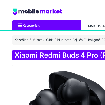
Keresés
Kategóriák
MVP - Bizt
Kezdőlap
Műszaki Cikk
Bluetooth Fej- és Fülhallgató
Xiaomi Redmi Buds 4 Pro (