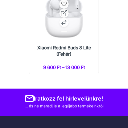
Xiaomi Redmi Buds 8 Lite
(Fehér)
9 600 Ft – 13 000 Ft
Iratkozz fel hírlevelünkre!
… és ne maradj le a legújabb termékeinkről