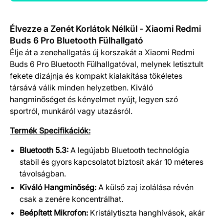
Termék részletek
Élvezze a Zenét Korlátok Nélkül - Xiaomi Redmi
Buds 6 Pro Bluetooth Fülhallgató
Élje át a zenehallgatás új korszakát a Xiaomi Redmi
Buds 6 Pro Bluetooth Fülhallgatóval, melynek letisztult
fekete dizájnja és kompakt kialakítása tökéletes
társává válik minden helyzetben. Kiváló
hangminőséget és kényelmet nyújt, legyen szó
sportról, munkáról vagy utazásról.
Termék Specifikációk:
Bluetooth 5.3:
A legújabb Bluetooth technológia
stabil és gyors kapcsolatot biztosít akár 10 méteres
távolságban.
Kiváló Hangminőség:
A külső zaj izolálása révén
csak a zenére koncentrálhat.
Beépített Mikrofon:
Kristálytiszta hanghívások, akár