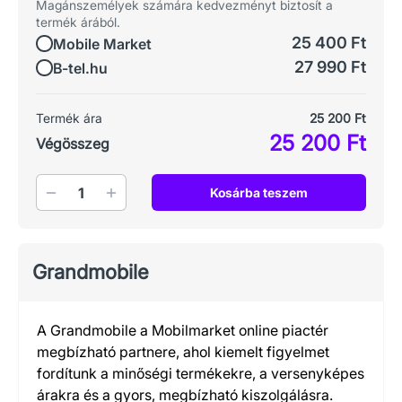
Magánszemélyek számára kedvezményt biztosít a
termék árából.
25 400 Ft
Mobile Market
27 990 Ft
B-tel.hu
Termék ára
25 200 Ft
25 200 Ft
Végösszeg
Mennyiség
Kosárba teszem
Grandmobile
A Grandmobile a Mobilmarket online piactér
megbízható partnere, ahol kiemelt figyelmet
fordítunk a minőségi termékekre, a versenyképes
árakra és a gyors, megbízható kiszolgálásra.