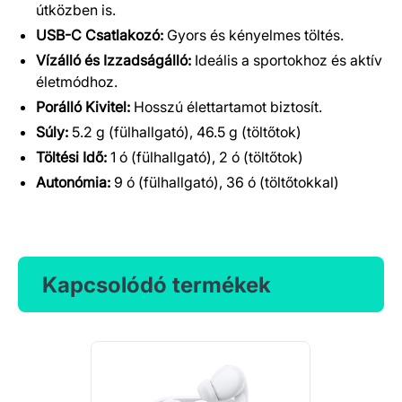
útközben is.
USB-C Csatlakozó:
Gyors és kényelmes töltés.
Vízálló és Izzadságálló:
Ideális a sportokhoz és aktív
életmódhoz.
Porálló Kivitel:
Hosszú élettartamot biztosít.
Súly:
5.2 g (fülhallgató), 46.5 g (töltőtok)
Töltési Idő:
1 ó (fülhallgató), 2 ó (töltőtok)
Autonómia:
9 ó (fülhallgató), 36 ó (töltőtokkal)
Kapcsolódó termékek