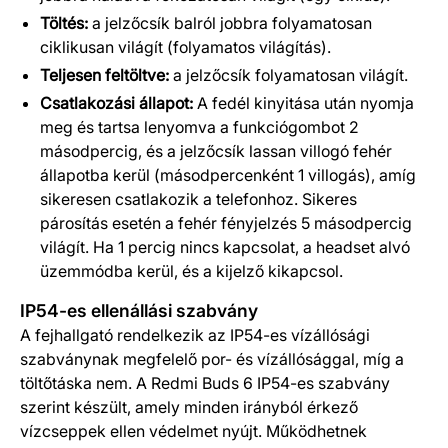
Töltés:
a jelzőcsík balról jobbra folyamatosan
ciklikusan világít (folyamatos világítás).
Teljesen feltöltve:
a jelzőcsík folyamatosan világít.
Csatlakozási állapot:
A fedél kinyitása után nyomja
meg és tartsa lenyomva a funkciógombot 2
másodpercig, és a jelzőcsík lassan villogó fehér
állapotba kerül (másodpercenként 1 villogás), amíg
sikeresen csatlakozik a telefonhoz. Sikeres
párosítás esetén a fehér fényjelzés 5 másodpercig
világít. Ha 1 percig nincs kapcsolat, a headset alvó
üzemmódba kerül, és a kijelző kikapcsol.
IP54-es ellenállási szabvány
A fejhallgató rendelkezik az IP54-es vízállósági
szabványnak megfelelő por- és vízállósággal, míg a
töltőtáska nem. A Redmi Buds 6 IP54-es szabvány
szerint készült, amely minden irányból érkező
vízcseppek ellen védelmet nyújt. Működhetnek