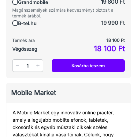
19 800 Ft
Grandmobile
Magánszemélyek számára kedvezményt biztosít a
termék árából.
19 990 Ft
B-tel.hu
Termék ára
18 100 Ft
18 100 Ft
Végösszeg
Mennyiség
Kosárba teszem
Mobile Market
A Mobile Market egy innovatív online piactér,
amely a legújabb mobiltelefonok, tabletek,
okosórák és egyéb műszaki cikkek széles
választékát kínálja vásárlóinak. Célunk, hogy