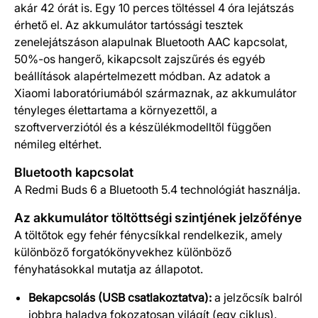
akár 42 órát is. Egy 10 perces töltéssel 4 óra lejátszás
érhető el. Az akkumulátor tartóssági tesztek
zenelejátszáson alapulnak Bluetooth AAC kapcsolat,
50%-os hangerő, kikapcsolt zajszűrés és egyéb
beállítások alapértelmezett módban. Az adatok a
Xiaomi laboratóriumából származnak, az akkumulátor
tényleges élettartama a környezettől, a
szoftververziótól és a készülékmodelltől függően
némileg eltérhet.
Bluetooth kapcsolat
A Redmi Buds 6 a Bluetooth 5.4 technológiát használja.
Az akkumulátor töltöttségi szintjének jelzőfénye
A töltőtok egy fehér fénycsíkkal rendelkezik, amely
különböző forgatókönyvekhez különböző
fényhatásokkal mutatja az állapotot.
Bekapcsolás (USB csatlakoztatva):
a jelzőcsík balról
jobbra haladva fokozatosan világít (egy ciklus).