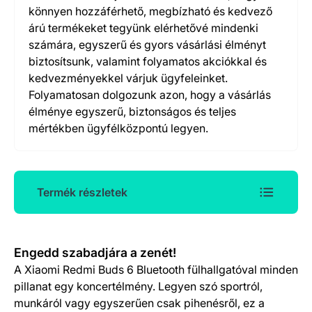
könnyen hozzáférhető, megbízható és kedvező
árú termékeket tegyünk elérhetővé mindenki
számára, egyszerű és gyors vásárlási élményt
biztosítsunk, valamint folyamatos akciókkal és
kedvezményekkel várjuk ügyfeleinket.
Folyamatosan dolgozunk azon, hogy a vásárlás
élménye egyszerű, biztonságos és teljes
mértékben ügyfélközpontú legyen.
Termék részletek
Termék részletek
Engedd szabadjára a zenét!
A Xiaomi Redmi Buds 6 Bluetooth fülhallgatóval minden
pillanat egy koncertélmény. Legyen szó sportról,
munkáról vagy egyszerűen csak pihenésről, ez a