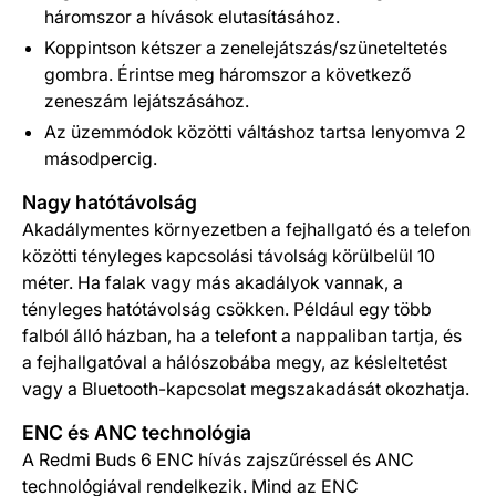
háromszor a hívások elutasításához.
Koppintson kétszer a zenelejátszás/szüneteltetés
gombra. Érintse meg háromszor a következő
zeneszám lejátszásához.
Az üzemmódok közötti váltáshoz tartsa lenyomva 2
másodpercig.
Nagy hatótávolság
Akadálymentes környezetben a fejhallgató és a telefon
közötti tényleges kapcsolási távolság körülbelül 10
méter. Ha falak vagy más akadályok vannak, a
tényleges hatótávolság csökken. Például egy több
falból álló házban, ha a telefont a nappaliban tartja, és
a fejhallgatóval a hálószobába megy, az késleltetést
vagy a Bluetooth-kapcsolat megszakadását okozhatja.
ENC és ANC technológia
A Redmi Buds 6 ENC hívás zajszűréssel és ANC
technológiával rendelkezik. Mind az ENC