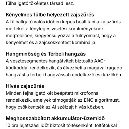
fülhallgató tökéletes társad lesz.
Kényelmes fülbe helyezett zajszűrés
A fülhallgató valós időben képes beállítani a zajszűrés
mértékét a tényleges viselési körülményeknek
megfelelően, kiegyensúlyozva a fülnyomást, hogy a
kényelmet és a zajcsökkentést kombinálja.
Hangminőség és Térbeli hangzás
A veszteségmentes hangátvitelt biztosító AAC-
kódkóddal rendelkezik, és élvezheti a magával ragadó
hangzást a térbeli hangzással rendelkező eszközökön.
Hívás zajszűrés
Minden fejhallgató két beépített mikrofonnal
rendelkezik, amelyek támogatják az ENC algoritmust,
hogy csökkentsék az AI szélzajt hívás közben.
Meghosszabbított akkumulátor-üzemidő
10 óra lejátszási időt biztosít töltésenként, töltőtokkal