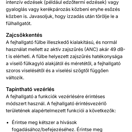
intenzív edzések (például edzőtermi edzések) vagy
gyaloglás vagy kerékpározás közbeni enyhe esőzés
közben is. Javasoljuk, hogy izzadás után törölje le a
fülhallgatót.
Zajcsökkentés
A fejhallgató fülbe illeszkedő kialakítású, és normál
használat mellett az aktív zajszűrés (ANC) akár 49 dB-
t is elérheti. A fülbe helyezett zajszűrés hatékonysága
a viselő fülkagyló alakjától és méretétől, a fejhallgató
szoros viselésétől és a viselési szögtől függően
változik.
Tapintható vezérlés
A fejhallgató a funkciók vezérlésére érintéses
módszert használ. A fejhallgató érintésvezérlő
területének alapértelmezett funkciói a következők:
Érintse meg kétszer a hívások
fogadásához/befejezéséhez. Érintse meg