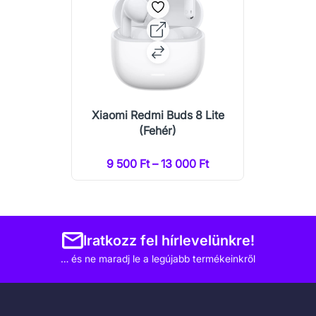
Xiaomi Redmi Buds 8 Lite
(Fehér)
9 500 Ft – 13 000 Ft
Iratkozz fel hírlevelünkre!
… és ne maradj le a legújabb termékeinkről