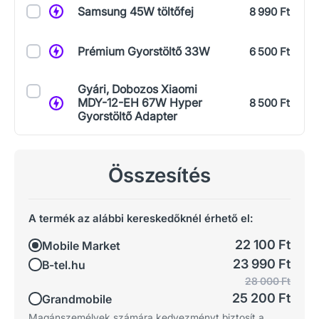
Samsung 45W töltőfej
8 990 Ft
Prémium Gyorstöltő 33W
6 500 Ft
Gyári, Dobozos Xiaomi
MDY-12-EH 67W Hyper
8 500 Ft
Gyorstöltő Adapter
Összesítés
A termék az alábbi kereskedőknél érhető el:
22 100 Ft
Mobile Market
23 990 Ft
B-tel.hu
28 000 Ft
25 200 Ft
Grandmobile
Magánszemélyek számára kedvezményt biztosít a