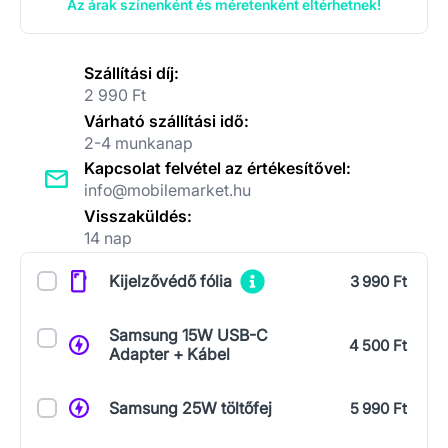
Az árak színenként és méretenként eltérhetnek!
Szállítási díj:
2 990 Ft
Várható szállítási idő:
2-4 munkanap
Kapcsolat felvétel az értékesítővel:
info@mobilemarket.hu
Visszaküldés:
14 nap
Kiegészítők
Kijelzővédő fólia
3 990 Ft
Samsung 15W USB-C
4 500 Ft
Adapter + Kábel
Samsung 25W töltőfej
5 990 Ft