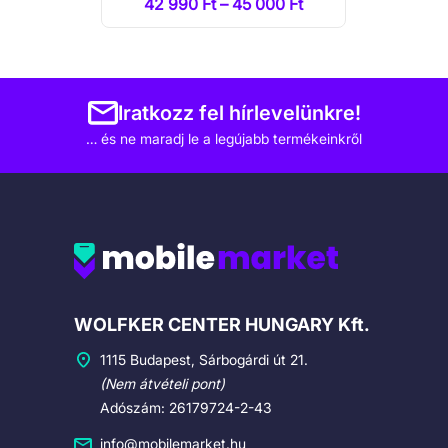
42 990 Ft – 45 000 Ft
Iratkozz fel hírlevelünkre!
… és ne maradj le a legújabb termékeinkről
Cégadatok
WOLFKER CENTER HUNGARY Kft.
1115 Budapest, Sárbogárdi út 21.
(Nem átvételi pont)
Adószám: 26179724-2-43
info@mobilemarket.hu