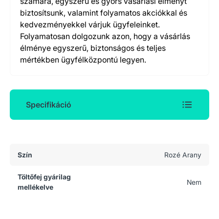
számára, egyszerű és gyors vásárlási élményt
biztosítsunk, valamint folyamatos akciókkal és
kedvezményekkel várjuk ügyfeleinket.
Folyamatosan dolgozunk azon, hogy a vásárlás
élménye egyszerű, biztonságos és teljes
mértékben ügyfélközpontú legyen.
Specifikáció
Általános adatok
Szín
Rozé Arany
Töltőfej gyárilag
Nem
mellékelve