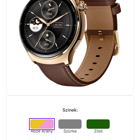
Színek:
Rozé Arany
Szürke
Zöld