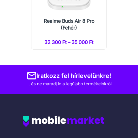
Realme Buds Air 8 Pro
(Fehér)
32 300 Ft – 35 000 Ft
Iratkozz fel hírlevelünkre!
… és ne maradj le a legújabb termékeinkről