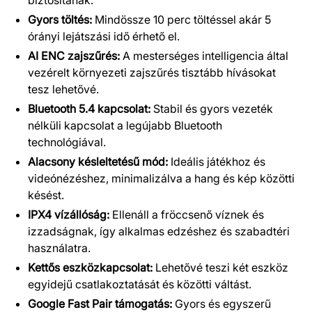
biztosítanak.
Gyors töltés:
Mindössze 10 perc töltéssel akár 5
órányi lejátszási idő érhető el.
AI ENC zajszűrés:
A mesterséges intelligencia által
vezérelt környezeti zajszűrés tisztább hívásokat
tesz lehetővé.
Bluetooth 5.4 kapcsolat:
Stabil és gyors vezeték
nélküli kapcsolat a legújabb Bluetooth
technológiával.
Alacsony késleltetésű mód:
Ideális játékhoz és
videónézéshez, minimalizálva a hang és kép közötti
késést.
IPX4 vízállóság:
Ellenáll a fröccsenő víznek és
izzadságnak, így alkalmas edzéshez és szabadtéri
használatra.
Kettős eszközkapcsolat:
Lehetővé teszi két eszköz
egyidejű csatlakoztatását és közötti váltást.
Google Fast Pair támogatás:
Gyors és egyszerű