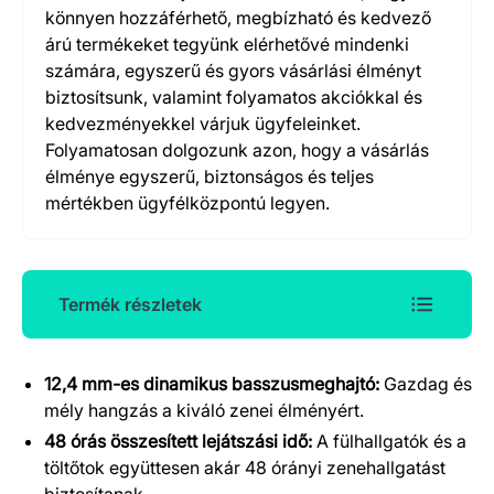
könnyen hozzáférhető, megbízható és kedvező
árú termékeket tegyünk elérhetővé mindenki
számára, egyszerű és gyors vásárlási élményt
biztosítsunk, valamint folyamatos akciókkal és
kedvezményekkel várjuk ügyfeleinket.
Folyamatosan dolgozunk azon, hogy a vásárlás
élménye egyszerű, biztonságos és teljes
mértékben ügyfélközpontú legyen.
Termék részletek
12,4 mm-es dinamikus basszusmeghajtó:
Gazdag és
Termék részletek
mély hangzás a kiváló zenei élményért.
48 órás összesített lejátszási idő:
A fülhallgatók és a
töltőtok együttesen akár 48 órányi zenehallgatást