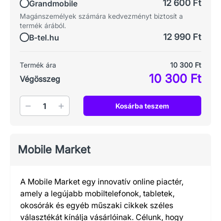
12 600 Ft
Grandmobile
Magánszemélyek számára kedvezményt biztosít a
termék árából.
12 990 Ft
B-tel.hu
Termék ára
10 300 Ft
10 300 Ft
Végösszeg
Mennyiség
Kosárba teszem
Mobile Market
A Mobile Market egy innovatív online piactér,
amely a legújabb mobiltelefonok, tabletek,
okosórák és egyéb műszaki cikkek széles
választékát kínálja vásárlóinak. Célunk, hogy