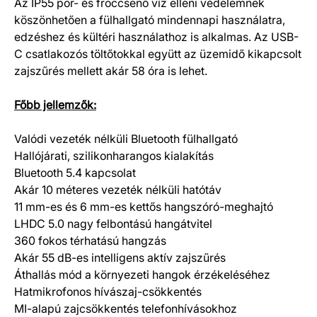
Az IP55 por- és fröccsenő víz elleni védelemnek
köszönhetően a fülhallgató mindennapi használatra,
edzéshez és kültéri használathoz is alkalmas. Az USB-
C csatlakozós töltőtokkal együtt az üzemidő kikapcsolt
zajszűrés mellett akár 58 óra is lehet.
Főbb jellemzők:
Valódi vezeték nélküli Bluetooth fülhallgató
Hallójárati, szilikonharangos kialakítás
Bluetooth 5.4 kapcsolat
Akár 10 méteres vezeték nélküli hatótáv
11 mm-es és 6 mm-es kettős hangszóró-meghajtó
LHDC 5.0 nagy felbontású hangátvitel
360 fokos térhatású hangzás
Akár 55 dB-es intelligens aktív zajszűrés
Áthallás mód a környezeti hangok érzékeléséhez
Hatmikrofonos hívászaj-csökkentés
MI-alapú zajcsökkentés telefonhívásokhoz