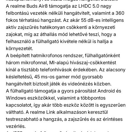
A realme Buds Air8 támogatja az LHDC 5.0 nagy
felbontású vezeték nélküli hangátvitelt, valamint a 360
fokos térhatású hangzást. Az akár 55 dB-es intelligens
aktív zajszűrés hatékonyan csökkenti a környezeti
zajokat, míg az áthallás mód lehetővé teszi, hogy a
felhasználó a fülhallgató kivétele nélkül is hallja a
környezetét.
A beépített hatmikrofonos rendszer, fülhallgatónként
három mikrofonnal, MI-alapú hívászaj-csökkentést
kínál a tisztább telefonhívások érdekében. Az alacsony
késleltetésű, 45 ms-os gamer mód gyorsabb
hangátvitelt biztosít játék és videónézés közben.
A fülhallgató támogatja a gyors párosítást Android és
Windows eszközökkel, valamint a többpontos
kapcsolatot, így akár több eszköz között is egyszerűen
váltható. A realme Link alkalmazáson keresztül
testreszabható a hangzás, a zajszűrés és az érintéses
vezérlés.