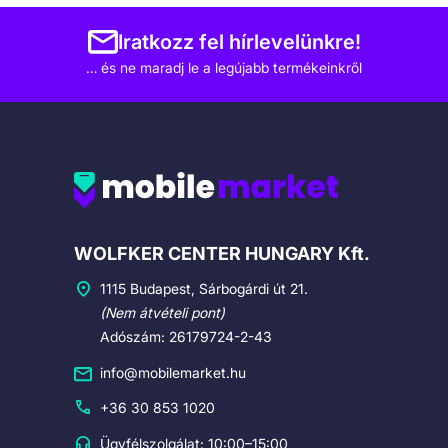
Iratkozz fel hírlevelünkre!
… és ne maradj le a legújabb termékeinkről
Cégadatok
WOLFKER CENTER HUNGARY Kft.
1115 Budapest, Sárbogárdi út 21.
(Nem átvételi pont)
Adószám: 26179724-2-43
info@mobilemarket.hu
+36 30 853 1020
Ügyfélszolgálat: 10:00–15:00