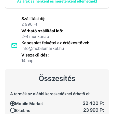
Az árak színenként és méretenként eltérhetnek!
Szállítási díj:
2 990 Ft
Várható szállítási idő:
2-4 munkanap
Kapcsolat felvétel az értékesítővel:
info@mobilemarket.hu
Visszaküldés:
14 nap
Összesítés
A termék az alábbi kereskedőknél érhető el:
22 400 Ft
Mobile Market
23 990 Ft
B-tel.hu