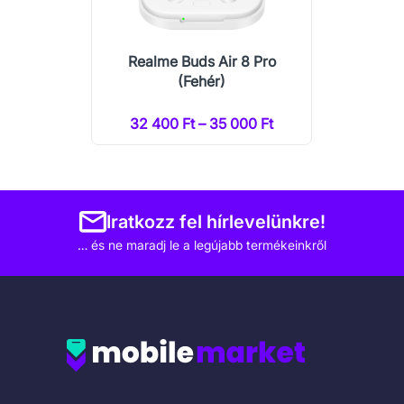
Realme Buds Air 8 Pro
(Fehér)
32 400 Ft – 35 000 Ft
Iratkozz fel hírlevelünkre!
… és ne maradj le a legújabb termékeinkről