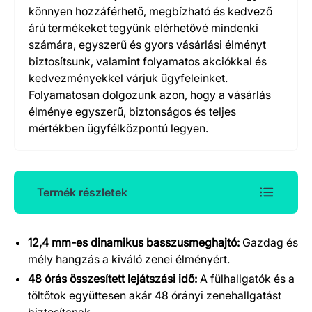
könnyen hozzáférhető, megbízható és kedvező
árú termékeket tegyünk elérhetővé mindenki
számára, egyszerű és gyors vásárlási élményt
biztosítsunk, valamint folyamatos akciókkal és
kedvezményekkel várjuk ügyfeleinket.
Folyamatosan dolgozunk azon, hogy a vásárlás
élménye egyszerű, biztonságos és teljes
mértékben ügyfélközpontú legyen.
Termék részletek
12,4 mm-es dinamikus basszusmeghajtó:
Gazdag és
Termék részletek
mély hangzás a kiváló zenei élményért.
48 órás összesített lejátszási idő:
A fülhallgatók és a
töltőtok együttesen akár 48 órányi zenehallgatást