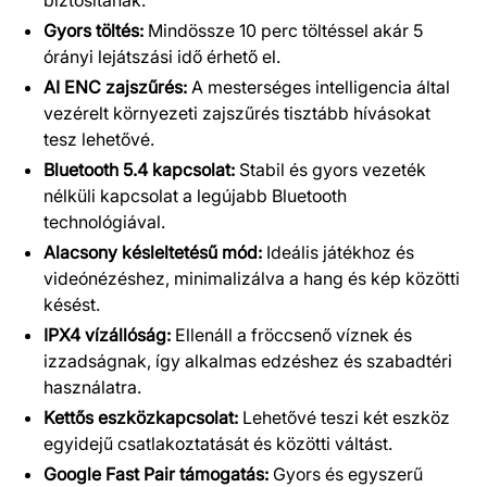
biztosítanak.
Gyors töltés:
Mindössze 10 perc töltéssel akár 5
órányi lejátszási idő érhető el.
AI ENC zajszűrés:
A mesterséges intelligencia által
vezérelt környezeti zajszűrés tisztább hívásokat
tesz lehetővé.
Bluetooth 5.4 kapcsolat:
Stabil és gyors vezeték
nélküli kapcsolat a legújabb Bluetooth
technológiával.
Alacsony késleltetésű mód:
Ideális játékhoz és
videónézéshez, minimalizálva a hang és kép közötti
késést.
IPX4 vízállóság:
Ellenáll a fröccsenő víznek és
izzadságnak, így alkalmas edzéshez és szabadtéri
használatra.
Kettős eszközkapcsolat:
Lehetővé teszi két eszköz
egyidejű csatlakoztatását és közötti váltást.
Google Fast Pair támogatás:
Gyors és egyszerű