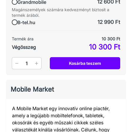
12 600 Ft
Grandmobile
Magánszemélyek számára kedvezményt biztosít a
termék árából.
12 990 Ft
B-tel.hu
Termék ára
10 300 Ft
10 300 Ft
Végösszeg
Mennyiség
Kosárba teszem
Mobile Market
A Mobile Market egy innovatív online piactér,
amely a legújabb mobiltelefonok, tabletek,
okosórák és egyéb műszaki cikkek széles
választékát kínálja vásárlóinak. Célunk, hogy