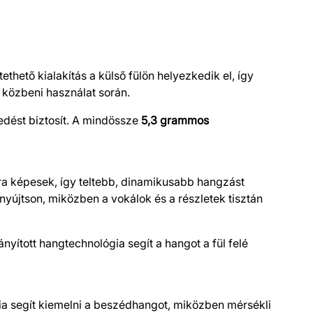
ptethető kialakítás a külső fülön helyezkedik el, így
 közbeni használat során.
edést biztosít. A mindössze
5,3 grammos
 képesek, így teltebb, dinamikusabb hangzást
nyújtson, miközben a vokálok és a részletek tisztán
yított hangtechnológia segít a hangot a fül felé
ia segít kiemelni a beszédhangot, miközben mérsékli