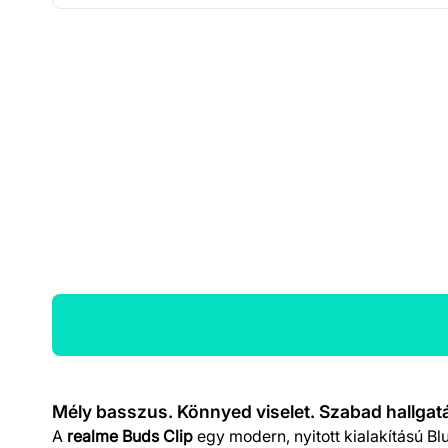
Termék részletek
Mély basszus. Könnyed viselet. Szabad hallgat
A
realme Buds Clip
egy modern, nyitott kialakítású Bl