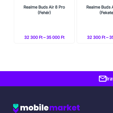
hér)
Realme Buds Air 8 Pro
Realme Buds A
(Fehér)
(Fekete
t
32 300 Ft – 35 000 Ft
32 300 Ft – 3
Ir