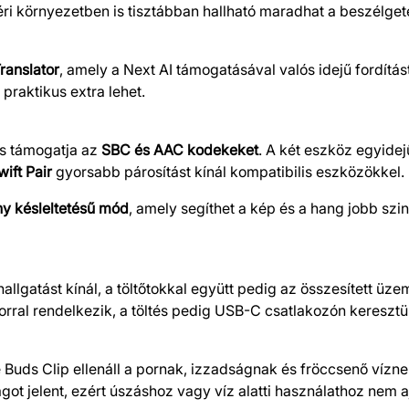
ltéri környezetben is tisztábban hallható maradhat a beszélget
Translator
, amely a Next AI támogatásával valós idejű fordítás
praktikus extra lehet.
és támogatja az
SBC és AAC kodekeket
. A két eszköz egyidej
ift Pair
gyorsabb párosítást kínál kompatibilis eszközökkel.
y késleltetésű mód
, amely segíthet a kép és a hang jobb sz
allgatást kínál, a töltőtokkal együtt pedig az összesített üz
ral rendelkezik, a töltés pedig USB-C csatlakozón keresztül
 Buds Clip ellenáll a pornak, izzadságnak és fröccsenő vízne
ágot jelent, ezért úszáshoz vagy víz alatti használathoz nem a