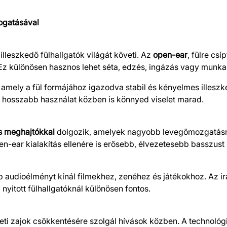
mogatásával
lleszkedő fülhallgatók világát követi. Az
open-ear
, fülre csí
 Ez különösen hasznos lehet séta, edzés, ingázás vagy munka
 amely a fül formájához igazodva stabil és kényelmes illeszk
p hosszabb használat közben is könnyed viselet marad.
s meghajtókkal
dolgozik, amelyek nagyobb levegőmozgatásra
en-ear kialakítás ellenére is erősebb, élvezetesebb basszust 
udioélményt kínál filmekhez, zenéhez és játékokhoz. Az irán
 nyitott fülhallgatóknál különösen fontos.
ti zajok csökkentésére szolgál hívások közben. A technológ