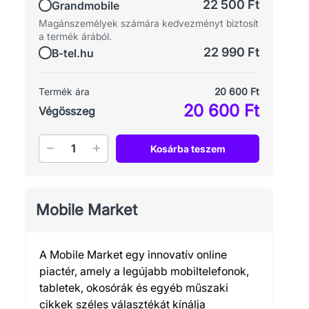
22 500 Ft
Grandmobile
Magánszemélyek számára kedvezményt biztosít
a termék árából.
22 990 Ft
B-tel.hu
Termék ára
20 600 Ft
20 600 Ft
Végösszeg
Mennyiség
Kosárba teszem
Mobile Market
A Mobile Market egy innovatív online
piactér, amely a legújabb mobiltelefonok,
tabletek, okosórák és egyéb műszaki
cikkek széles választékát kínálja