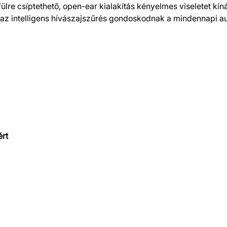
re csíptethető, open-ear kialakítás kényelmes viseletet kín
 az intelligens hívászajszűrés gondoskodnak a mindennapi a
ért