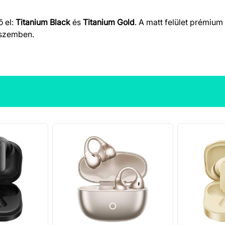
ő el:
Titanium Black
és
Titanium Gold
. A matt felület prémium
l szemben.