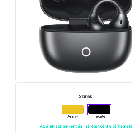
Színek:
Arany
Fekete
Az árak színenként és méretenként eltérhetnek