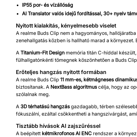
IP55 por- és vízállóság
AI Translator valós idejű fordítással, 30+ nyelv tá
Nyitott kialakítás, kényelmesebb viselet
A realme Buds Clip nem a hagyományos, hallójáratba i
zenehallgatás közben is hallható marad a környezet.
A
Titanium-Fit Design
memória titán C-híddal készült,
fülhallgatónkénti tömegnek köszönhetően a Buds Cli
Erőteljes hangzás nyitott formában
A realme Buds Clip
11 mm-es, kétmágneses dinamiku
biztosítanak. A
NextBass algoritmus
célja, hogy az op
szólalnak meg.
A
3D térhatású hangzás
gazdagabb, térben szélesebb a
fókuszálni, ezáltal csökkentheti a hangszivárgást, ami
Tisztább hívások AI zajszűréssel
A beépített
kétmikrofonos AI ENC
rendszer a környeze