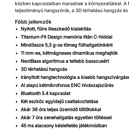
közben kapcsolatban maradnak a környezetükkel. A fül
teljesítményű hangszórók, a 3D térhatású hangzás és
Főbb jellemzők
Nyitott, fülre illeszkedő kialakítás
Titanium-Fit Design memória titán C-híddal
Mindössze 5,3 g-os tömeg fülhallgatónként
11 mm-es, kétmágneses dinamikus meghajtók
NextBass algoritmus a teltebb basszusért
3D térhatású hangzás
Irányított hangtechnológia a kisebb hangszivárgás
AI alapú kétmikrofonos ENC hívászajszűrés
Bluetooth 5.4 kapcsolat
Két eszköz egyidejű csatlakoztatása
Akár 36 óra teljes üzemidő töltőtokkal
Akár 7 óra zenehallgatás egyetlen töltéssel
45 ms alacsony késleltetés játékmódban