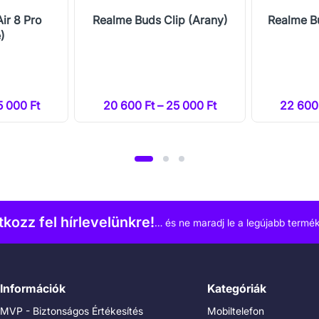
ir 8 Pro
Realme Buds Clip (Arany)
Realme Bu
)
5 000 Ft
20 600 Ft – 25 000 Ft
22 600 
atkozz fel hírlevelünkre!
… és ne maradj le a legújabb termék
Információk
Kategóriák
MVP - Biztonságos Értékesítés
Mobiltelefon