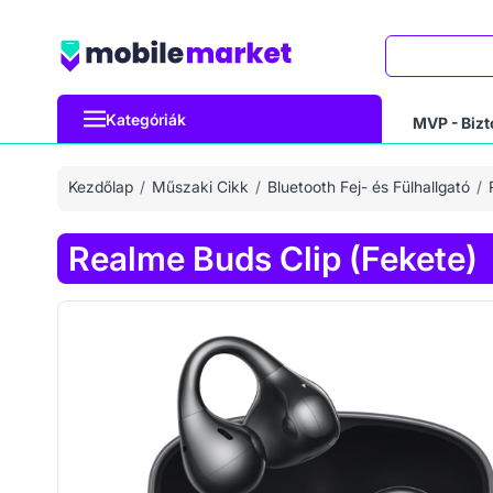
Keresés
Kategóriák
MVP - Bizt
Kezdőlap
Műszaki Cikk
Bluetooth Fej- és Fülhallgató
Realme Buds Clip (Fekete)