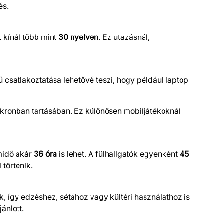
és.
t kínál több mint
30 nyelven
. Ez utazásnál,
ű csatlakoztatása lehetővé teszi, hogy például laptop
inkronban tartásában. Ez különösen mobiljátékoknál
emidő akár
36 óra
is lehet. A fülhallgatók egyenként
45
 történik.
k, így edzéshez, sétához vagy kültéri használathoz is
jánlott.