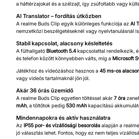
a háttérzajokat és a szélzajt, így zsúfoltabb vagy kü
AI Translator – fordítás útközben
A realme Buds Clip egyik különleges funkciója az
AI 
nemzetközi beszélgetéseknél vagy nyelvtanulásnál is 
Stabil kapcsolat, alacsony késleltetés
A fülhallgató
Bluetooth 5.4
kapcsolattal rendelkezik, 
és telefon között könnyebben válts, míg a
Microsoft Sw
Játékhoz és videózáshoz hasznos a
45 ms-os alacson
vagy videós tartalmaknál jön jól.
Akár 36 órás üzemidő
A realme Buds Clip egyetlen töltéssel akár
7 óra
zeneh
mAh
, a töltőtok pedig
530 mAh
kapacitású akkumulátor
Mindennapokra és aktív használatra
Az
IP55 por- és vízállósági besorolás
alapján a realme
jó választás lehet. Fontos, hogy ez nem teljes vízállós