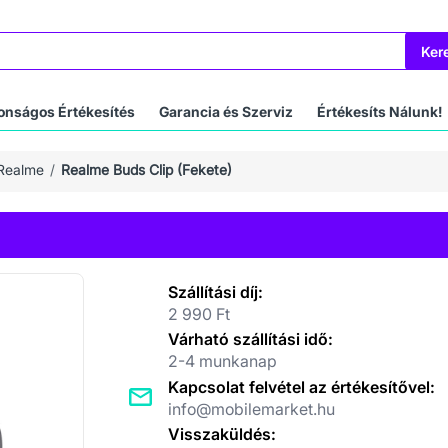
Ker
onságos Értékesítés
Garancia és Szerviz
Értékesíts Nálunk!
Realme
Realme Buds Clip (Fekete)
Szállítási díj:
2 990 Ft
Várható szállítási idő:
2-4 munkanap
Kapcsolat felvétel az értékesítővel:
info@mobilemarket.hu
Visszaküldés: