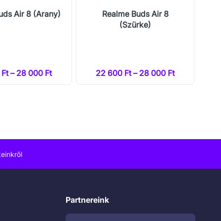
ds Air 8 (Arany)
Realme Buds Air 8
R
(Szürke)
Ft – 28 000 Ft
22 600 Ft – 28 000 Ft
einkről
Partnereink