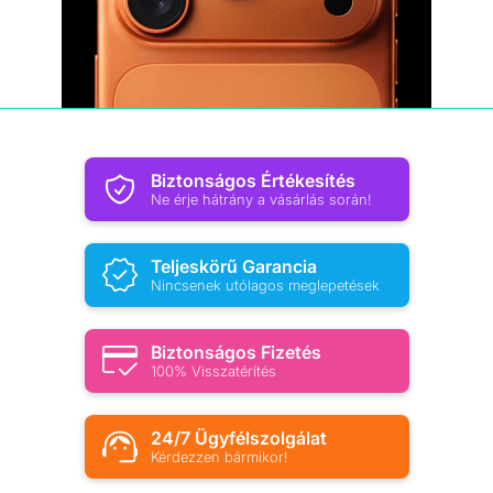
Biztonságos Értékesítés
Ne érje hátrány a vásárlás során!
Teljeskörű Garancia
Nincsenek utólagos meglepetések
Biztonságos Fizetés
100% Visszatérítés
24/7 Ügyfélszolgálat
Kérdezzen bármikor!