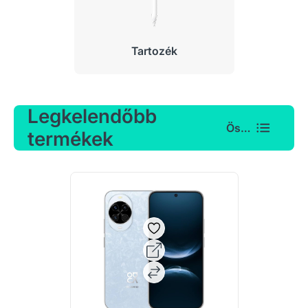
Tartozék
Legkelendőbb
Összes
termékek