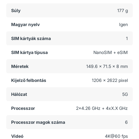
Súly
177 g
Magyar nyelv
Igen
SIM kártyák száma
1
SIM kártya típusa
NanoSIM + eSIM
Méretek
149.6 x 71.5 x 8 mm
Kijelző felbontás
1206 x 2622 pixel
Hálózat
5G
Processzor
2x4.26 GHz + 4xX.X GHz
Processzor magok száma
6
Videó
4K@60 fps