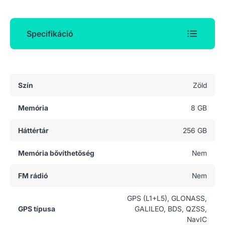
Specifikáció
Általános adatok
Szín
Zöld
Memória
8 GB
Háttértár
256 GB
Memória bővíthetőség
Nem
FM rádió
Nem
GPS (L1+L5), GLONASS,
GPS típusa
GALILEO, BDS, QZSS,
NavIC