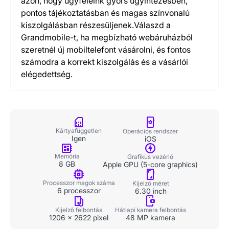
azon, hogy ügyfeleink gyors ügyintézésben,
pontos tájékoztatásban és magas színvonalú
kiszolgálásban részesüljenek.Válaszd a
Grandmobile-t, ha megbízható webáruházból
szeretnél új mobiltelefont vásárolni, és fontos
számodra a korrekt kiszolgálás és a vásárlói
elégedettség.
Kártyafüggetlen
Operációs rendszer
Igen
iOS
Memória
Grafikus vezérlő
8 GB
Apple GPU (5-core graphics)
Processzor magok száma
Kijelző méret
6 processzor
6.30 inch
Kijelző felbontás
Hátlapi kamera felbontás
1206 x 2622 pixel
48 MP kamera