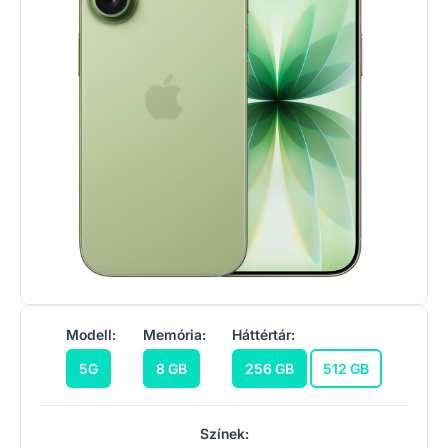
Modell:
Memória:
Háttértár:
5G
8 GB
256 GB
512 GB
Színek: