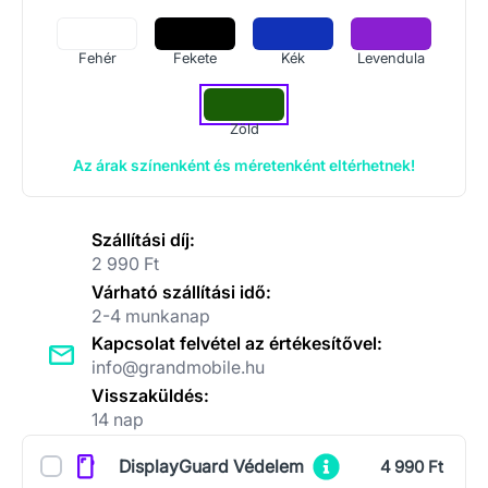
Fehér
Fekete
Kék
Levendula
Zöld
Az árak színenként és méretenként eltérhetnek!
Szállítási díj:
2 990 Ft
Várható szállítási idő:
2-4 munkanap
Kapcsolat felvétel az értékesítővel:
info@grandmobile.hu
Visszaküldés:
14 nap
Kiegészítők
DisplayGuard Védelem
4 990 Ft