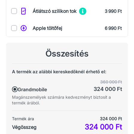
Átlátszó szilikon tok
3 990 Ft
Apple töltőfej
6 990 Ft
Összesítés
A termék az alábbi kereskedőknél érhető el:
360 000 Ft
324 000 Ft
Grandmobile
Magánszemélyek számára kedvezményt biztosít a
termék árából.
Termék ára
324 000 Ft
324 000 Ft
Végösszeg