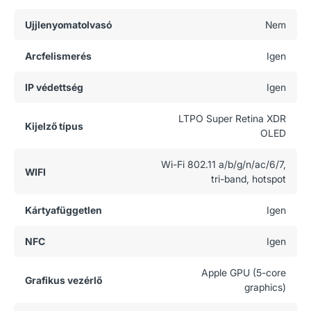
Ujjlenyomatolvasó
Nem
Arcfelismerés
Igen
IP védettség
Igen
LTPO Super Retina XDR
Kijelző típus
OLED
Wi-Fi 802.11 a/b/g/n/ac/6/7,
WIFI
tri-band, hotspot
Kártyafüggetlen
Igen
NFC
Igen
Apple GPU (5-core
Grafikus vezérlő
graphics)