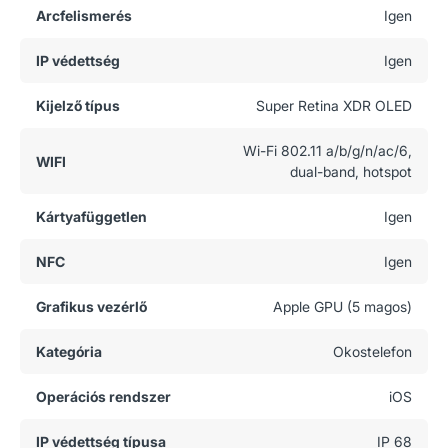
Arcfelismerés
Igen
IP védettség
Igen
Kijelző típus
Super Retina XDR OLED
Wi-Fi 802.11 a/b/g/n/ac/6,
WIFI
dual-band, hotspot
Kártyafüggetlen
Igen
NFC
Igen
Grafikus vezérlő
Apple GPU (5 magos)
Kategória
Okostelefon
Operációs rendszer
iOS
IP védettség típusa
IP 68