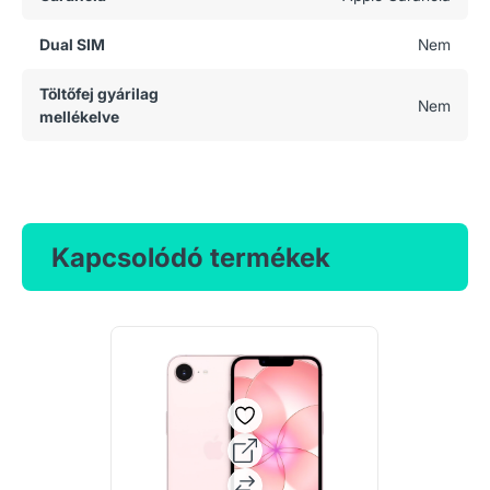
Dual SIM
Nem
Töltőfej gyárilag
Nem
mellékelve
Kapcsolódó termékek