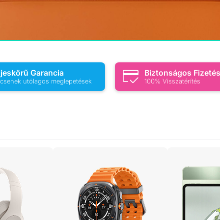
ljeskörű Garancia
Biztonságos Fizeté
csenek utólagos meglepetések
100% Visszatérítés