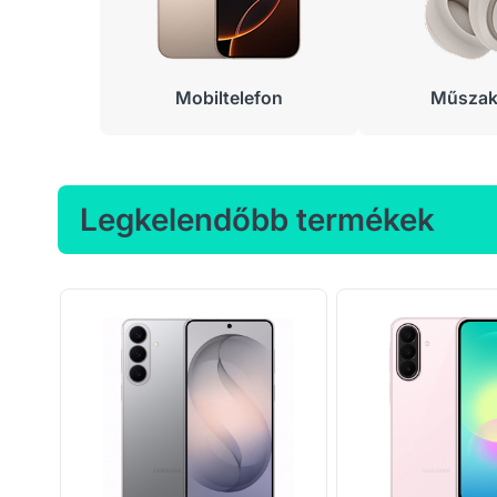
Mobiltelefon
Műszaki
Legkelendőbb termékek