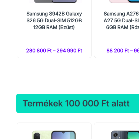
 5G
Samsung S942B Galaxy
Samsung A276
te)
S26 5G Dual-SIM 512GB
A27 5G Dual-S
12GB RAM (Ezüst)
6GB RAM (Róz
Ft
280 800 Ft – 294 990 Ft
88 200 Ft – 9
Termékek 100 000 Ft alatt