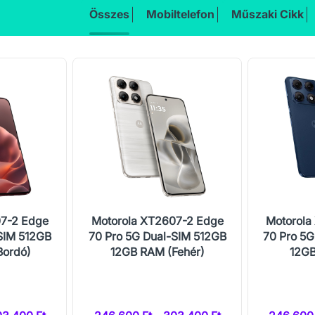
Összes
Mobiltelefon
Műszaki Cikk
07-2 Edge
Motorola XT2607-2 Edge
Motorola
SIM 512GB
70 Pro 5G Dual-SIM 512GB
70 Pro 5G
Bordó)
12GB RAM (Fehér)
12GB