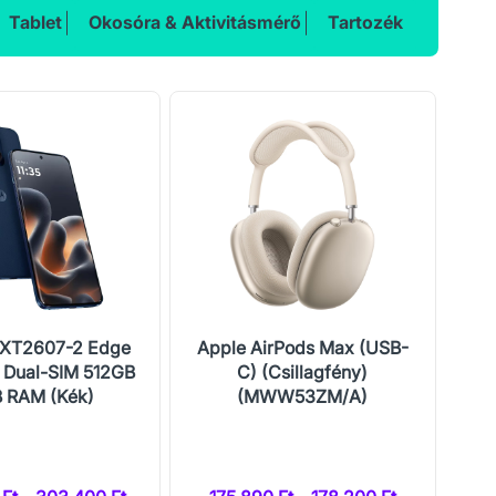
Tablet
Okosóra & Aktivitásmérő
Tartozék
 XT2607-2 Edge
Apple AirPods Max (USB-
Ho
 Dual-SIM 512GB
C) (Csillagfény)
 RAM (Kék)
(MWW53ZM/A)