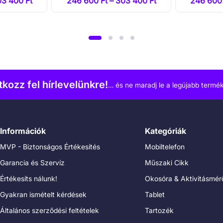
03 400 Ft
246 600 Ft – 303 400 Ft
246 600 
atkozz fel hírlevelünkre!
… és ne maradj le a legújabb termék
Információk
Kategóriák
MVP - Biztonságos Értékesítés
Mobiltelefon
Garancia és Szervíz
Műszaki Cikk
Értékesíts nálunk!
Okosóra & Aktivitásmér
Gyakran ismételt kérdések
Tablet
Általános szerződési feltételek
Tartozék