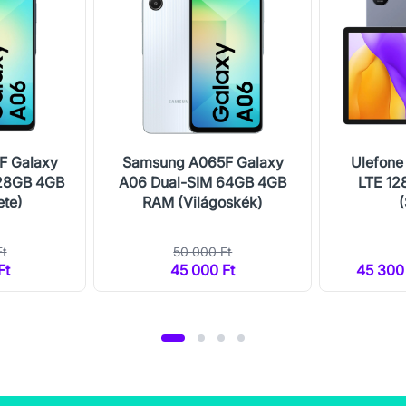
F Galaxy
Samsung A065F Galaxy
Ulefone
128GB 4GB
A06 Dual-SIM 64GB 4GB
LTE 1
ete)
RAM (Világoskék)
Ft
50 000 Ft
Ft
45 000 Ft
45 300 