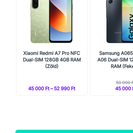
N
Xiaomi Redmi A7 Pro NFC
Samsung A065
IFI
Dual-SIM 128GB 4GB RAM
A06 Dual-SIM 
t)
(Zöld)
RAM (Fek
50 000 
t
45 000 Ft – 52 990 Ft
45 000 