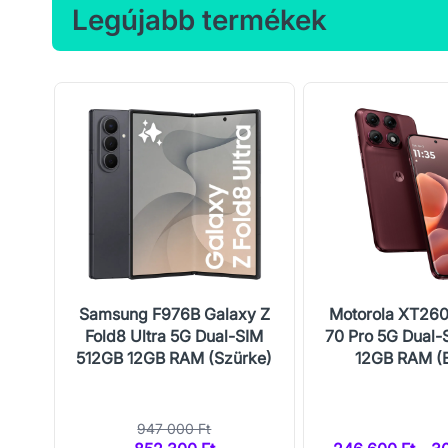
Legújabb termékek
5G
Samsung F976B Galaxy Z
Motorola XT26
B
Fold8 Ultra 5G Dual-SIM
70 Pro 5G Dual-
512GB 12GB RAM (Szürke)
12GB RAM (
947 000 Ft