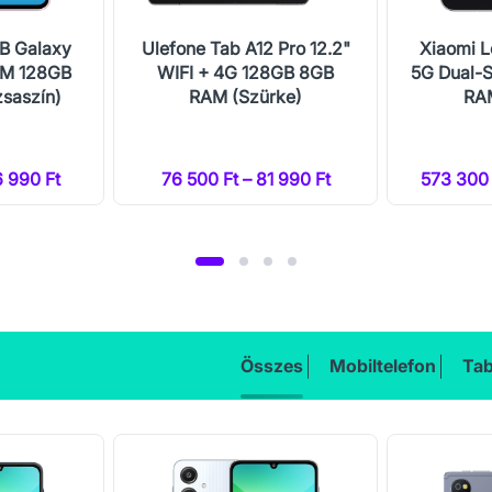
B Galaxy
Ulefone Tab A12 Pro 12.2"
Xiaomi L
IM 128GB
WIFI + 4G 128GB 8GB
5G Dual-
saszín)
RAM (Szürke)
RAM
6 990 Ft
76 500 Ft – 81 990 Ft
573 300 
Összes
Mobiltelefon
Tab