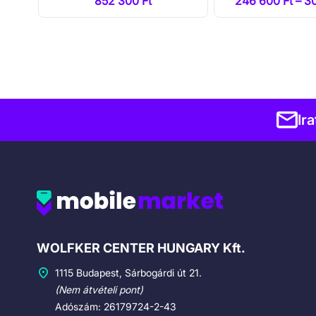
852 300 Ft
246 600 Ft – 3
Ir
Cégadatok
WOLFKER CENTER HUNGARY Kft.
1115 Budapest, Sárbogárdi út 21.
(Nem átvételi pont)
Adószám: 26179724-2-43