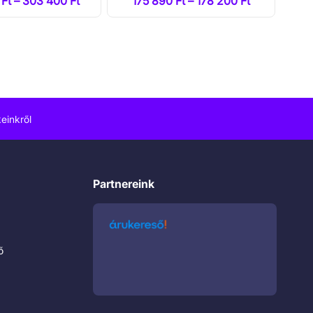
Ft – 303 400 Ft
175 890 Ft – 178 200 Ft
einkről
Partnereink
ő