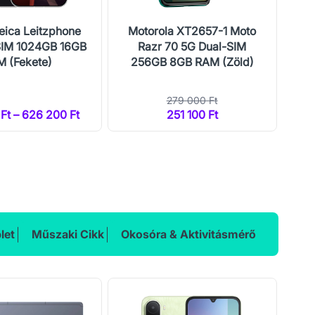
eica Leitzphone
Motorola XT2657-1 Moto
Mo
SIM 1024GB 16GB
Razr 70 5G Dual-SIM
 (Fekete)
256GB 8GB RAM (Zöld)
25
279 000 Ft
Ft – 626 200 Ft
251 100 Ft
2
let
Műszaki Cikk
Okosóra & Aktivitásmérő