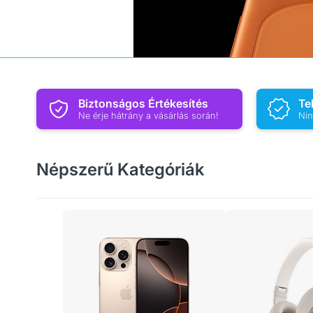
Biztonságos Értékesítés
Te
Ne érje hátrány a vásárlás során!
Nin
Népszerű Kategóriák