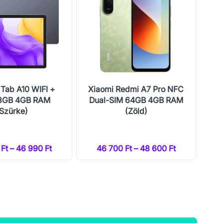
 Tab A10 WIFI +
Xiaomi Redmi A7 Pro NFC
Xi
28GB 4GB RAM
Dual-SIM 64GB 4GB RAM
Du
(Szürke)
(Zöld)
Ft – 46 990 Ft
46 700 Ft – 48 600 Ft