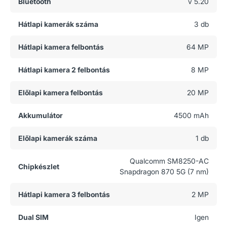
Bluetooth
v 5.20
Hátlapi kamerák száma
3 db
Hátlapi kamera felbontás
64 MP
Hátlapi kamera 2 felbontás
8 MP
Előlapi kamera felbontás
20 MP
Akkumulátor
4500 mAh
Előlapi kamerák száma
1 db
Qualcomm SM8250-AC
Chipkészlet
Snapdragon 870 5G (7 nm)
Hátlapi kamera 3 felbontás
2 MP
Dual SIM
Igen