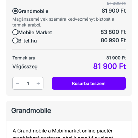
91 000 Ft
81 900 Ft
Grandmobile
Magánszemélyek számára kedvezményt biztosít a
termék árából.
83 800 Ft
Mobile Market
86 990 Ft
B-tel.hu
Termék ára
81 900 Ft
81 900 Ft
Végösszeg
Mennyiség
Kosárba teszem
Grandmobile
A Grandmobile a Mobilmarket online piactér