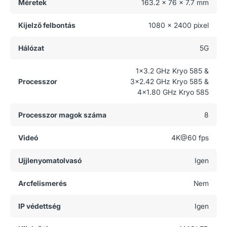
Méretek
163.2 x 76 x 7.7 mm
Kijelző felbontás
1080 x 2400 pixel
Hálózat
5G
1x3.2 GHz Kryo 585 &
Processzor
3x2.42 GHz Kryo 585 &
4x1.80 GHz Kryo 585
Processzor magok száma
8
Videó
4K@60 fps
Ujjlenyomatolvasó
Igen
Arcfelismerés
Nem
IP védettség
Igen