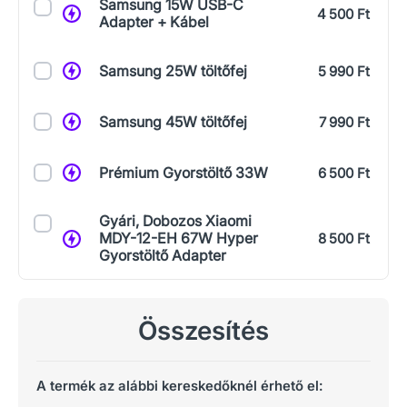
Samsung 15W USB-C
4 500 Ft
Adapter + Kábel
Samsung 25W töltőfej
5 990 Ft
Samsung 45W töltőfej
7 990 Ft
Prémium Gyorstöltő 33W
6 500 Ft
Gyári, Dobozos Xiaomi
MDY-12-EH 67W Hyper
8 500 Ft
Gyorstöltő Adapter
Összesítés
A termék az alábbi kereskedőknél érhető el: