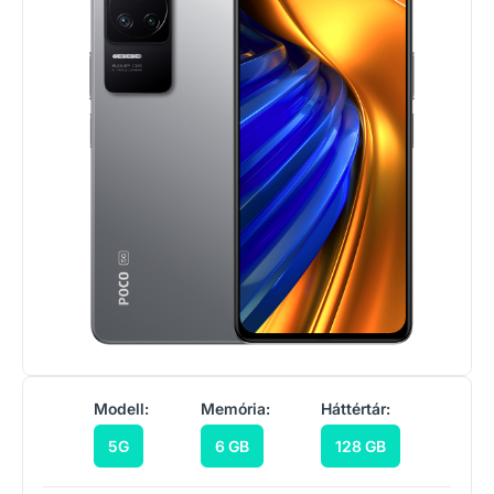
Modell:
Memória:
Háttértár:
5G
6 GB
128 GB