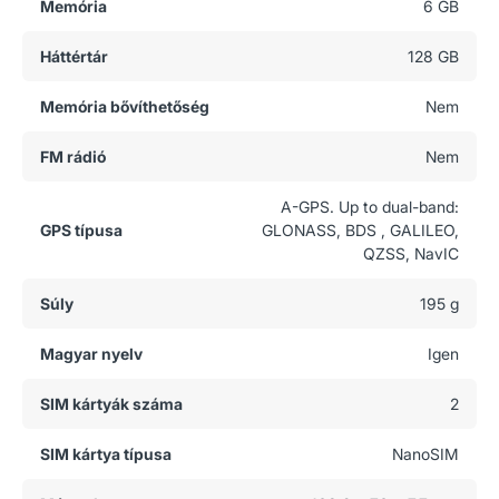
Memória
6 GB
Háttértár
128 GB
Memória bővíthetőség
Nem
FM rádió
Nem
A-GPS. Up to dual-band:
GPS típusa
GLONASS, BDS , GALILEO,
QZSS, NavIC
Súly
195 g
Magyar nyelv
Igen
SIM kártyák száma
2
SIM kártya típusa
NanoSIM