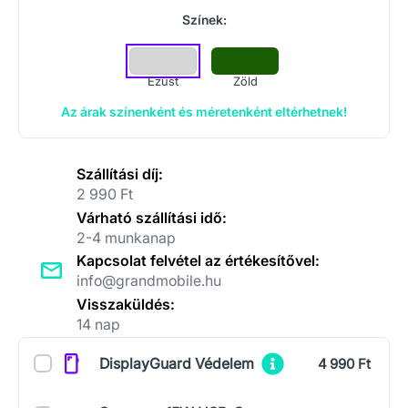
Színek:
Ezüst
Zöld
Az árak színenként és méretenként eltérhetnek!
Szállítási díj:
2 990 Ft
Várható szállítási idő:
2-4 munkanap
Kapcsolat felvétel az értékesítővel:
info@grandmobile.hu
Visszaküldés:
14 nap
Kiegészítők
DisplayGuard Védelem
4 990 Ft