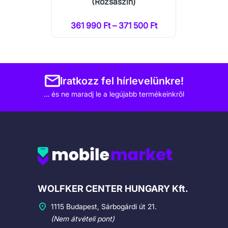
(Rózsaszín)
361 990 Ft – 371 500 Ft
Iratkozz fel hírlevelünkre!
… és ne maradj le a legújabb termékeinkről
Cégadatok
WOLFKER CENTER HUNGARY Kft.
1115 Budapest, Sárbogárdi út 21.
(Nem átvételi pont)