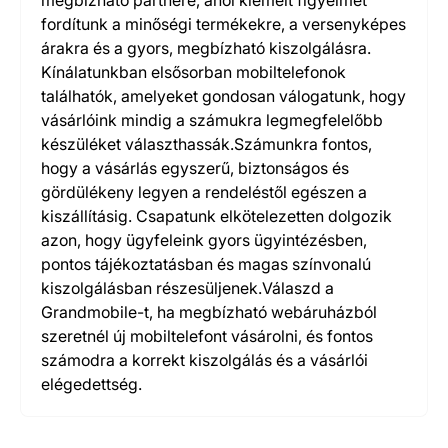
megbízható partnere, ahol kiemelt figyelmet
fordítunk a minőségi termékekre, a versenyképes
árakra és a gyors, megbízható kiszolgálásra.
Kínálatunkban elsősorban mobiltelefonok
találhatók, amelyeket gondosan válogatunk, hogy
vásárlóink mindig a számukra legmegfelelőbb
készüléket választhassák.Számunkra fontos,
hogy a vásárlás egyszerű, biztonságos és
gördülékeny legyen a rendeléstől egészen a
kiszállításig. Csapatunk elkötelezetten dolgozik
azon, hogy ügyfeleink gyors ügyintézésben,
pontos tájékoztatásban és magas színvonalú
kiszolgálásban részesüljenek.Válaszd a
Grandmobile-t, ha megbízható webáruházból
szeretnél új mobiltelefont vásárolni, és fontos
számodra a korrekt kiszolgálás és a vásárlói
elégedettség.