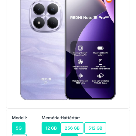
Modell:
Memória:
Háttértár:
5G
12 GB
256 GB
512 GB