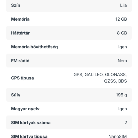
Szín
Lila
Memória
12 GB
Háttértár
8 GB
Memória bővíthetőség
Igen
FM rádió
Nem
GPS, GALILEO, GLONASS,
GPS típusa
QZSS, BDS
Súly
195 g
Magyar nyelv
Igen
SIM kártyák száma
2
SIM kártya típusa
NanoSIM