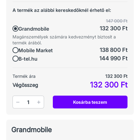
A termék az alábbi kereskedőknél érhető el:
147 000 Ft
132 300 Ft
Grandmobile
Magánszemélyek számára kedvezményt biztosít a
termék árából.
138 800 Ft
Mobile Market
144 990 Ft
B-tel.hu
Termék ára
132 300 Ft
132 300 Ft
Végösszeg
Mennyiség
Kosárba teszem
Grandmobile