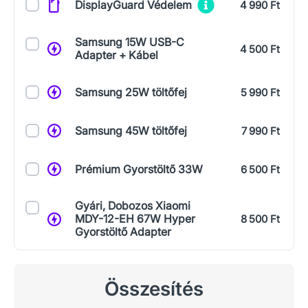
DisplayGuard Védelem
4 990 Ft
Samsung 15W USB-C
4 500 Ft
Adapter + Kábel
Samsung 25W töltőfej
5 990 Ft
Samsung 45W töltőfej
7 990 Ft
Prémium Gyorstöltő 33W
6 500 Ft
Gyári, Dobozos Xiaomi
MDY-12-EH 67W Hyper
8 500 Ft
Gyorstöltő Adapter
Összesítés