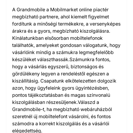
A Grandmobile a Mobilmarket online piactér
megbízható partnere, ahol kiemelt figyelmet
fordítunk a minőségi termékekre, a versenyképes
árakra és a gyors, megbízható kiszolgálásra.
Kínálatunkban elsősorban mobiltelefonok
találhatók, amelyeket gondosan válogatunk, hogy
vásárlóink mindig a számukra legmegfelelőbb
készüléket választhassák.Számunkra fontos,
hogy a vásárlás egyszerű, biztonságos és
gördülékeny legyen a rendeléstől egészen a
kiszállításig. Csapatunk elkötelezetten dolgozik
azon, hogy ügyfeleink gyors ügyintézésben,
pontos tájékoztatásban és magas színvonalú
kiszolgálásban részesüljenek.Válaszd a
Grandmobile-t, ha megbízható webáruházból
szeretnél új mobiltelefont vásárolni, és fontos
számodra a korrekt kiszolgálás és a vásárlói
elégedettség.