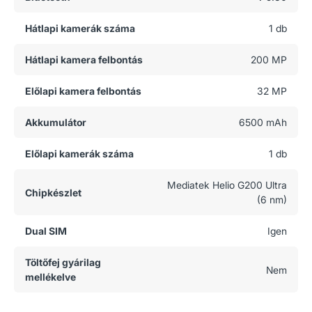
Hátlapi kamerák száma
1 db
Hátlapi kamera felbontás
200 MP
Előlapi kamera felbontás
32 MP
Akkumulátor
6500 mAh
Előlapi kamerák száma
1 db
Mediatek Helio G200 Ultra
Chipkészlet
(6 nm)
Dual SIM
Igen
Töltőfej gyárilag
Nem
mellékelve