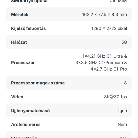
SIM kártya típusa
NanoSIM
Méretek
162.2 x 77.5 x 8.3 mm
Kijelző felbontás
1280 x 2772 pixel
Hálózat
5G
1x4.21 GHz C1-Ultra &
Processzor
3x3.5 GHz C1-Premium &
4x2.7 GHz C1-Pro
Processzor magok száma
8
Videó
8K@30 fps
Ujjlenyomatolvasó
Igen
Arcfelismerés
Nem