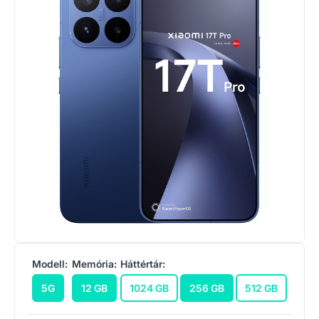
Modell:
Memória:
Háttértár:
5G
12 GB
1024 GB
256 GB
512 GB