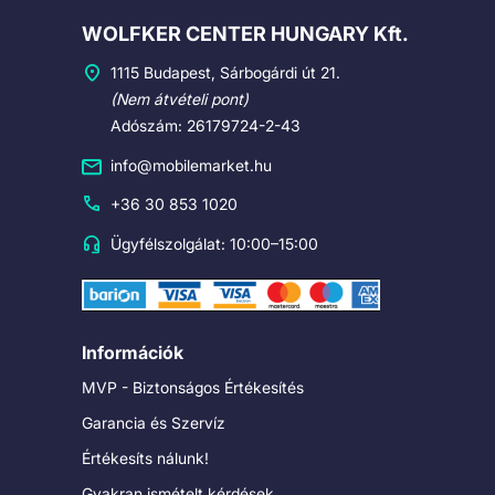
Cégadatok
WOLFKER CENTER HUNGARY Kft.
1115 Budapest, Sárbogárdi út 21.
(Nem átvételi pont)
Adószám: 26179724-2-43
info@mobilemarket.hu
+36 30 853 1020
Ügyfélszolgálat: 10:00–15:00
Információk
MVP - Biztonságos Értékesítés
Garancia és Szervíz
Értékesíts nálunk!
Gyakran ismételt kérdések