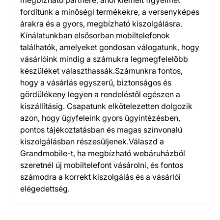
megbízható partnere, ahol kiemelt figyelmet
fordítunk a minőségi termékekre, a versenyképes
árakra és a gyors, megbízható kiszolgálásra.
Kínálatunkban elsősorban mobiltelefonok
találhatók, amelyeket gondosan válogatunk, hogy
vásárlóink mindig a számukra legmegfelelőbb
készüléket választhassák.Számunkra fontos,
hogy a vásárlás egyszerű, biztonságos és
gördülékeny legyen a rendeléstől egészen a
kiszállításig. Csapatunk elkötelezetten dolgozik
azon, hogy ügyfeleink gyors ügyintézésben,
pontos tájékoztatásban és magas színvonalú
kiszolgálásban részesüljenek.Válaszd a
Grandmobile-t, ha megbízható webáruházból
szeretnél új mobiltelefont vásárolni, és fontos
számodra a korrekt kiszolgálás és a vásárlói
elégedettség.