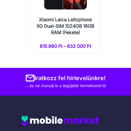
Xiaomi Leica Leitzphone
5G Dual-SIM 1024GB 16GB
RAM (Fekete)
615 990 Ft – 632 000 Ft
Iratkozz fel hírlevelünkre!
… és ne maradj le a legújabb termékeinkről