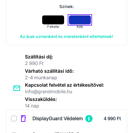
Színek:
Fekete
Kék
Az árak színenként és méretenként eltérhetnek!
Szállítási díj:
2 990 Ft
Várható szállítási idő:
2-4 munkanap
Kapcsolat felvétel az értékesítővel:
info@grandmobile.hu
Visszaküldés:
14 nap
Kiegészítők
DisplayGuard Védelem
4 990 Ft