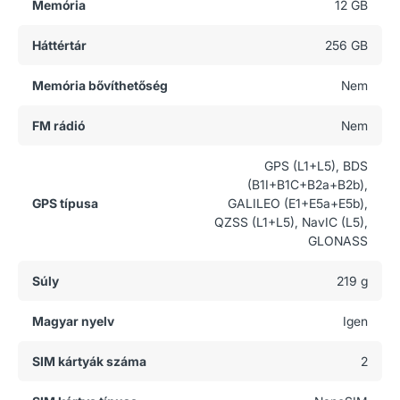
Memória
12 GB
Háttértár
256 GB
Memória bővíthetőség
Nem
FM rádió
Nem
GPS (L1+L5), BDS
(B1I+B1C+B2a+B2b),
GPS típusa
GALILEO (E1+E5a+E5b),
QZSS (L1+L5), NavIC (L5),
GLONASS
Súly
219 g
Magyar nyelv
Igen
SIM kártyák száma
2