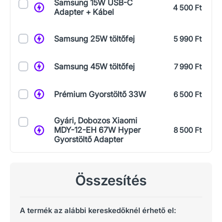
Samsung 15W USB-C
4 500 Ft
Adapter + Kábel
Samsung 25W töltőfej
5 990 Ft
Samsung 45W töltőfej
7 990 Ft
Prémium Gyorstöltő 33W
6 500 Ft
Gyári, Dobozos Xiaomi
MDY-12-EH 67W Hyper
8 500 Ft
Gyorstöltő Adapter
Összesítés
A termék az alábbi kereskedőknél érhető el: