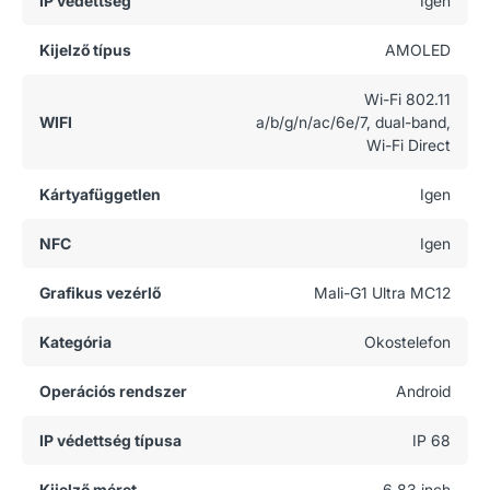
IP védettség
Igen
Kijelző típus
AMOLED
Wi-Fi 802.11
WIFI
a/b/g/n/ac/6e/7, dual-band,
Wi-Fi Direct
Kártyafüggetlen
Igen
NFC
Igen
Grafikus vezérlő
Mali-G1 Ultra MC12
Kategória
Okostelefon
Operációs rendszer
Android
IP védettség típusa
IP 68
Kijelző méret
6.83 inch