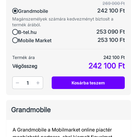
269 000 Ft
242 100 Ft
Grandmobile
Magánszemélyek számára kedvezményt biztosít a
termék árából.
253 090 Ft
B-tel.hu
253 100 Ft
Mobile Market
Termék ára
242 100 Ft
242 100 Ft
Végösszeg
Mennyiség
Kosárba teszem
Grandmobile
A Grandmobile a Mobilmarket online piactér