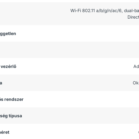
Wi-Fi 802.11 a/b/g/n/ac/6, dual-b
Direc
üggetlen
 vezérlő
Ad
a
Ok
ós rendszer
tség típusa
méret