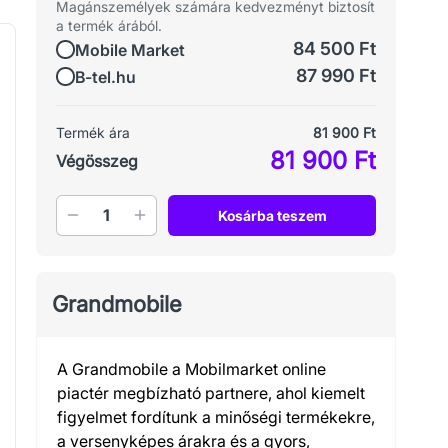
Magánszemélyek számára kedvezményt biztosít
a termék árából.
84 500 Ft
Mobile Market
87 990 Ft
B-tel.hu
Termék ára
81 900 Ft
81 900 Ft
Végösszeg
Mennyiség
Kosárba teszem
Grandmobile
A Grandmobile a Mobilmarket online
piactér megbízható partnere, ahol kiemelt
figyelmet fordítunk a minőségi termékekre,
a versenyképes árakra és a gyors,