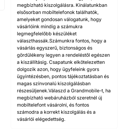
megbízható kiszolgálásra. Kínálatunkban
elsősorban mobiltelefonok találhatók,
amelyeket gondosan válogatunk, hogy
vásárlóink mindig a számukra
legmegfelelőbb készüléket
választhassák.Számunkra fontos, hogy a
vásárlás egyszerű, biztonságos és
gördülékeny legyen a rendeléstől egészen
a kiszállításig. Csapatunk elkötelezetten
dolgozik azon, hogy ügyfeleink gyors
ügyintézésben, pontos tájékoztatásban és
magas színvonalú kiszolgálásban
részesüljenek.Válaszd a Grandmobile-t, ha
megbízható webáruházból szeretnél új
mobiltelefont vásárolni, és fontos
számodra a korrekt kiszolgálás és a
vásárlói elégedettség.