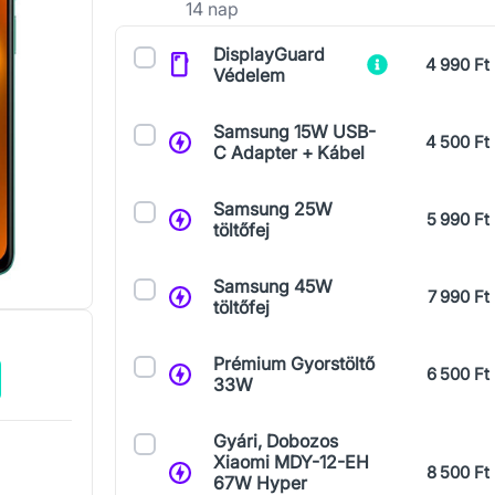
14 nap
Kiegészítők
DisplayGuard
4 990 Ft
Védelem
Samsung 15W USB-
4 500 Ft
C Adapter + Kábel
Samsung 25W
5 990 Ft
töltőfej
Samsung 45W
7 990 Ft
töltőfej
Prémium Gyorstöltő
6 500 Ft
33W
Gyári, Dobozos
Xiaomi MDY-12-EH
8 500 Ft
67W Hyper