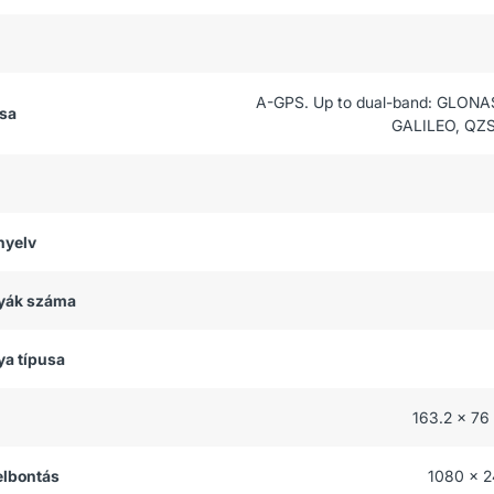
A-GPS. Up to dual-band: GLONA
usa
GALILEO, QZS
nyelv
tyák száma
ya típusa
163.2 x 76
felbontás
1080 x 2