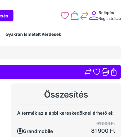
Belépés
esés
Regisztráció
Gyakran Ismételt Kérdések
Összesítés
A termék az alábbi kereskedőknél érhető el:
91 000 Ft
81 900 Ft
Grandmobile