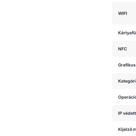
WIFI
Kártyaf
NFC
Grafikus
Kategóri
Operáci
IP védet
Kijelző 