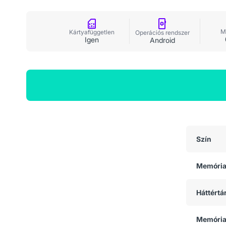
M
Kártyafüggetlen
Operációs rendszer
Igen
Android
Általános adatok
Szín
Memóri
Háttértá
Memória