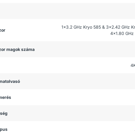
1x3.2 GHz Kryo 585 & 3x2.42 GHz K
zor
4x1.80 GHz 
zor magok száma
4
matolvasó
smerés
tség
ípus