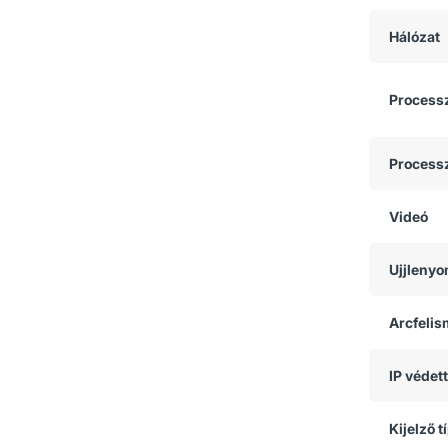
Hálózat
Process
Process
Videó
Ujjlenyo
Arcfeli
IP védet
Kijelző t