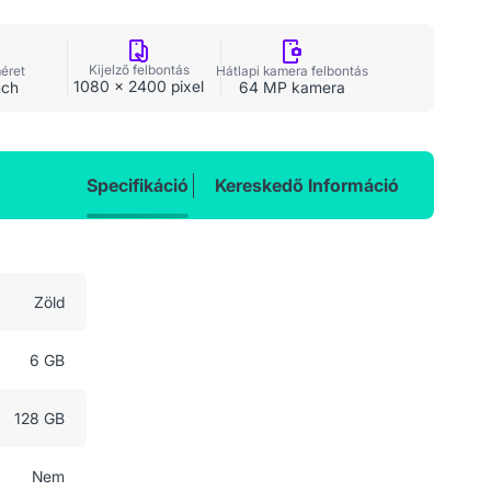
Kijelző felbontás
méret
Hátlapi kamera felbontás
1080 x 2400 pixel
nch
64 MP kamera
Specifikáció
Kereskedő Információ
Zöld
6 GB
128 GB
Nem