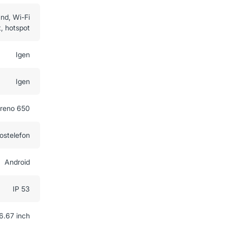
and, Wi-Fi
t, hotspot
Igen
Igen
reno 650
ostelefon
Android
IP 53
6.67 inch