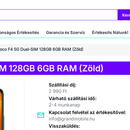
Ker
onságos Értékesítés
Garancia és Szerviz
Értékesíts Nálunk!
Poco F4 5G Dual-SIM 128GB 6GB RAM (Zöld)
IM 128GB 6GB RAM (Zöld)
Szállítási díj:
2 990 Ft
Várható szállítási idő:
2-4 munkanap
Kapcsolat felvétel az értékesítővel:
info@grandmobile.hu
Visszaküldés: