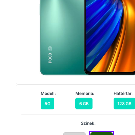
Modell:
Memória:
Háttértár:
5G
6 GB
128 GB
Színek: