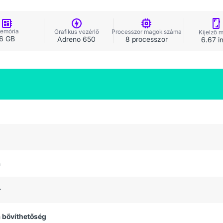
emória
Grafikus vezérlő
Processzor magok száma
Kijelző 
6 GB
Adreno 650
8 processzor
6.67 i
a
r
 bővíthetőség