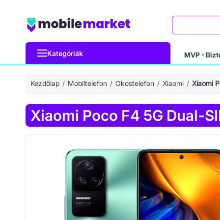
Keresés
Kategóriák
MVP - Bizt
Kezdőlap
Mobiltelefon
Okostelefon
Xiaomi
Xiaomi 
Xiaomi Poco F4 5G Dual-S