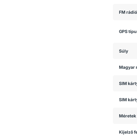
FM rádió
GPS típ
Súly
Magyar 
SIM kár
SIM kárt
Méretek
Kijelző 