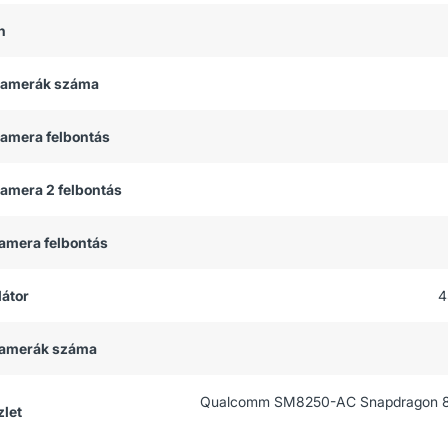
h
 kamerák száma
kamera felbontás
kamera 2 felbontás
kamera felbontás
átor
4
 kamerák száma
Qualcomm SM8250-AC Snapdragon 8
let