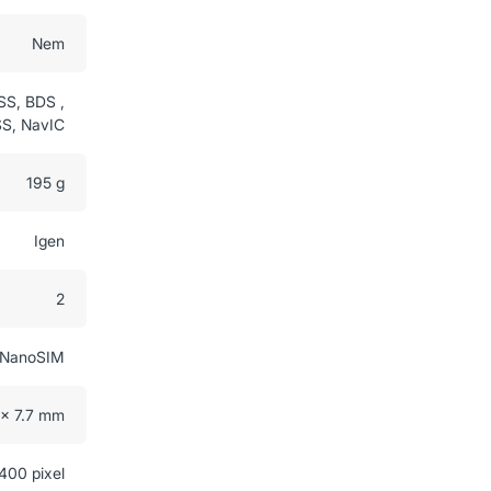
Nem
SS, BDS ,
S, NavIC
195 g
Igen
2
NanoSIM
 x 7.7 mm
400 pixel