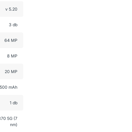
v 5.20
3 db
64 MP
8 MP
20 MP
500 mAh
1 db
70 5G (7
nm)