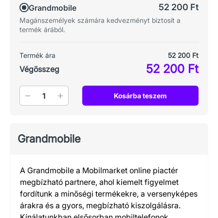
52 200 Ft
Grandmobile
Magánszemélyek számára kedvezményt biztosít a
termék árából.
Termék ára
52 200 Ft
52 200 Ft
Végösszeg
Mennyiség
Kosárba teszem
Grandmobile
A Grandmobile a Mobilmarket online piactér
megbízható partnere, ahol kiemelt figyelmet
fordítunk a minőségi termékekre, a versenyképes
árakra és a gyors, megbízható kiszolgálásra.
Kínálatunkban elsősorban mobiltelefonok