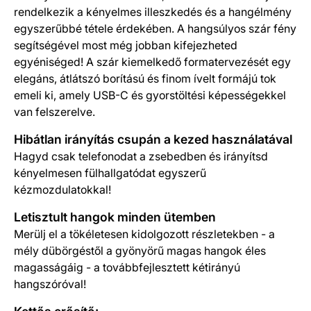
rendelkezik a kényelmes illeszkedés és a hangélmény
egyszerűbbé tétele érdekében. A hangsúlyos szár fény
segítségével most még jobban kifejezheted
egyéniséged! A szár kiemelkedő formatervezését egy
elegáns, átlátszó borítású és finom ívelt formájú tok
emeli ki, amely USB-C és gyorstöltési képességekkel
van felszerelve.
Hibátlan irányítás csupán a kezed használatával
Hagyd csak telefonodat a zsebedben és irányítsd
kényelmesen fülhallgatódat egyszerű
kézmozdulatokkal!
Letisztult hangok minden ütemben
Merülj el a tökéletesen kidolgozott részletekben - a
mély dübörgéstől a gyönyörű magas hangok éles
magasságáig - a továbbfejlesztett kétirányú
hangszóróval!