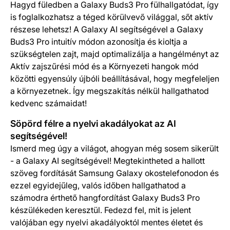
Hagyd füledben a Galaxy Buds3 Pro fülhallgatódat, így
is foglalkozhatsz a téged körülvevő világgal, sőt aktív
részese lehetsz! A Galaxy AI segítségével a Galaxy
Buds3 Pro intuitív módon azonosítja és kioltja a
szükségtelen zajt, majd optimalizálja a hangélményt az
Aktív zajszűrési mód és a Környezeti hangok mód
közötti egyensúly újbóli beállításával, hogy megfeleljen
a környezetnek. Így megszakítás nélkül hallgathatod
kedvenc számaidat!
Söpörd félre a nyelvi akadályokat az AI
segítségével!
Ismerd meg úgy a világot, ahogyan még sosem sikerült
- a Galaxy AI segítségével! Megtekintheted a hallott
szöveg fordítását Samsung Galaxy okostelefonodon és
ezzel egyidejűleg, valós időben hallgathatod a
számodra érthető hangfordítást Galaxy Buds3 Pro
készülékeden keresztül. Fedezd fel, mit is jelent
valójában egy nyelvi akadályoktól mentes életet és