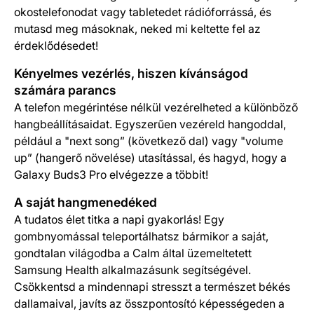
okostelefonodat vagy tabletedet rádióforrássá, és
mutasd meg másoknak, neked mi keltette fel az
érdeklődésedet!
Kényelmes vezérlés, hiszen kívánságod
számára parancs
A telefon megérintése nélkül vezérelheted a különböző
hangbeállításaidat. Egyszerűen vezéreld hangoddal,
például a "next song” (következő dal) vagy "volume
up” (hangerő növelése) utasítással, és hagyd, hogy a
Galaxy Buds3 Pro elvégezze a többit!
A saját hangmenedéked
A tudatos élet titka a napi gyakorlás! Egy
gombnyomással teleportálhatsz bármikor a saját,
gondtalan világodba a Calm által üzemeltetett
Samsung Health alkalmazásunk segítségével.
Csökkentsd a mindennapi stresszt a természet békés
dallamaival, javíts az összpontosító képességeden a