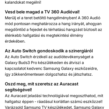
kalandokat megélni!
Vesd bele magad a TV 360 Audióval!
Merülj el a teret betöltő hangélményben! A 360 Audió
mód pontosan meghatározza a hang irányát, ahogyan
megdöntöd a fejedet és térhatású hangzást biztosít az
élénkebb hallgatási és megtekintési élmény
érdekében.
Az Auto Switch gondoskodik a szinergiáról
Az Auto Switch érzékeli az audiótevékenységet a
Galaxy Buds3 Pro készülékeden és átviszi a
kapcsolatot kedvenc Samsung Galaxy eszközeidre,
így zökkenőmentesen dolgozhatsz és játszhatsz.
Oszd meg, mit szeretsz az Auracast
segítségével!
Az Auracast jeladási technológiával megoszthatod, mit
hallgatsz éppen - ráadásul korlátlan számú eszközzel!
Varázsold Samsung TV készülékedet, Samsung Galaxy