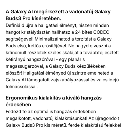
Termék részletek
A Galaxy AI megérkezett a vadonatúj Galaxy
Buds3 Pro kíséretében.
Definiáld újra a hallgatási élményt, hiszen minden
hangot kristálytisztán hallhatsz a 24 bites CODEC
segítségével! Minimalizálhatod a torzítást a Galaxy
Buds első, kettős erősítőjével. Ne hagyd elveszni a
kifinomult részletek széles skáláját a továbbfejlesztett
kétirányú hangszóróval - egy planáris
magassugárzóval, a Galaxy Buds készülékeken
először! Hallgatási élményed új szintre emelheted a
Galaxy AI támogatott zajszabályozással és valós idejű
tolmácsolással.
Ergonomikus kialakítás a kiváló hangzás
érdekében
Fedezd fe az optimális hangzás érdekében
megalkotott, vadonatúj kialakításunkat! Az újragondolt
Galaxy Buds3 Pro kis méretű, ferde kialakítású fejekkel