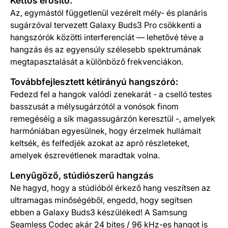
Kettős erősítő:
Az, egymástól függetlenül vezérelt mély- és planáris
sugárzóval tervezett Galaxy Buds3 Pro csökkenti a
hangszórók közötti interferenciát — lehetővé téve a
hangzás és az egyensúly szélesebb spektrumának
megtapasztalását a különböző frekvenciákon.
Továbbfejlesztett kétirányú hangszóró:
Fedezd fel a hangok valódi zenekarát - a cselló testes
basszusát a mélysugárzótól a vonósok finom
remegéséig a sík magassugárzón keresztül -, amelyek
harmóniában egyesülnek, hogy érzelmek hullámait
keltsék, és felfedjék azokat az apró részleteket,
amelyek észrevétlenek maradtak volna.
Lenyűgöző, stúdiószerű hangzás
Ne hagyd, hogy a stúdióból érkező hang veszítsen az
ultramagas minőségéből, engedd, hogy segítsen
ebben a Galaxy Buds3 készüléked! A Samsung
Seamless Codec akár 24 bites / 96 kHz-es hangot is