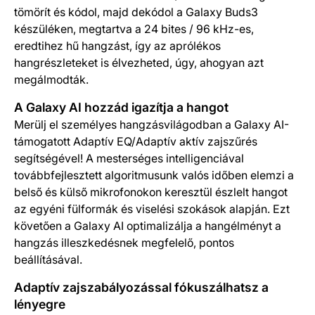
tömörít és kódol, majd dekódol a Galaxy Buds3
készüléken, megtartva a 24 bites / 96 kHz-es,
eredtihez hű hangzást, így az aprólékos
hangrészleteket is élvezheted, úgy, ahogyan azt
megálmodták.
A Galaxy AI hozzád igazítja a hangot
Merülj el személyes hangzásvilágodban a Galaxy AI-
támogatott Adaptív EQ/Adaptív aktív zajszűrés
segítségével! A mesterséges intelligenciával
továbbfejlesztett algoritmusunk valós időben elemzi a
belső és külső mikrofonokon keresztül észlelt hangot
az egyéni fülformák és viselési szokások alapján. Ezt
követően a Galaxy AI optimalizálja a hangélményt a
hangzás illeszkedésnek megfelelő, pontos
beállításával.
Adaptív zajszabályozással fókuszálhatsz a
lényegre